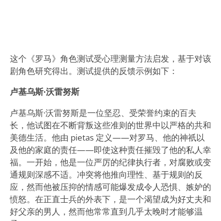
这个《罗马》角色测试受心理测量方法启发，基于对该
剧角色研究得出。测试提供的反馈示例如下：
卢基乌斯·沃雷努斯
卢基乌斯·沃雷努斯是一位坚忍、受荣誉约束的百夫
长，他试图在不断背叛这些准则的世界中以严格的共和
美德生活。他由 pietas 定义——对罗马、他的神祇以
及他的家庭的责任——即使这种责任摧毁了他的私人幸
福。一开始，他是一位严厉的纪律执行者，对腐败或变
通规则深感不适。冲突将他推向理性、基于规则的反
应，然而他被压抑的情感可能爆发成令人恐惧、嫉妒的
愤怒。在正直士兵的外表下，是一个渴望成为好丈夫和
好父亲的男人，然而他常常直到几乎太晚时才能够温