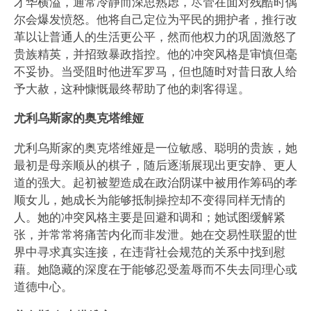
才华横溢，通常冷静而深思熟虑，尽管在面对残酷时偶
尔会爆发愤怒。他将自己定位为平民的拥护者，推行改
革以让普通人的生活更公平，然而他权力的巩固激怒了
贵族精英，并招致暴政指控。他的冲突风格是审慎但毫
不妥协。当受阻时他进军罗马，但也随时对昔日敌人给
予大赦，这种慷慨最终帮助了他的刺客得逞。
尤利乌斯家的奥克塔维娅
尤利乌斯家的奥克塔维娅是一位敏感、聪明的贵族，她
最初是母亲顺从的棋子，随后逐渐展现出更安静、更人
道的强大。起初被塑造成在政治阴谋中被用作筹码的孝
顺女儿，她成长为能够抵制操控却不变得同样无情的
人。她的冲突风格主要是回避和调和；她试图缓解紧
张，并常常将痛苦内化而非发泄。她在交易性联盟的世
界中寻求真实连接，在违背社会规范的关系中找到慰
藉。她隐藏的深度在于能够忍受羞辱而不失去同理心或
道德中心。