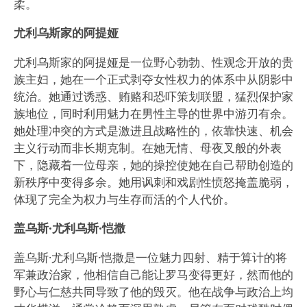
柔。
尤利乌斯家的阿提娅
尤利乌斯家的阿提娅是一位野心勃勃、性观念开放的贵
族主妇，她在一个正式剥夺女性权力的体系中从阴影中
统治。她通过诱惑、贿赂和恐吓策划联盟，猛烈保护家
族地位，同时利用魅力在男性主导的世界中游刃有余。
她处理冲突的方式是激进且战略性的，依靠快速、机会
主义行动而非长期克制。在她无情、母夜叉般的外表
下，隐藏着一位母亲，她的操控使她在自己帮助创造的
新秩序中变得多余。她用讽刺和戏剧性愤怒掩盖脆弱，
体现了完全为权力与生存而活的个人代价。
盖乌斯·尤利乌斯·恺撒
盖乌斯·尤利乌斯·恺撒是一位魅力四射、精于算计的将
军兼政治家，他相信自己能让罗马变得更好，然而他的
野心与仁慈共同导致了他的毁灭。他在战争与政治上均