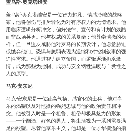
盖乌斯·奥克塔维安
盖乌斯·奥克塔维安是一位智力超凡、情感冷峻的战略
家，他将创伤与排斥转化为对有序权力的无情追求。他
用临床逻辑分析冲突，偏好法律、宣传和有计划的残酷
而非战场英勇。他与权威的关系复杂；他尊崇恺撒的榜
样，但一旦盟友威胁他对罗马的长期设计，他愿意胁迫
或抛弃他们。恐惧与脆弱表现为退缩和对控制叙事的强
迫性需求。他通过智力建立帝国，而逻辑逐渐扼杀激
情，成为那些为控制、成功与安全牺牲温暖与自发性之
人的原型。
马克·安东尼
马克·安东尼是一位趾高气扬、感官化的士兵，他对享
乐的渴望以及对恺撒的强烈忠诚与他的政治责任相冲
突。他被引入时是一个粗鲁、粗俗却极具魅力的形象
——一个酗酒、好色的男人，将生活视为一系列需要满
足的欲望。尽管他享乐主义，他却是一位才华横溢的指