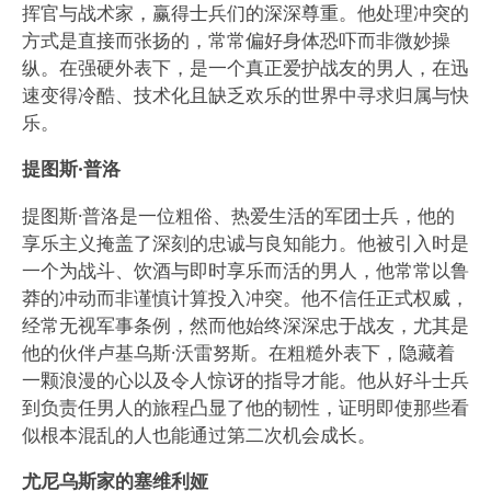
挥官与战术家，赢得士兵们的深深尊重。他处理冲突的
方式是直接而张扬的，常常偏好身体恐吓而非微妙操
纵。在强硬外表下，是一个真正爱护战友的男人，在迅
速变得冷酷、技术化且缺乏欢乐的世界中寻求归属与快
乐。
提图斯·普洛
提图斯·普洛是一位粗俗、热爱生活的军团士兵，他的
享乐主义掩盖了深刻的忠诚与良知能力。他被引入时是
一个为战斗、饮酒与即时享乐而活的男人，他常常以鲁
莽的冲动而非谨慎计算投入冲突。他不信任正式权威，
经常无视军事条例，然而他始终深深忠于战友，尤其是
他的伙伴卢基乌斯·沃雷努斯。在粗糙外表下，隐藏着
一颗浪漫的心以及令人惊讶的指导才能。他从好斗士兵
到负责任男人的旅程凸显了他的韧性，证明即使那些看
似根本混乱的人也能通过第二次机会成长。
尤尼乌斯家的塞维利娅