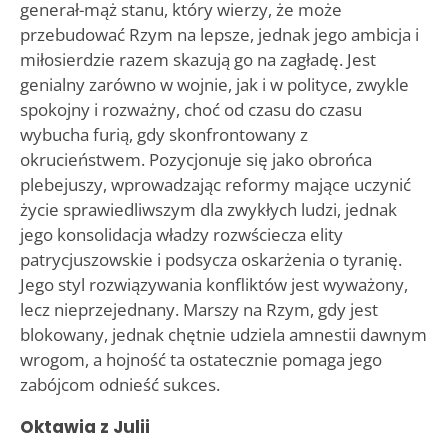
generał-mąż stanu, który wierzy, że może
przebudować Rzym na lepsze, jednak jego ambicja i
miłosierdzie razem skazują go na zagładę. Jest
genialny zarówno w wojnie, jak i w polityce, zwykle
spokojny i rozważny, choć od czasu do czasu
wybucha furią, gdy skonfrontowany z
okrucieństwem. Pozycjonuje się jako obrońca
plebejuszy, wprowadzając reformy mające uczynić
życie sprawiedliwszym dla zwykłych ludzi, jednak
jego konsolidacja władzy rozwściecza elity
patrycjuszowskie i podsycza oskarżenia o tyranię.
Jego styl rozwiązywania konfliktów jest wyważony,
lecz nieprzejednany. Marszy na Rzym, gdy jest
blokowany, jednak chętnie udziela amnestii dawnym
wrogom, a hojność ta ostatecznie pomaga jego
zabójcom odnieść sukces.
Oktawia z Julii