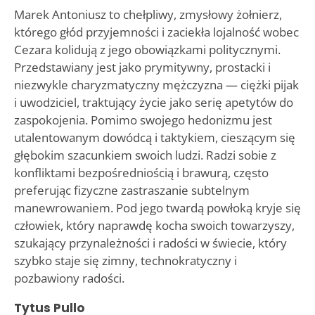
Marek Antoniusz to chełpliwy, zmysłowy żołnierz,
którego głód przyjemności i zaciekła lojalność wobec
Cezara kolidują z jego obowiązkami politycznymi.
Przedstawiany jest jako prymitywny, prostacki i
niezwykle charyzmatyczny mężczyzna — ciężki pijak
i uwodziciel, traktujący życie jako serię apetytów do
zaspokojenia. Pomimo swojego hedonizmu jest
utalentowanym dowódcą i taktykiem, cieszącym się
głębokim szacunkiem swoich ludzi. Radzi sobie z
konfliktami bezpośredniością i brawurą, często
preferując fizyczne zastraszanie subtelnym
manewrowaniem. Pod jego twardą powłoką kryje się
człowiek, który naprawdę kocha swoich towarzyszy,
szukający przynależności i radości w świecie, który
szybko staje się zimny, technokratyczny i
pozbawiony radości.
Tytus Pullo