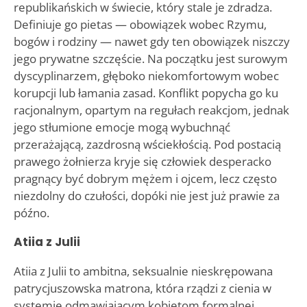
republikańskich w świecie, który stale je zdradza.
Definiuje go pietas — obowiązek wobec Rzymu,
bogów i rodziny — nawet gdy ten obowiązek niszczy
jego prywatne szczęście. Na początku jest surowym
dyscyplinarzem, głęboko niekomfortowym wobec
korupcji lub łamania zasad. Konflikt popycha go ku
racjonalnym, opartym na regułach reakcjom, jednak
jego stłumione emocje mogą wybuchnąć
przerażającą, zazdrosną wściekłością. Pod postacią
prawego żołnierza kryje się człowiek desperacko
pragnący być dobrym mężem i ojcem, lecz często
niezdolny do czułości, dopóki nie jest już prawie za
późno.
Atiia z Julii
Atiia z Julii to ambitna, seksualnie nieskrępowana
patrycjuszowska matrona, która rządzi z cienia w
systemie odmawiającym kobietom formalnej