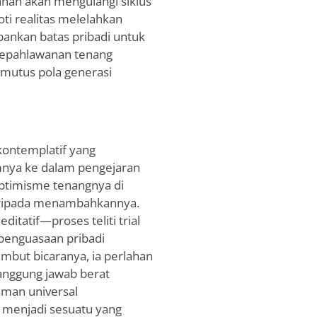
han akan mengulangi siklus
ti realitas melelahkan
ankan batas pribadi untuk
kepahlawanan tenang
mutus pola generasi
kontemplatif yang
nya ke dalam pengejaran
optimisme tenangnya di
aripada menambahkannya.
tatif—proses teliti trial
 penguasaan pribadi
embut bicaranya, ia perlahan
anggung jawab berat
aman universal
 menjadi sesuatu yang