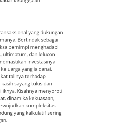
ekadar keunggulan
transaksional yang dukungan
tamanya. Bertindak sebagai
maksa pemimpi menghadapi
s, ultimatum, dan lelucon
memastikan investasinya
keluarga yang ia danai.
at talinya terhadap
 kasih sayang tulus dan
iliknya. Kisahnya menyoroti
at, dinamika kekuasaan,
ewujudkan kompleksitas
dung yang kalkulatif sering
an.