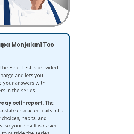
pa Menjalani Tes
The Bear Test is provided
charge and lets you
 your answers with
rs in the series.
yday self-report.
The
anslate character traits into
 choices, habits, and
s, so your result is easier
e to outside the series.