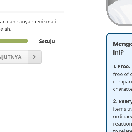
an dan hanya menikmati
alah.
Setuju
Menga
Ini?
NJUTNYA
1. Free.
free of 
compare
characte
2. Ever
items tr
ordinary
reaction
to relat