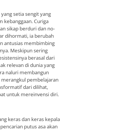
 yang setia sengit yang
am kebanggaan. Curiga
n sikap berduri dan no-
r dihormati, ia berubah
gan antusias membimbing
nya. Meskipun sering
istensinya berasal dari
ak relevan di dunia yang
ara naluri membangun
k merangkul pembelajaran
ormatif dari dilihat,
t untuk mereinvensi diri.
ang keras dan keras kepala
pencarian putus asa akan