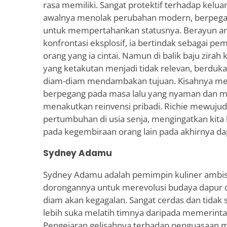
rasa memiliki. Sangat protektif terhadap kelua
awalnya menolak perubahan modern, berpegan
untuk mempertahankan statusnya. Berayun anta
konfrontasi eksplosif, ia bertindak sebagai pe
orang yang ia cintai. Namun di balik baju zirah 
yang ketakutan menjadi tidak relevan, berduka
diam-diam mendambakan tujuan. Kisahnya men
berpegang pada masa lalu yang nyaman dan m
menakutkan reinvensi pribadi. Richie mewuju
pertumbuhan di usia senja, mengingatkan kita
pada kegembiraan orang lain pada akhirnya d
Sydney Adamu
Sydney Adamu adalah pemimpin kuliner ambisi
dorongannya untuk merevolusi budaya dapur d
diam akan kegagalan. Sangat cerdas dan tidak 
lebih suka melatih timnya daripada memerinta
Pengejaran gelisahnya terhadap penguasaan