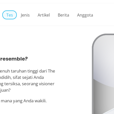
Tes
Jenis
Artikel
Berita
Anggota
 resemble?
penuh taruhan tinggi dari The
dih, sifat sejati Anda
 tersiksa, seorang visioner
ujuan?
 mana yang Anda wakili.