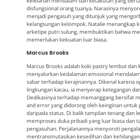
kelelahan mendalam dan ketakutan yang berta
disfungsional orang tuanya. Narasinya menyoro
menjadi pengasuh yang ditunjuk yang mengorb
kelangsungan kelompok. Natalie menangkap 
arketipe putri sulung, membuktikan bahwa me
memerlukan kekuatan luar biasa.
Marcus Brooks
Marcus Brooks adalah koki pastry lembut dan 
menyalurkan kedalaman emosional mendalam
sabar terhadap kerajinannya. Dikenal karena 
lingkungan kacau, ia menyerap ketegangan d
Dedikasinya terhadap memanggang bersifat medi
and error yang didorong oleh keinginan untuk
daripada status. Di balik tampilan tenang dan l
memproses duka pribadi yang luar biasa dan t
pengasuhan. Perjalanannya menyoroti pengal
mentransmutasikan kesedihan dan kehilangan