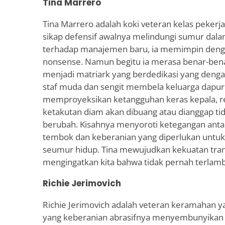
Tina Marrero
Tina Marrero adalah koki veteran kelas pekerja
sikap defensif awalnya melindungi sumur dal
terhadap manajemen baru, ia memimpin denga
nonsense. Namun begitu ia merasa benar-bena
menjadi matriark yang berdedikasi yang den
staf muda dan sengit membela keluarga dapur
memproyeksikan ketangguhan keras kepala, res
ketakutan diam akan dibuang atau dianggap tid
berubah. Kisahnya menyoroti ketegangan ant
tembok dan keberanian yang diperlukan untu
seumur hidup. Tina mewujudkan kekuatan transf
mengingatkan kita bahwa tidak pernah terlamba
Richie Jerimovich
Richie Jerimovich adalah veteran keramahan y
yang keberanian abrasifnya menyembunyikan 