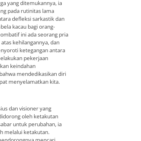
rga yang ditemukannya, ia
g pada rutinitas lama
ra defleksi sarkastik dan
mbela kacau bagi orang-
kombatif ini ada seorang pria
 atas kehilangannya, dan
yoroti ketegangan antara
elakukan pekerjaan
dkan keindahan
 bahwa mendedikasikan diri
apat menyelamatkan kita.
us dan visioner yang
idorong oleh ketakutan
sabar untuk perubahan, ia
h melalui ketakutan.
 mendorongnya mencari