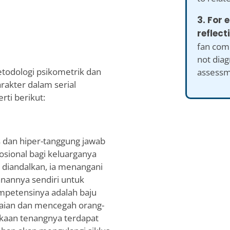
3. For
reflect
fan comp
not diag
etodologi psikometrik dan
assessm
rakter dalam serial
rti berikut:
 dan hiper-tanggung jawab
osional bagi keluarganya
t diandalkan, ia menangani
nannya sendiri untuk
ompetensinya adalah baju
ian dan mencegah orang-
mukaan tenangnya terdapat