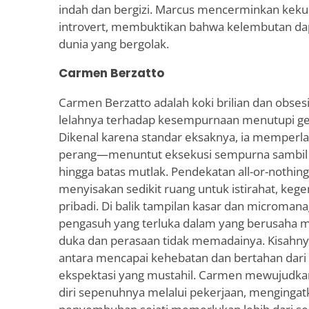
indah dan bergizi. Marcus mencerminkan keku
introvert, membuktikan bahwa kelembutan dap
dunia yang bergolak.
Carmen Berzatto
Carmen Berzatto adalah koki brilian dan obses
lelahnya terhadap kesempurnaan menutupi ge
Dikenal karena standar eksaknya, ia memperl
perang—menuntut eksekusi sempurna sambil 
hingga batas mutlak. Pendekatan all-or-nothin
menyisakan sedikit ruang untuk istirahat, ke
pribadi. Di balik tampilan kasar dan microman
pengasuh yang terluka dalam yang berusaha m
duka dan perasaan tidak memadainya. Kisahn
antara mencapai kehebatan dan bertahan dar
ekspektasi yang mustahil. Carmen mewujudkan 
diri sepenuhnya melalui pekerjaan, mengingat