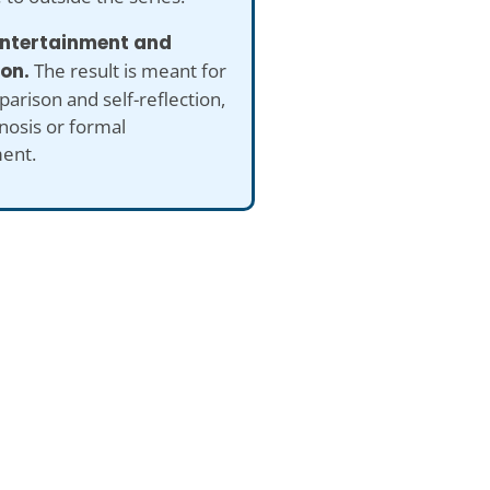
 entertainment and
ion.
The result is meant for
arison and self-reflection,
nosis or formal
ent.