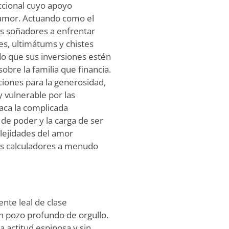
ccional cuyo apoyo
e amor. Actuando como el
los soñadores a enfrentar
es, ultimátums y chistes
o que sus inversiones estén
obre la familia que financia.
ciones para la generosidad,
 vulnerable por las
aca la complicada
 de poder y la carga de ser
lejidades del amor
es calculadores a menudo
nte leal de clase
un pozo profundo de orgullo.
a actitud espinosa y sin