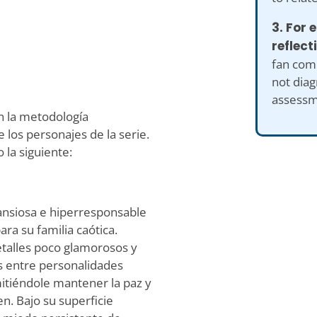
3. For
reflect
fan comp
not diag
assessm
n la metodología
 los personajes de la serie.
la siguiente:
ansiosa e hiperresponsable
ra su familia caótica.
etalles poco glamorosos y
os entre personalidades
mitiéndole mantener la paz y
. Bajo su superficie