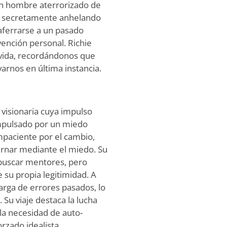
n hombre aterrorizado de
s y secretamente anhelando
 aferrarse a un pasado
vención personal. Richie
a vida, recordándonos que
arnos en última instancia.
 visionaria cuya impulso
 impulsado por un miedo
impaciente por el cambio,
ernar mediante el miedo. Su
 buscar mentores, pero
su propia legitimidad. A
arga de errores pasados, lo
 Su viaje destaca la lucha
 la necesidad de auto-
rzado idealista,