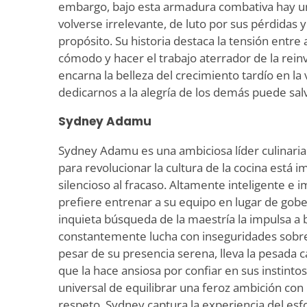
embargo, bajo esta armadura combativa hay u
volverse irrelevante, de luto por sus pérdida
propósito. Su historia destaca la tensión entre
cómodo y hacer el trabajo aterrador de la rein
encarna la belleza del crecimiento tardío en l
dedicarnos a la alegría de los demás puede salv
Sydney Adamu
Sydney Adamu es una ambiciosa líder culinaria
para revolucionar la cultura de la cocina está
silencioso al fracaso. Altamente inteligente e 
prefiere entrenar a su equipo en lugar de gob
inquieta búsqueda de la maestría la impulsa a
constantemente lucha con inseguridades sobre 
pesar de su presencia serena, lleva la pesada c
que la hace ansiosa por confiar en sus instintos.
universal de equilibrar una feroz ambición con
respeto. Sydney captura la experiencia del esfo