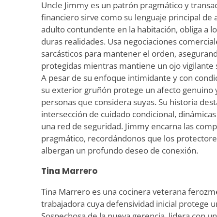
Uncle Jimmy es un patrón pragmático y transa
financiero sirve como su lenguaje principal d
adulto contundente en la habitación, obliga a 
duras realidades. Usa negociaciones comercial
sarcásticos para mantener el orden, asegurand
protegidas mientras mantiene un ojo vigilante s
A pesar de su enfoque intimidante y con condi
su exterior gruñón protege un afecto genuino y
personas que considera suyas. Su historia dest
intersección de cuidado condicional, dinámicas
una red de seguridad. Jimmy encarna las comp
pragmático, recordándonos que los protector
albergan un profundo deseo de conexión.
Tina Marrero
Tina Marrero es una cocinera veterana ferozme
trabajadora cuya defensividad inicial protege 
Sospechosa de la nueva gerencia, lidera con un