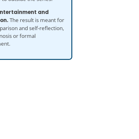
 entertainment and
ion.
The result is meant for
arison and self-reflection,
nosis or formal
ent.