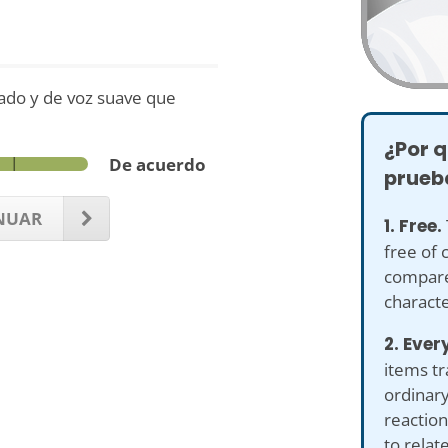
ado y de voz suave que
¿Por q
De acuerdo
prueb
NUAR
1. Free.
free of 
compare
characte
2. Ever
items tr
ordinary
reaction
to relat