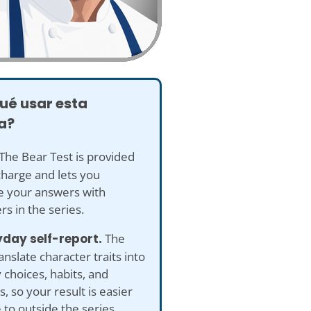
ué usar esta
a?
The Bear Test is provided
charge and lets you
 your answers with
rs in the series.
yday self-report.
The
anslate character traits into
 choices, habits, and
s, so your result is easier
e to outside the series.