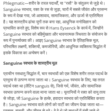
Phlegmatic—शरीर के तरल पदार्थों, या "रसों" के संतुलन से जुड़े थे।
Sanguine स्वभाव, रक्त के रस से जुड़ा, चारों में सबसे जीवंत और प्रसन्न
के रूप में देखा गया, जो आशावाद, सामाजिकता, और ऊर्जा से प्रतिष्ठित
है। यह शास्त्रीय ढांचा युगों तक बना रहा, आधुनिक मनोविज्ञान को
प्रभावित करते हुए, विशेष रूप से Hans Eysenck के कार्य में, जिन्होंने
Sanguine स्वभाव को बहिर्मुखता और भावनात्मक स्थिरता के संयोजन के
रूप में पुनर्व्याख्या की। आइए Sanguine स्वभाव के ऐतिहासिक मूल,
परिभाषित लक्षणों, शक्तियों, कमजोरियों, और आधुनिक व्यक्तित्व सिद्धांत में
इसके विकास का अन्वेषण करें।
Sanguine स्वभाव के शास्त्रीय मूल
प्राचीन रसधातु सिद्धांत में, चार स्वभावों को एक विशेष शरीर तरल पदार्थ के
प्रभुत्व से उत्पन्न माना जाता था। Sanguine स्वभाव के लिए, यह तरल
पदार्थ रक्त था (लैटिन sanguis से), जिसे गर्म, जीवंत, और सामाजिक
स्वभाव उत्पन्न करने वाला माना जाता था। यूनानियों ने रक्त को वायु तत्व
से जोड़ा, जो Sanguine के हल्के, हवादार स्वभाव को प्रतिबिंबित करता
है। Sanguine स्वभाव वाले लोगों को पार्टी का जीवन देखा जाता था—
प्रसन्न, बातूनी, और जीवन से भरे। वे वे थे जो सभाओं में हंसी लाते थे,