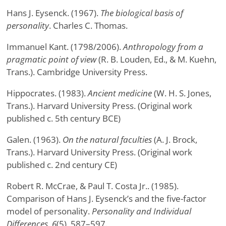
Hans J. Eysenck. (1967).
The biological basis of
personality
. Charles C. Thomas.
Immanuel Kant. (1798/2006).
Anthropology from a
pragmatic point of view
(R. B. Louden, Ed., & M. Kuehn,
Trans.). Cambridge University Press.
Hippocrates. (1983).
Ancient medicine
(W. H. S. Jones,
Trans.). Harvard University Press. (Original work
published c. 5th century BCE)
Galen. (1963).
On the natural faculties
(A. J. Brock,
Trans.). Harvard University Press. (Original work
published c. 2nd century CE)
Robert R. McCrae, & Paul T. Costa Jr.. (1985).
Comparison of Hans J. Eysenck’s and the five-factor
model of personality.
Personality and Individual
Differences, 6
(5), 587–597.