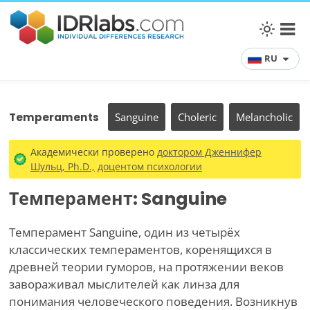
RU
Temperaments
Sanguine
Choleric
Melancholic
Академически проверено
доктором Дженнифер
Шульц, Ph.D.,
доцентом психологии
Темперамент: Sanguine
Темперамент Sanguine, один из четырёх
классических темпераментов, коренящихся в
древней теории гуморов, на протяжении веков
завораживал мыслителей как линза для
понимания человеческого поведения. Возникнув