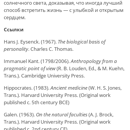
солнечного света, доказывая, что иногда лучший
способ встретить жизнь — с улыбкой и открытым
сердцем.
Ссылки
Hans J. Eysenck. (1967).
The biological basis of
personality
. Charles C. Thomas.
Immanuel Kant. (1798/2006).
Anthropology from a
pragmatic point of view
(R. B. Louden, Ed., & M. Kuehn,
Trans.). Cambridge University Press.
Hippocrates. (1983).
Ancient medicine
(W. H. S. Jones,
Trans.). Harvard University Press. (Original work
published c. 5th century BCE)
Galen. (1963).
On the natural faculties
(A. J. Brock,
Trans.). Harvard University Press. (Original work
published c. 2nd century CE)