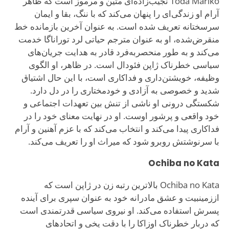
Toda Mariko نجیب‌زاده‌ای متین و مرموز است که ظاهر
آرام او زندگی‌ای را پنهان می‌کند که با ننگ، بقا و ایمان
سرسختانه تعریف شده است. به عنوان آخرین بازمانده خط
منقرض‌شده، او به عنوان مترجم حیاتی لرد توراناگا خدمت
می‌کند و به طور منحصربه‌فرد قادر به هدایت جریان‌های
سیاسی خطرناک ژاپن فئودال است. در ظاهر، او الگوی
وظیفه، خویشتن‌داری و فداکاری است، با این حال اشتیاق
شدید و خصوصی به آزادی و خودمختاری را در دل دارد.
شکستگی درونی او ناشی از تنش بین تعهدات اجتماعی و
خود واقعی و پرشور اوست. او در نهایت معنای خود را در
فداکاری پیدا می‌کند و انتخاب می‌کند که با عزم آهنین و آرام
با سرنوشتش روبرو شود که میراث او را تعریف می‌کند.
Ochiba no Kata
Ochiba no Kata بالاترین رتبه زن در ژاپن است که
اززمینبیت و عشق مادرانه خود به عنوان سپری برای آینده
پسرش استفاده می‌کند. او نیروی سیاسی قدرتمندی است
که دربار خطرناک اوزاکا را با دقت یخی و اتحادهای