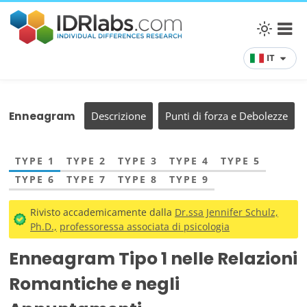
IT
Enneagram
Descrizione
Punti di forza e Debolezze
TYPE 1
TYPE 2
TYPE 3
TYPE 4
TYPE 5
TYPE 6
TYPE 7
TYPE 8
TYPE 9
Rivisto accademicamente dalla
Dr.ssa Jennifer Schulz,
Ph.D.,
professoressa associata di psicologia
Enneagram Tipo 1 nelle Relazioni
Romantiche e negli