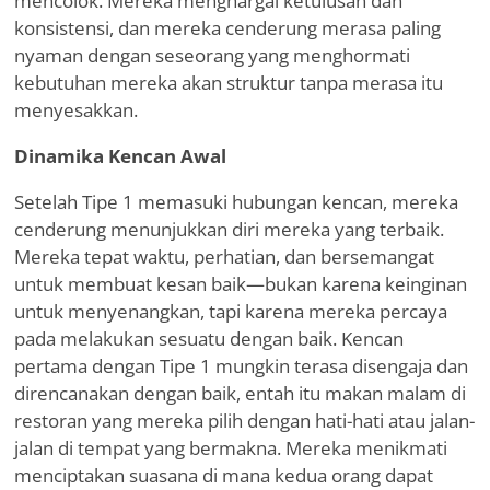
mencolok. Mereka menghargai ketulusan dan
konsistensi, dan mereka cenderung merasa paling
nyaman dengan seseorang yang menghormati
kebutuhan mereka akan struktur tanpa merasa itu
menyesakkan.
Dinamika Kencan Awal
Setelah Tipe 1 memasuki hubungan kencan, mereka
cenderung menunjukkan diri mereka yang terbaik.
Mereka tepat waktu, perhatian, dan bersemangat
untuk membuat kesan baik—bukan karena keinginan
untuk menyenangkan, tapi karena mereka percaya
pada melakukan sesuatu dengan baik. Kencan
pertama dengan Tipe 1 mungkin terasa disengaja dan
direncanakan dengan baik, entah itu makan malam di
restoran yang mereka pilih dengan hati-hati atau jalan-
jalan di tempat yang bermakna. Mereka menikmati
menciptakan suasana di mana kedua orang dapat