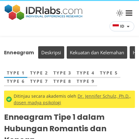
ID
Enneagram
Deskripsi
Kekuatan dan Kelemahan
Hu
TYPE 1
TYPE 2
TYPE 3
TYPE 4
TYPE 5
TYPE 6
TYPE 7
TYPE 8
TYPE 9
Ditinjau secara akademis oleh
Dr. Jennifer Schulz, Ph.D.,
dosen madya psikologi
Enneagram Tipe 1 dalam
Hubungan Romantis dan