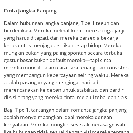
Cinta Jangka Panjang
Dalam hubungan jangka panjang, Tipe 1 teguh dan
berdedikasi. Mereka melihat komitmen sebagai janji
yang harus ditepati, dan mereka bersedia bekerja
keras untuk menjaga percikan tetap hidup. Mereka
mungkin bukan yang paling spontan secara terbuka—
gestur besar bukan default mereka—tapi cinta
mereka muncul dalam cara-cara tenang dan konsisten
yang membangun kepercayaan seiring waktu. Mereka
adalah pasangan yang mengingat hari jadi,
merencanakan ke depan untuk stabilitas, dan berdiri
di sisi orang yang mereka cintai melalui tebal dan tipis.
Bagi Tipe 1, tantangan dalam romansa jangka panjang
adalah menyeimbangkan ideal mereka dengan
kenyataan. Mereka mungkin sesekali merasa gelisah
jika hubungan tidak sesuai dengan visi mereka tentang