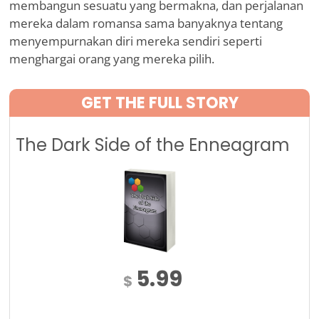
membangun sesuatu yang bermakna, dan perjalanan
mereka dalam romansa sama banyaknya tentang
menyempurnakan diri mereka sendiri seperti
menghargai orang yang mereka pilih.
GET THE FULL STORY
The Dark Side of the Enneagram
5.99
$