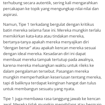
terhubung secara autentik, sering kali mengarahkan
percakapan ke topik yang mengungkap nilai-nilai dan
aspirasi.
Namun, Tipe 1 terkadang bergulat dengan kritikus
batin mereka selama fase ini. Mereka mungkin terlalu
memikirkan kata-kata atau tindakan mereka,
bertanya-tanya apakah mereka menyajikan diri
“dengan benar” atau apakah kencan mereka sesuai
dengan ideal mereka. Kesadaran diri ini dapat
membuat mereka tampak tertutup pada awalnya,
karena mereka meluangkan waktu untuk rileks ke
dalam pengalaman tersebut. Pasangan mereka
mungkin memperhatikan keseriusan tentang mereka,
tapi di baliknya terdapat keinginan hangat dan tulus
untuk membangun sesuatu yang nyata.
Tipe 1 juga membawa rasa tanggung jawab ke kencan
awal. Mereka tidak mungkin menghilang atau bermain