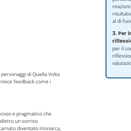
reazioni 
risultat
al di fuo
3. Per 
rifless
per il co
riflessi
valutazi
 personaggi di Quella Volta
rnisce feedback come i
ocoso e pragmatico che
dietro un sorriso
carnato diventato monarca,