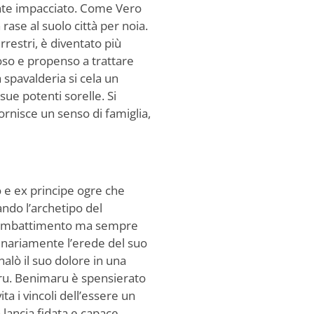
nte impacciato. Come Vero
rase al suolo città per noia.
restri, è diventato più
oso e propenso a trattare
 spavalderia si cela un
ue potenti sorelle. Si
rnisce un senso di famiglia,
o e ex principe ogre che
ando l’archetipo del
 combattimento ma sempre
ginariamente l’erede del suo
nalò il suo dolore in una
uru. Benimaru è spensierato
ta i vincoli dell’essere un
lancia fidata e capace.