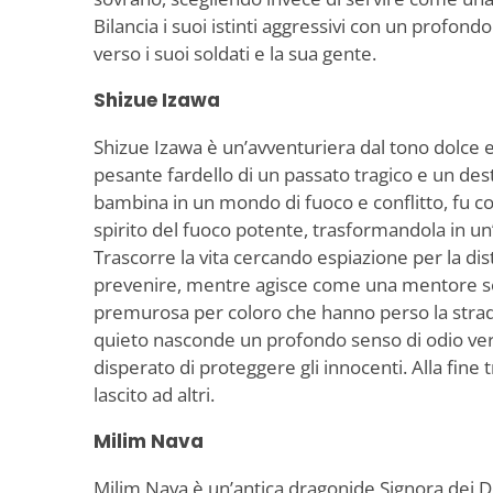
Bilancia i suoi istinti aggressivi con un profond
verso i suoi soldati e la sua gente.
Shizue Izawa
Shizue Izawa è un’avventuriera dal tono dolce 
pesante fardello di un passato tragico e un des
bambina in un mondo di fuoco e conflitto, fu co
spirito del fuoco potente, trasformandola in un
Trascorre la vita cercando espiazione per la di
prevenire, mentre agisce come una mentore
premurosa per coloro che hanno perso la stra
quieto nasconde un profondo senso di odio ver
disperato di proteggere gli innocenti. Alla fine
lascito ad altri.
Milim Nava
Milim Nava è un’antica dragonide Signora dei