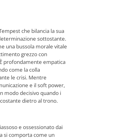
Tempest che bilancia la sua
 determinazione sottostante.
me una bussola morale vitale
ttimento grezzo con
va. È profondamente empatica
do come la colla
nte le crisi. Mentre
municazione e il soft power,
 in modo decisivo quando i
 costante dietro al trono.
iassoso e ossessionato dai
ma si comporta come un