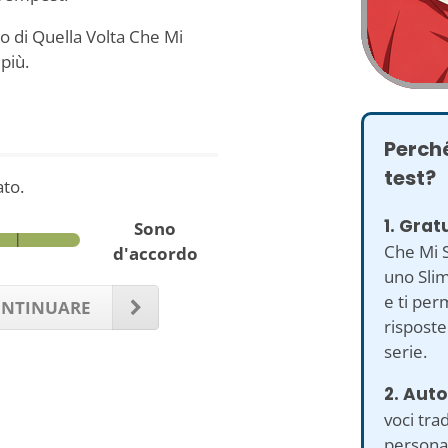
o di Quella Volta Che Mi
più.
Perché
test?
to.
1. Grat
Sono
Che Mi 
d'accordo
uno Slim
e ti per
NTINUARE
risposte
serie.
2. Auto
voci trad
personag