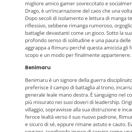
migliore amico gamer sovreccitato e socialme
Drago, è un’incarnazione del caos che una volta 
Dopo secoli di isolamento e lettura di manga ter
riflessivo, sebbene rimanga rumoroso, orgogli
battaglie devastanti come un gioco. Sotto la sua
profondo senso di solitudine e una paura delle s
aggrappa a Rimuru perché questa amicizia gli fo
scopo e un modo per finalmente appartenere.
Benimaru
Benimaru è un signore della guerra disciplinat
preferisce il campo di battaglia al trono, incarn
generale leale mano destra. È sanguigno nel
più misurato nei suoi doveri di leadership. Ori
villaggio, sopravvisse alla sua distruzione e inca
feroce lealtà verso il suo nuovo padrone, Rim
e sicuro di sé, eppure rimane astuto e cauto. Evi
sovrano, scegliendo invece di servire come una 