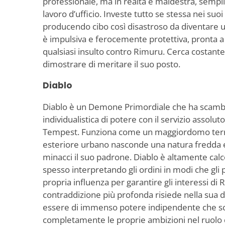
professionale, ma in realtà è maldestra, sempli
lavoro d’ufficio. Investe tutto se stessa nei suoi
producendo cibo così disastroso da diventare 
è impulsiva e ferocemente protettiva, pronta a 
qualsiasi insulto contro Rimuru. Cerca costant
dimostrare di meritare il suo posto.
Diablo
Diablo è un Demone Primordiale che ha scambia
individualistica di potere con il servizio assolu
Tempest. Funziona come un maggiordomo terri
esteriore urbano nasconde una natura fredda 
minacci il suo padrone. Diablo è altamente calc
spesso interpretando gli ordini in modi che gli
propria influenza per garantire gli interessi di
contraddizione più profonda risiede nella sua
essere di immenso potere indipendente che sc
completamente le proprie ambizioni nel ruolo 