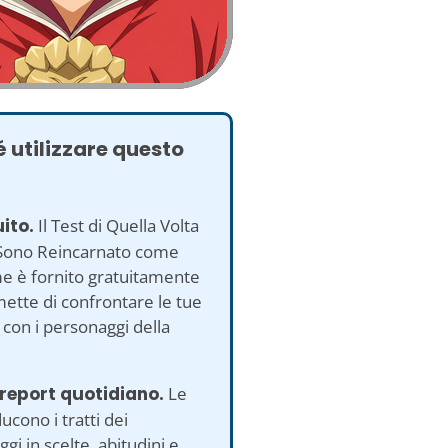
 utilizzare questo
uito.
Il Test di Quella Volta
Sono Reincarnato come
e è fornito gratuitamente
mette di confrontare le tue
 con i personaggi della
report quotidiano.
Le
ucono i tratti dei
gi in scelte, abitudini e