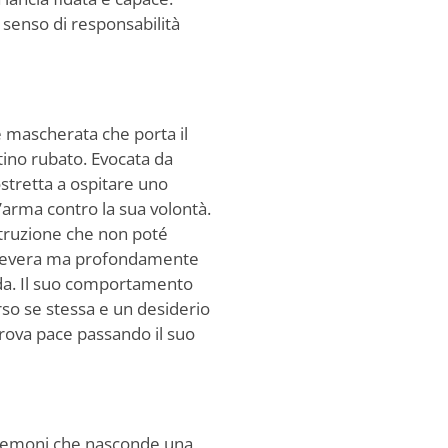
o senso di responsabilità
e mascherata che porta il
tino rubato. Evocata da
stretta a ospitare uno
’arma contro la sua volontà.
struzione che non poté
 severa ma profondamente
da. Il suo comportamento
so se stessa e un desiderio
 trova pace passando il suo
 Demoni che nasconde una