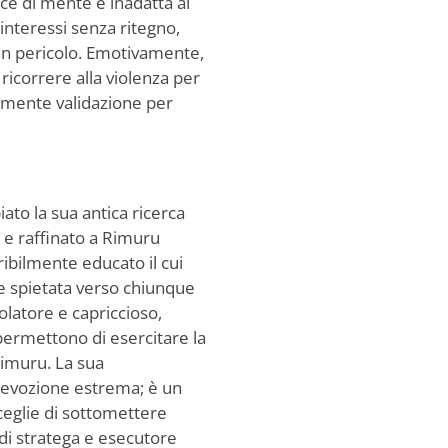
ce di mente e inadatta al
 interessi senza ritegno,
un pericolo. Emotivamente,
ricorrere alla violenza per
emente validazione per
to la sua antica ricerca
to e raffinato a Rimuru
bilmente educato il cui
e spietata verso chiunque
olatore e capriccioso,
 permettono di esercitare la
 Rimuru. La sua
 devozione estrema; è un
eglie di sottomettere
di stratega e esecutore