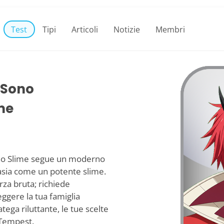
Test
Tipi
Articoli
Notizie
Membri
i Sono
me
no Slime segue un moderno
asia come un potente slime.
rza bruta; richiede
eggere la tua famiglia
tega riluttante, le tue scelte
 Tempest.