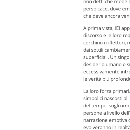
non detti che modella
perspicace, dove emoz
che deve ancora veni
A prima vista, IEI ap
discorso e le loro r
cerchino i riflettori,
dai sottili cambiame
superficiali. Un sing
desiderio umano o su
eccessivamente intro
le verità più profon
La loro forza primari
simbolici nascosti al
del tempo, sugli umo
persone a livello dell
narrazione emotiva c
evolveranno in realtà