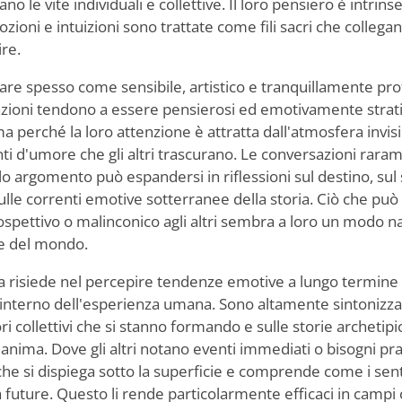
no le vite individuali e collettive. Il loro pensiero è intr
ioni e intuizioni sono trattate come fili sacri che collegan
re.
pare spesso come sensibile, artistico e tranquillamente prof
eazioni tendono a essere pensierosi ed emotivamente strati
 ma perché la loro attenzione è attratta dall'atmosfera invis
nti d'umore che gli altri trascurano. Le conversazioni ra
olo argomento può espandersi in riflessioni sul destino, sul
lle correnti emotive sotterranee della storia. Ciò che pu
spettivo o malinconico agli altri sembra a loro un modo na
de del mondo.
a risiede nel percepire tendenze emotive a lungo termine e 
l'interno dell'esperienza umana. Sono altamente sintonizzati
ri collettivi che si stanno formando e sulle storie archeti
'anima. Dove gli altri notano eventi immediati o bisogni prat
he si dispiega sotto la superficie e comprende come i sen
 future. Questo li rende particolarmente efficaci in campi 