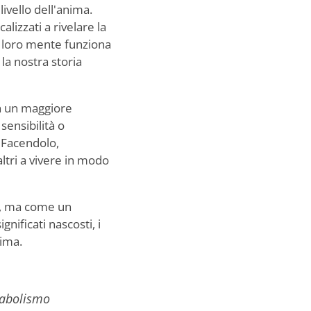
livello dell'anima.
lizzati a rivelare la
La loro mente funziona
la nostra storia
on un maggiore
sensibilità o
 Facendolo,
ltri a vivere in modo
co, ma come un
nificati nascosti, i
nima.
tabolismo