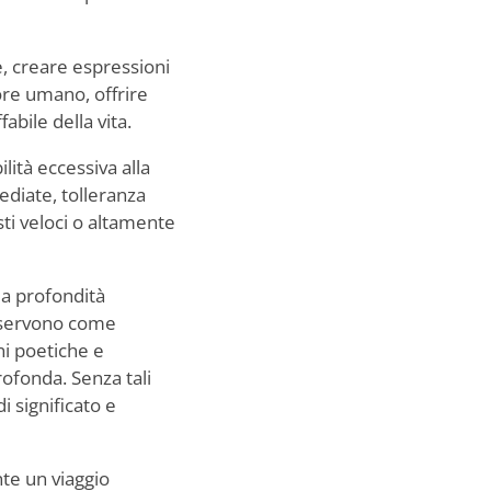
, creare espressioni
ore umano, offrire
abile della vita.
ilità eccessiva alla
ediate, tolleranza
sti veloci o altamente
da profondità
o servono come
ni poetiche e
rofonda. Senza tali
i significato e
nte un viaggio