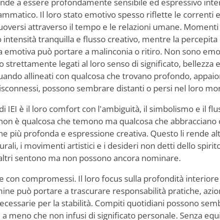
ende a essere profondamente sensibile ed espressivo inte
matico. Il loro stato emotivo spesso riflette le correnti 
versi attraverso il tempo e le relazioni umane. Momenti d
intensità tranquilla e flusso creativo, mentre la percepit
dia emotiva può portare a malinconia o ritiro. Non sono em
 strettamente legati al loro senso di significato, bellezza e 
 Quando allineati con qualcosa che trovano profondo, appai
isconnessi, possono sembrare distanti o persi nel loro mo
di IEI è il loro comfort con l'ambiguità, il simbolismo e il f
 non è qualcosa che temono ma qualcosa che abbracciano 
 più profonda e espressione creativa. Questo li rende al
ali, i movimenti artistici e i desideri non detti dello spiri
li altri sentono ma non possono ancora nominare.
e con compromessi. Il loro focus sulla profondità interiore 
ine può portare a trascurare responsabilità pratiche, az
ecessarie per la stabilità. Compiti quotidiani possono semb
i a meno che non infusi di significato personale. Senza equ