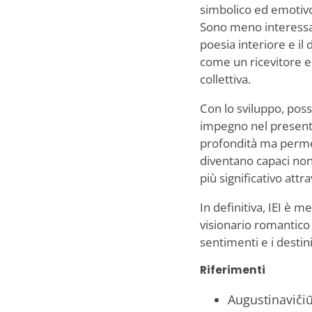
simbolico ed emotivo a
Sono meno interessati
poesia interiore e il
come un ricevitore e 
collettiva.
Con lo sviluppo, pos
impegno nel presente 
profondità ma permet
diventano capaci non 
più significativo attra
In definitiva, IEI è
visionario romantico 
sentimenti e i destin
Riferimenti
Augustinavičiūt