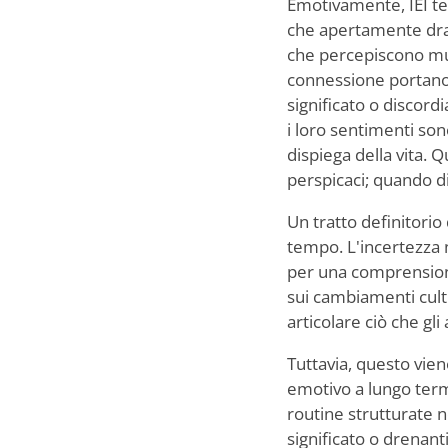
Emotivamente, IEI t
che apertamente dram
che percepiscono muo
connessione portano 
significato o discor
i loro sentimenti sono
dispiega della vita.
perspicaci; quando d
Un tratto definitorio 
tempo. L'incertezza
per una comprensione
sui cambiamenti cultur
articolare ciò che g
Tuttavia, questo vien
emotivo a lungo term
routine strutturate n
significato o drenant