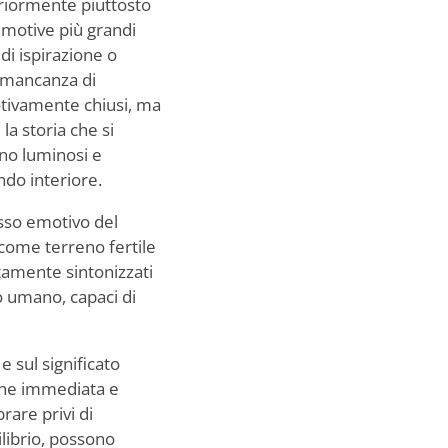
riormente piuttosto
emotive più grandi
i ispirazione o
a mancanza di
otivamente chiusi, ma
la storia che si
ono luminosi e
ndo interiore.
lusso emotivo del
come terreno fertile
tamente sintonizzati
to umano, capaci di
e sul significato
ione immediata e
rare privi di
ilibrio, possono