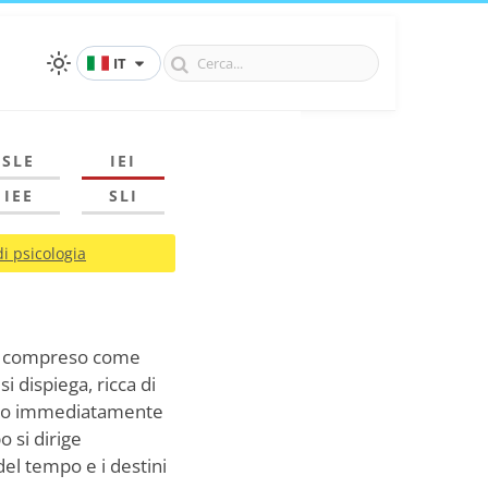
IT
SLE
IEI
IEE
SLI
i psicologia
ere compreso come
 dispiega, ricca di
ale o immediatamente
o si dirige
el tempo e i destini