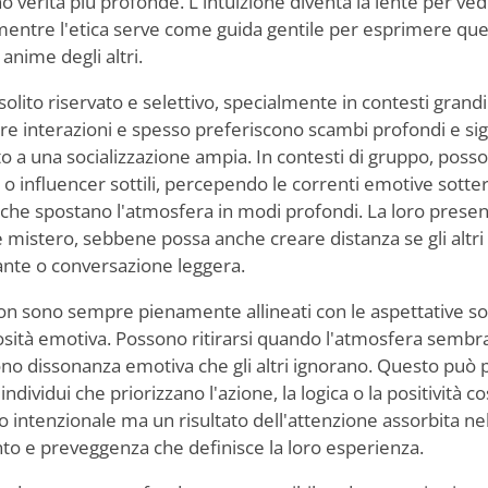
no verità più profonde. L'intuizione diventa la lente per ve
mentre l'etica serve come guida gentile per esprimere queg
anime degli altri.
solito riservato e selettivo, specialmente in contesti grandi
iare interazioni e spesso preferiscono scambi profondi e sign
etto a una socializzazione ampia. In contesti di gruppo, pos
i o influencer sottili, percependo le correnti emotive sott
ci che spostano l'atmosfera in modi profondi. La loro pres
 mistero, sebbene possa anche creare distanza se gli altri
nte o conversazione leggera.
on sono sempre pienamente allineati con le aspettative soci
nosità emotiva. Possono ritirarsi quando l'atmosfera sembr
o dissonanza emotiva che gli altri ignorano. Questo può p
ndividui che priorizzano l'azione, la logica o la positività 
 intenzionale ma un risultato dell'attenzione assorbita ne
nto e preveggenza che definisce la loro esperienza.