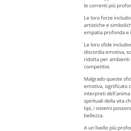
le correnti più prof
Le loro forze includ
artistiche e simboli
empatia profonda e ins
Le loro sfide includon
discordia emotiva, so
ridotta per ambienti 
competitivi.
Malgrado queste sfid
emotiva, significat
interpreti dell'anim
spirituali della vita
tipi, i sistemi posson
bellezza.
A un livello più prof