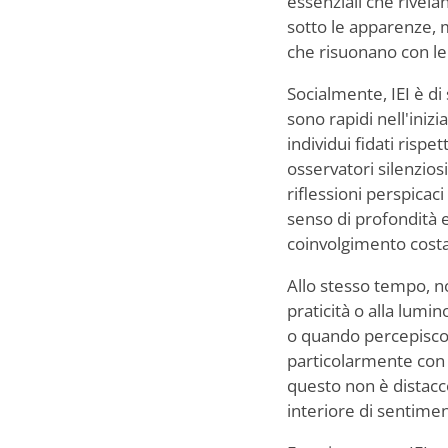
essenziali che rivela
sotto le apparenze, 
che risuonano con le 
Socialmente, IEI è di 
sono rapidi nell'iniz
individui fidati risp
osservatori silenzios
riflessioni perspica
senso di profondità e
coinvolgimento costa
Allo stesso tempo, n
praticità o alla lumi
o quando percepiscon
particolarmente con i
questo non è distacco
interiore di sentime