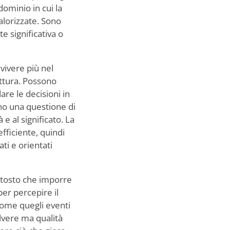
 dominio in cui la
valorizzate. Sono
e significativa o
vivere più nel
uttura. Possono
are le decisioni in
no una questione di
e al significato. La
fficiente, quindi
ti e orientati
iuttosto che imporre
er percepire il
come quegli eventi
lvere ma qualità