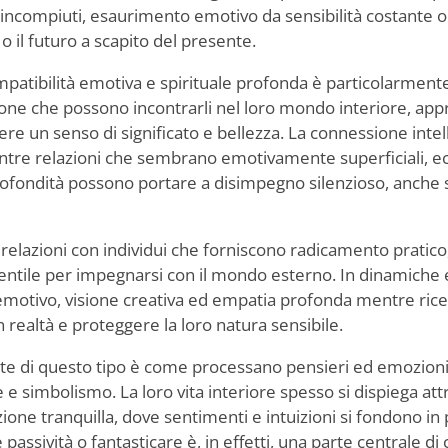
incompiuti, esaurimento emotivo da sensibilità costante 
 o il futuro a scapito del presente.
ompatibilità emotiva e spirituale profonda è particolarment
sone che possono incontrarli nel loro mondo interiore, appr
ere un senso di significato e bellezza. La connessione intell
entre relazioni che sembrano emotivamente superficiali, 
profondità possono portare a disimpegno silenzioso, anche 
relazioni con individui che forniscono radicamento pratico,
ntile per impegnarsi con il mondo esterno. In dinamiche eq
 emotivo, visione creativa ed empatia profonda mentre ric
n realtà e proteggere la loro natura sensibile.
te di questo tipo è come processano pensieri ed emozion
e e simbolismo. La loro vita interiore spesso si dispiega att
ne tranquilla, dove sentimenti e intuizioni si fondono in pa
passività o fantasticare è, in effetti, una parte centrale