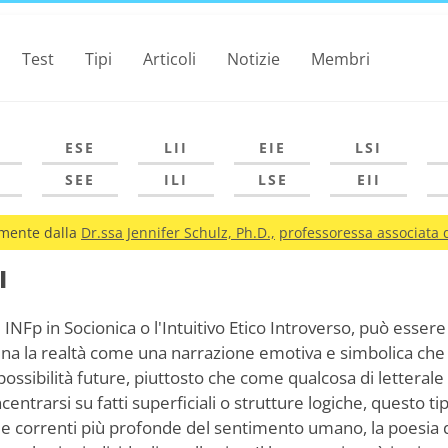
Test
Tipi
Articoli
Notizie
Membri
ESE
LII
EIE
LSI
SEE
ILI
LSE
EII
amente dalla
Dr.ssa Jennifer Schulz, Ph.D.,
professoressa associata d
I
 INFp in Socionica o l'Intuitivo Etico Introverso, può ess
na la realtà come una narrazione emotiva e simbolica che si
e possibilità future, piuttosto che come qualcosa di letter
centrarsi su fatti superficiali o strutture logiche, questo tip
e correnti più profonde del sentimento umano, la poesia d