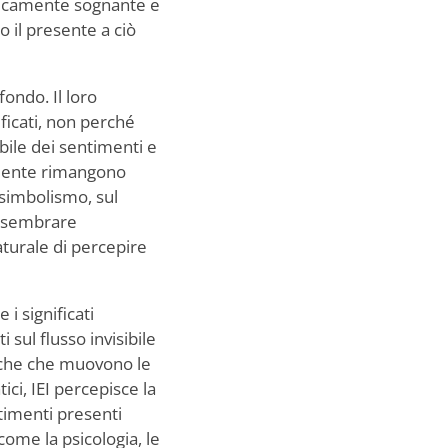
insecamente sognante e
o il presente a ciò
ondo. Il loro
ficati, non perché
ibile dei sentimenti e
ramente rimangono
 simbolismo, sul
ò sembrare
turale di percepire
i significati
 sul flusso invisibile
piche che muovono le
ici, IEI percepisce la
timenti presenti
come la psicologia, le