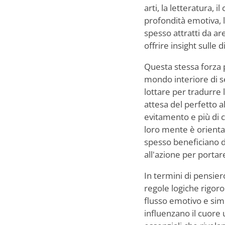
arti, la letteratura, i
profondità emotiva, l
spesso attratti da ar
offrire insight sulle d
Questa stessa forza p
mondo interiore di s
lottare per tradurre l
attesa del perfetto
evitamento e più di c
loro mente è orientat
spesso beneficiano di
all'azione per portare
In termini di pensiero
regole logiche rigoro
flusso emotivo e sim
influenzano il cuore