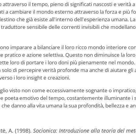
ttraverso il tempo, pieno di significati nascosti e verità a 
 a cambiare il mondo esterno attraverso la forza e più foca
 destino che già esiste all'interno dell'esperienza umana. 
traduttore sensibile delle correnti invisibili che modellano 
sono imparare a bilanciare il loro ricco mondo interiore c
pratico e azione selettiva. Questo non diminuisce la loro 
te loro di portare i loro doni più pienamente nel mondo.
solo di percepire verità profonde ma anche di aiutare gli a
verso i loro insight e creazioni.
 meglio visto non come eccessivamente sognante o imprati
e poeta emotivo del tempo, costantemente illuminante i sig
i che danno alla vita umana la sua profondità, bellezza e a
ė, A. (1998).
Socionica: Introduzione alla teoria del me