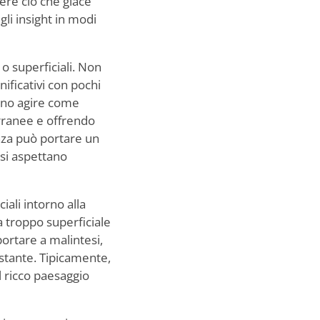
dere ciò che giace
li insight in modi
 o superficiali. Non
ificativi con pochi
sono agire come
erranee e offrendo
enza può portare un
 si aspettano
ali intorno alla
a troppo superficiale
ortare a malintesi,
costante. Tipicamente,
l ricco paesaggio