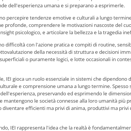
onde dell'esperienza umana e si preparano a esprimerle.
ono percepire tendenze emotive e culturali a lungo termine
che profonde, comprendere le motivazioni nascoste del cu
ight psicologico, e articolare la bellezza e la tragedia ineff
o difficoltà con l'azione pratica e compiti di routine, sensib
ttovalutazione della necessità di struttura e decisioni imm
superficiali o puramente logici, e lotte occasionali in conte
e, IEI gioca un ruolo essenziale in sistemi che dipendono 
o culturale e comprensione umana a lungo termine. Spess
a dell'esperienza, preservando ed esprimendo le dimensio
 che mantengono le società connesse alla loro umanità più p
o diventare efficienti ma privi di anima, produttivi ma privi d
ondo, IEI rappresenta l'idea che la realtà è fondamentalme