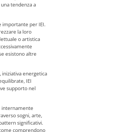
o una tendenza a
e importante per IEI.
ezzare la loro
ettuale o artistica
eccessivamente
se esistono altre
 iniziativa energetica
uilibrate, IEI
eve supporto nel
i internamente
raverso sogni, arte,
ttern significativi.
 di come comprendono