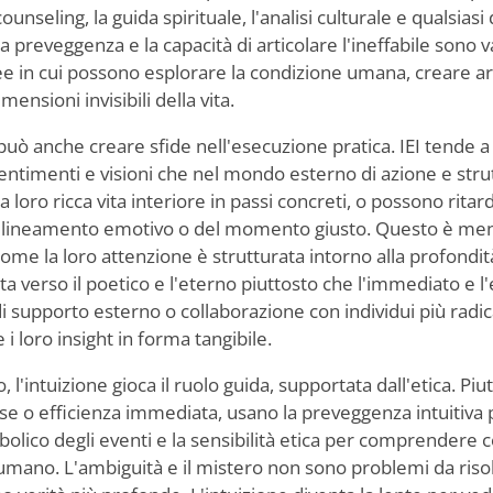
l counseling, la guida spirituale, l'analisi culturale e qualsiasi
a preveggenza e la capacità di articolare l'ineffabile sono 
ee in cui possono esplorare la condizione umana, creare art
imensioni invisibili della vita.
uò anche creare sfide nell'esecuzione pratica. IEI tende a 
entimenti e visioni che nel mondo esterno di azione e str
a loro ricca vita interiore in passi concreti, o possono ritard
 allineamento emotivo o del momento giusto. Questo è me
ome la loro attenzione è strutturata intorno alla profondità 
a verso il poetico e l'eterno piuttosto che l'immediato e l'e
 supporto esterno o collaborazione con individui più radica
 i loro insight in forma tangibile.
, l'intuizione gioca il ruolo guida, supportata dall'etica. P
se o efficienza immediata, usano la preveggenza intuitiva p
bolico degli eventi e la sensibilità etica per comprendere 
 umano. L'ambiguità e il mistero non sono problemi da riso