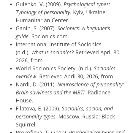
Gulenko, V. (2009).
Psychological types:
Typology of personality.
Kyiv, Ukraine:
Humanitarian Center.
Ganin, S. (2007).
Socionics: A beginner’s
guide.
Socionics.com.
International Institute of Socionics.
(n.d.).
What is socionics
? Retrieved April 30,
2026, from
World Socionics Society. (n.d.).
Socionics
overview
. Retrieved April 30, 2026, from
Nardi, D. (2011).
Neuroscience of personality:
Brain savviness and the MBTI.
Radiance
House.
Filatova, E. (2009).
Socionics, socion, and
personality types.
Moscow, Russia: Black
Squirrel.
Prokofieva, T. (2010).
Psychological types and