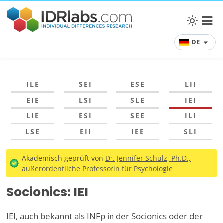
DE
ILE
SEI
ESE
LII
EIE
LSI
SLE
IEI
LIE
ESI
SEE
ILI
LSE
EII
IEE
SLI
Akademisch geprüft von
Dr. Jennifer Schulz, Ph.D.,
außerordentliche Professorin für Psychologie
Socionics: IEI
IEI, auch bekannt als INFp in der Socionics oder der