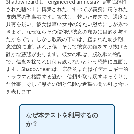
Shadowheartは、 engineered amnesiaと慎重に維持
された嘘の上に構築された、すべてが義務に縛られた
皮肉屋の聖職者です。警戒し、乾いた皮肉で、過度な
共有を疑い、彼女は暗い女神の冷たい慰めにしがみつ
きます、なぜならその信仰が彼女の痛みに目的を与え
たからです。しかし教義の下には、盗まれた幼少期、
魔法的に強制された傷、そして彼女の鎧をすり抜ける
静かな慈悲があります。彼女の弧は、脱洗脳の物語
で、信念を捨てれば何も残らないという恐怖に直面し
ます。Shadowheartは、宗教的またはイデオロギー的
トラウマと格闘する誰か、信頼を取り戻すゆっくりし
た仕事、そして慰めの闇と危険な希望の間の引き合い
を表します。
なぜ本テストを利用するの
か？