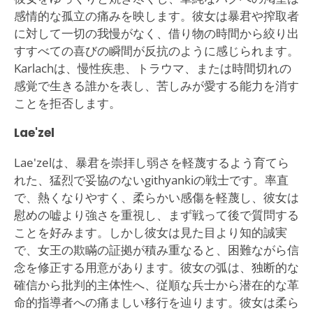
感情的な孤立の痛みを映します。彼女は暴君や搾取者
に対して一切の我慢がなく、借り物の時間から絞り出
すすべての喜びの瞬間が反抗のように感じられます。
Karlachは、慢性疾患、トラウマ、または時間切れの
感覚で生きる誰かを表し、苦しみが愛する能力を消す
ことを拒否します。
Lae'zel
Lae'zelは、暴君を崇拝し弱さを軽蔑するよう育てら
れた、猛烈で妥協のないgithyankiの戦士です。率直
で、熱くなりやすく、柔らかい感傷を軽蔑し、彼女は
慰めの嘘より強さを重視し、まず戦って後で質問する
ことを好みます。しかし彼女は見た目より知的誠実
で、女王の欺瞞の証拠が積み重なると、困難ながら信
念を修正する用意があります。彼女の弧は、独断的な
確信から批判的主体性へ、従順な兵士から潜在的な革
命的指導者への痛ましい移行を辿ります。彼女は柔ら