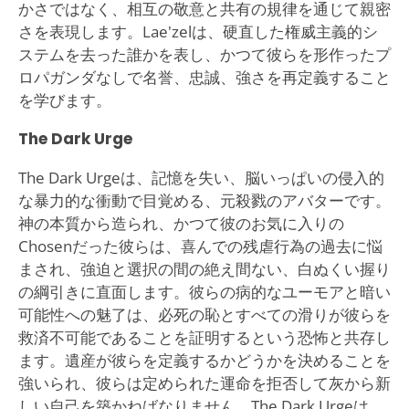
かさではなく、相互の敬意と共有の規律を通じて親密
さを表現します。Lae'zelは、硬直した権威主義的シ
ステムを去った誰かを表し、かつて彼らを形作ったプ
ロパガンダなしで名誉、忠誠、強さを再定義すること
を学びます。
The Dark Urge
The Dark Urgeは、記憶を失い、脳いっぱいの侵入的
な暴力的な衝動で目覚める、元殺戮のアバターです。
神の本質から造られ、かつて彼のお気に入りの
Chosenだった彼らは、喜んでの残虐行為の過去に悩
まされ、強迫と選択の間の絶え間ない、白ぬくい握り
の綱引きに直面します。彼らの病的なユーモアと暗い
可能性への魅了は、必死の恥とすべての滑りが彼らを
救済不可能であることを証明するという恐怖と共存し
ます。遺産が彼らを定義するかどうかを決めることを
強いられ、彼らは定められた運命を拒否して灰から新
しい自己を築かねばなりません。The Dark Urgeは、