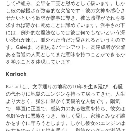
して枠組み、会話を工芸と慰めとして扱います。しか
し彼の傲慢さが致命的な欠陥です：彼の女神を感心さ
せたいという欲求が惨事に導き、彼は贖罪がそれを要
求すれば静かに死ぬことに諦めています。派手さの下
には、例外的な魔法なしでは彼は何でもないという深
い恐れが座し、並外れた時だけ愛されるというもので
す。Galeは、才能あるバーンアウト、高達成者が欠陥
ある普通の人間としてまだ意味を持つことができるか
を学ぶことを体現しています。
Karlach
Karlachは、文字通りの地獄の10年を生き延び、心臓
の代わりに地獄のエンジンを持って戻ってきた、人生
より大きく、猛烈に温かく楽観的な人物です。陽気
で、率直に正直で、感染力のある熱意を持ち、彼女は
色鮮やかに悪態をつき、激しく愛し、家族とみなす誰
かをすぐに守ろうとします。しかし彼女のエンジンは
彼女をゆっくりと焼き尽くし、単純なハグへの渇望は