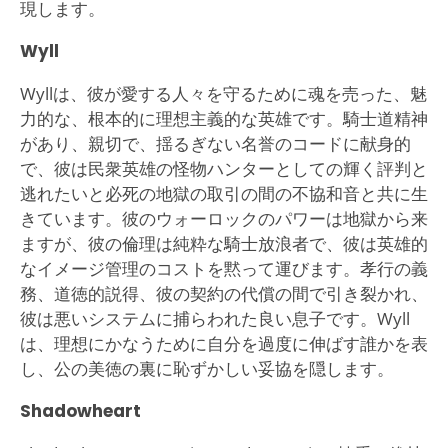
現します。
Wyll
Wyllは、彼が愛する人々を守るために魂を売った、魅
力的な、根本的に理想主義的な英雄です。騎士道精神
があり、親切で、揺るぎない名誉のコードに献身的
で、彼は民衆英雄の怪物ハンターとしての輝く評判と
逃れたいと必死の地獄の取引の間の不協和音と共に生
きています。彼のウォーロックのパワーは地獄から来
ますが、彼の倫理は純粋な騎士放浪者で、彼は英雄的
なイメージ管理のコストを黙って運びます。孝行の義
務、道徳的説得、彼の契約の代償の間で引き裂かれ、
彼は悪いシステムに捕らわれた良い息子です。Wyll
は、理想にかなうために自分を過度に伸ばす誰かを表
し、公の美徳の裏に恥ずかしい妥協を隠します。
Shadowheart