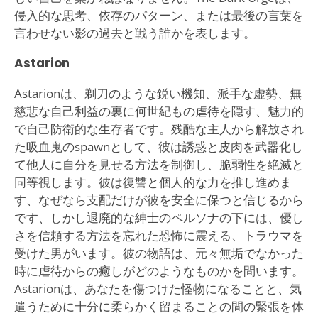
侵入的な思考、依存のパターン、または最後の言葉を
言わせない影の過去と戦う誰かを表します。
Astarion
Astarionは、剃刀のような鋭い機知、派手な虚勢、無
慈悲な自己利益の裏に何世紀もの虐待を隠す、魅力的
で自己防衛的な生存者です。残酷な主人から解放され
た吸血鬼のspawnとして、彼は誘惑と皮肉を武器化し
て他人に自分を見せる方法を制御し、脆弱性を絶滅と
同等視します。彼は復讐と個人的な力を推し進めま
す、なぜなら支配だけが彼を安全に保つと信じるから
です、しかし退廃的な紳士のペルソナの下には、優し
さを信頼する方法を忘れた恐怖に震える、トラウマを
受けた男がいます。彼の物語は、元々無垢でなかった
時に虐待からの癒しがどのようなものかを問います。
Astarionは、あなたを傷つけた怪物になることと、気
遣うために十分に柔らかく留まることの間の緊張を体