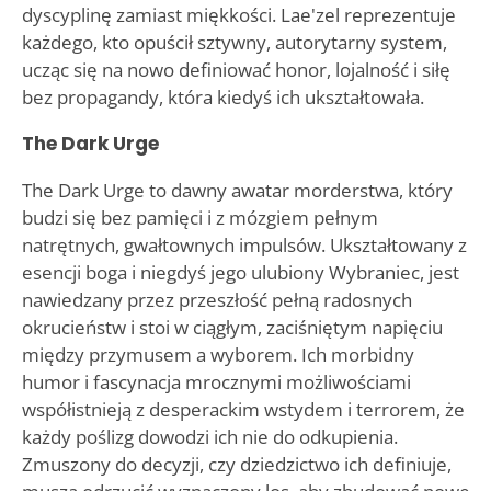
dyscyplinę zamiast miękkości. Lae'zel reprezentuje
każdego, kto opuścił sztywny, autorytarny system,
ucząc się na nowo definiować honor, lojalność i siłę
bez propagandy, która kiedyś ich ukształtowała.
The Dark Urge
The Dark Urge to dawny awatar morderstwa, który
budzi się bez pamięci i z mózgiem pełnym
natrętnych, gwałtownych impulsów. Ukształtowany z
esencji boga i niegdyś jego ulubiony Wybraniec, jest
nawiedzany przez przeszłość pełną radosnych
okrucieństw i stoi w ciągłym, zaciśniętym napięciu
między przymusem a wyborem. Ich morbidny
humor i fascynacja mrocznymi możliwościami
współistnieją z desperackim wstydem i terrorem, że
każdy poślizg dowodzi ich nie do odkupienia.
Zmuszony do decyzji, czy dziedzictwo ich definiuje,