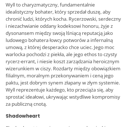
Wyll to charyzmatyczny, fundamentalnie
idealistyczny bohater, który sprzedał duszę, aby
chronić ludzi, których kocha. Rycerzowski, serdeczny
i niezachwianie oddany kodeksowi honoru, żyje z
dysonansem między swoją lśniącą reputacją jako
ludowego bohatera łowcy potworów a infernalną
umową, z której desperacko chce uciec. Jego moc
warlocka pochodzi z piekła, ale jego ethos to czysty
rycerz-errant, i niesie koszt zarządzania heroicznym
wizerunkiem w ciszy. Rozdarty między obowiązkiem
filialnym, moralnym przekonywaniem i ceną jego
paktu, jest dobrym synem złapany w złym systemie.
Wyll reprezentuje każdego, kto przeciąża się, aby
sprostać ideałowi, ukrywając wstydliwe kompromisy
za publiczną cnotą.
Shadowheart