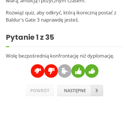
wiarą, ambicją i pożycznym czasem.
Rozwiąż quiz, aby odkryć, którą ikoniczną postać z
Baldur's Gate 3 naprawdę jesteś.
Pytanie
1
z 35
Wolę bezpośrednią konfrontację niż dyplomację.
POWRÓT
NASTĘPNE