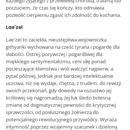
każdego żyjącego z przewlekłą chorobą, traumą lub
poczuciem, że czas się kończy, kto odmawia
pozwolić cierpieniu zgasić ich zdolność do kochania.
Lae'zel
Lae'zel to zaciekła, nieustępliwa wojowniczka
githyanki wychowana na cześć tyrana i pogardę dla
słabości. Ostrej, porywczej i pogardliwej dla
miękkiego sentymentalizmu, ceni siłę ponad
pocieszające kłamstwa i woli walczyć najpierw, a
pytać później. Jednak jest bardziej intelektualnie
uczciwa, niż się wydaje, chętna, z trudem, do rewizji
swoich przekonań, gdy dowody na oszustwo jej
królowej się nagromadzą. Jej łuk śledzi bolesną
zmianę od dogmatycznej pewności do krytycznej
sprawczości, od posłusznego żołnierza do
potencjalnego rewolucyjnego przywódcy. Wyraża
intymność poprzez wzajemny szacunek i dzieloną