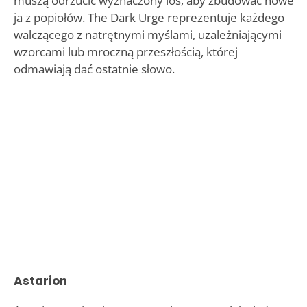
muszą odrzucić wyznaczony los, aby zbudować nowe
ja z popiołów. The Dark Urge reprezentuje każdego
walczącego z natrętnymi myślami, uzależniającymi
wzorcami lub mroczną przeszłością, której
odmawiają dać ostatnie słowo.
Astarion