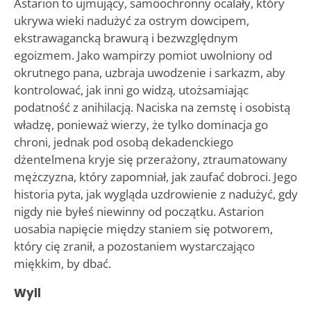
Astarion to ujmujący, samoochronny ocalały, który
ukrywa wieki nadużyć za ostrym dowcipem,
ekstrawagancką brawurą i bezwzględnym
egoizmem. Jako wampirzy pomiot uwolniony od
okrutnego pana, uzbraja uwodzenie i sarkazm, aby
kontrolować, jak inni go widzą, utożsamiając
podatność z anihilacją. Naciska na zemstę i osobistą
władzę, ponieważ wierzy, że tylko dominacja go
chroni, jednak pod osobą dekadenckiego
dżentelmena kryje się przerażony, ztraumatowany
mężczyzna, który zapomniał, jak zaufać dobroci. Jego
historia pyta, jak wygląda uzdrowienie z nadużyć, gdy
nigdy nie byłeś niewinny od początku. Astarion
uosabia napięcie między staniem się potworem,
który cię zranił, a pozostaniem wystarczająco
miękkim, by dbać.
Wyll