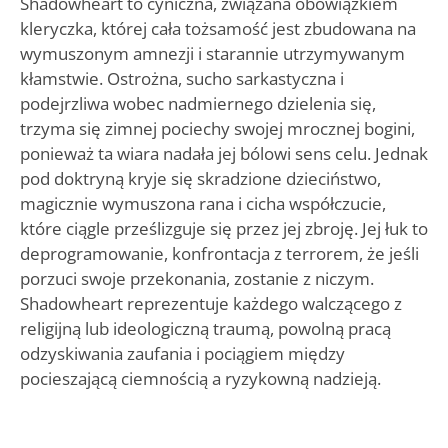
Shadowheart to cyniczna, związana obowiązkiem
kleryczka, której cała tożsamość jest zbudowana na
wymuszonym amnezji i starannie utrzymywanym
kłamstwie. Ostrożna, sucho sarkastyczna i
podejrzliwa wobec nadmiernego dzielenia się,
trzyma się zimnej pociechy swojej mrocznej bogini,
ponieważ ta wiara nadała jej bólowi sens celu. Jednak
pod doktryną kryje się skradzione dzieciństwo,
magicznie wymuszona rana i cicha współczucie,
które ciągle prześlizguje się przez jej zbroję. Jej łuk to
deprogramowanie, konfrontacja z terrorem, że jeśli
porzuci swoje przekonania, zostanie z niczym.
Shadowheart reprezentuje każdego walczącego z
religijną lub ideologiczną traumą, powolną pracą
odzyskiwania zaufania i pociągiem między
pocieszającą ciemnością a ryzykowną nadzieją.