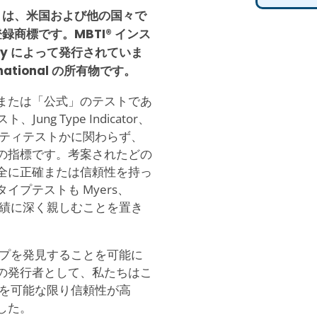
 MBTI は、米国および他の国々で
たは登録商標です。MBTI® インス
pany によって発行されていま
ternational の所有物です。
または「公式」のテストであ
テスト、Jung Type Indicator、
リティテストかに関わらず、
の指標です。考案されたどの
全に正確または信頼性を持っ
プテストも Myers、
ung の業績に深く親しむことを置き
イプを発見することを可能に
の発行者として、私たちはこ
トを可能な限り信頼性が高
した。