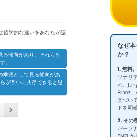
は哲学的な違いをあなたが認
なぜ本
か？
見る傾向があり、それらを
ます。
1. 無料
の学派として見る傾向があ
ソナリ
れらが互いに共存できると思
れ、Jung
Franz
基づい
ドを明
2. そ
パーソ
ENFJ 