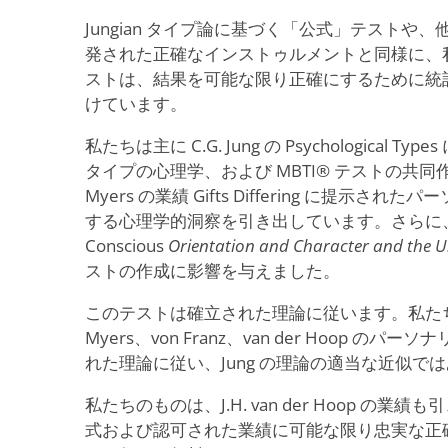
Jungian タイプ論に基づく「公式」テストや
発された正確なインストゥルメントと同様に、
ストは、結果を可能な限り正確にするために統
けています。
私たちは主に C.G. Jung の Psychological
タイプの心理学、および MBTI® テストの共同作成者で
Myers の業績 Gifts Differing に提示
する心理学的洞察を引き出しています。さらに、van 
Conscious
Orientation and Character and the 
ストの作成に影響を与えました。
このテストは確立された理論に従います。私たち
Myers、von Franz、van der Hoop 
れた理論に従い、Jung の理論の適当な近似で
私たちのものは、J.H. van der Hoop の業績も引
式および認可された業績に可能な限り忠実な正