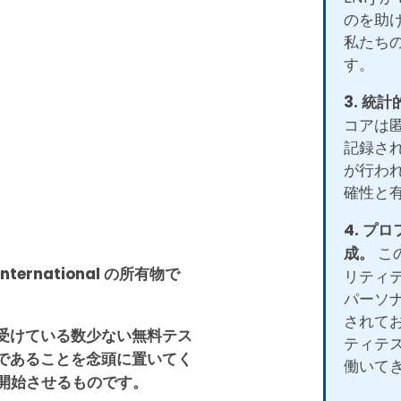
のを助
私たち
す。
3. 統
コアは
記録さ
が行わ
確性と
4. プ
成。
こ
 International の所有物で
リティ
パーソ
されて
受けている数少ない無料テス
ティテ
であることを念頭に置いてく
働いて
を開始させるものです。