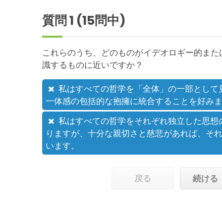
質問
1
(15問中)
これらのうち、どのものがイデオロギー的また
識するものに近いですか？
私はすべての哲学を「全体」の一部として
一体感の包括的な抱擁に統合することを好み
私はすべての哲学をそれぞれ独立した思想
りますが、十分な親切さと慈悲があれば、そ
います。
戻る
続ける