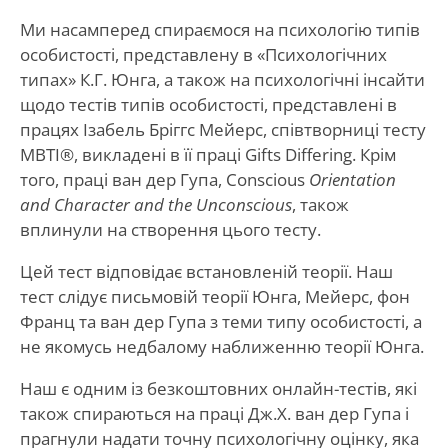
Ми насамперед спираємося на психологію типів
особистості, представлену в «Психологічних
типах» К.Г. Юнга, а також на психологічні інсайти
щодо тестів типів особистості, представлені в
працях Ізабель Бріггс Мейерс, співтворниці тесту
MBTI®, викладені в її праці Gifts Differing. Крім
того, праці ван дер Гупа, Conscious
Orientation
and Character and the Unconscious
, також
вплинули на створення цього тесту.
Цей тест відповідає встановленій теорії. Наш
тест слідує письмовій теорії Юнга, Мейерс, фон
Франц та ван дер Гупа з теми типу особистості, а
не якомусь недбалому наближенню теорії Юнга.
Наш є одним із безкоштовних онлайн-тестів, які
також спираються на праці Дж.Х. ван дер Гупа і
прагнули надати точну психологічну оцінку, яка