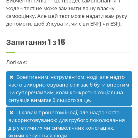
Вивчення типів — це процес самопізнання, і
жоден тест не може замінити вашу власну
самооцінку. Але цей тест може надати вам руку
допомоги, щоб з’ясувати, чи є ви ENFJ чи ESFJ..
Запитання
1
з 15
Логіка є:
Ефективним інструментом іноді, але надто
часто використовуваною як засіб бути впертим
чи суперечливим, коли конкретна соціальна
ситуація вимагає більшого за це.
Цікавим процесом іноді, але надто часто
використовуваною для грубого поколювання
дір у етичних чи символічних конотаціях,
якими керуються люди.