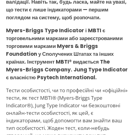
валідації. Навіть так, будь ласка, майте на увазі,
що тести є лише індикаторами — першим
поглядом на систему, щоб розпочати.
Myers-Briggs Type Indicator і MBTI є
торговельними марками або зареєстрованими
торговими марками Myers & Briggs
Foundation у Сполучених Штатах та інших
країнах. Інструмент MBTI® видається The
Myers-Briggs Company. Jung Type Indicator
є власністю Psytech International.
Тести особистості, чи то професійні чи «офіційні»
тести, як тест MBTI® (Myers-Briggs Type
Indicator®), Jung Type Indicator чи безкоштовні
онлайн-тести особистості, як цей, є
індикаторами, щоб допомогти вам знайти ваш
тип особистості. Жоден тест, коли-небудь