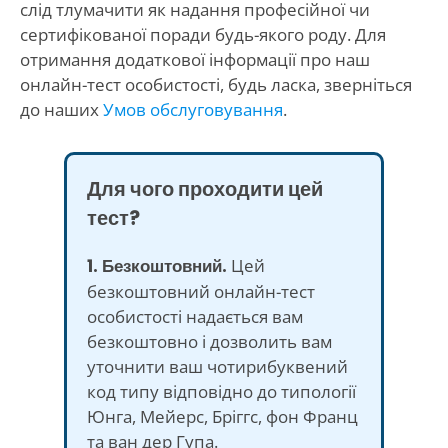
слід тлумачити як надання професійної чи
сертифікованої поради будь-якого роду. Для
отримання додаткової інформації про наш
онлайн-тест особистості, будь ласка, зверніться
до наших
Умов обслуговування
.
Для чого проходити цей
тест?
1. Безкоштовний.
Цей
безкоштовний онлайн-тест
особистості надається вам
безкоштовно і дозволить вам
уточнити ваш чотирибуквений
код типу відповідно до типології
Юнга, Мейерс, Бріггс, фон Франц
та ван дер Гупа.