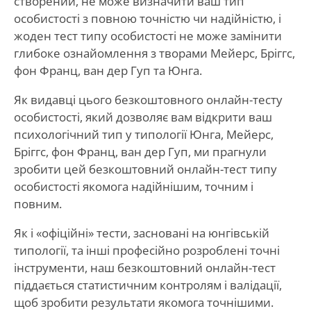
створений, не може визначити ваш тип
особистості з повною точністю чи надійністю, і
жоден тест типу особистості не може замінити
глибоке ознайомлення з творами Мейерс, Бріггс,
фон Франц, ван дер Гуп та Юнга.
Як видавці цього безкоштовного онлайн-тесту
особистості, який дозволяє вам відкрити ваш
психологічний тип у типології Юнга, Мейерс,
Бріггс, фон Франц, ван дер Гуп, ми прагнули
зробити цей безкоштовний онлайн-тест типу
особистості якомога надійнішим, точним і
повним.
Як і «офіційні» тести, засновані на юнгівській
типології, та інші професійно розроблені точні
інструменти, наш безкоштовний онлайн-тест
піддається статистичним контролям і валідації,
щоб зробити результати якомога точнішими.