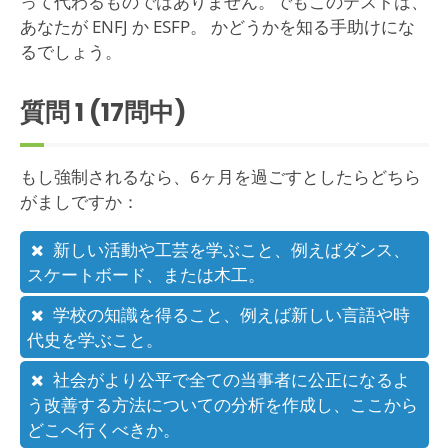
って代わるものではありません。でもこのテストは、
あなたが ENFJ か ESFP。 かどうかを知る手助けにな
るでしょう。
質問
1
(17問中)
もし強制されるなら、6ヶ月を過ごすとしたらどちら
がましですか：
新しい活動や工芸を学ぶこと、例えばダンス、
スケートボード、または木工。
学校の知識を得ること、例えば新しい言語や時
代史を学ぶこと。
社会がより公平で全ての当事者に公正になるよ
う改善する方法についての分析を作成し、ここから
どこへ行くべきか。