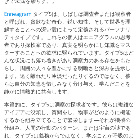
きで未知を照らす。」
Enneagram
タイプ5は、しばしば調査者または観察者
と呼ばれ、貪欲な好奇心、鋭い知性、そして世界を理
解することへの深い愛によって定義されるパーソナリ
ティタイプです。これらの個人はエニアグラムの思考
者であり探検家であり、真実を明らかにし知識をマス
ターすることへの欲求に駆られています。タイプ5はど
んな状況にも落ち着きがあり洞察力のある存在をもた
らし、周囲の人々を豊かにする明晰さと深みを提示し
ます。遠く離れたり冷淡だったりするのではなく、彼
らは自分の知恵を惜しみなく分け与え、学んだことを
静かに情熱的に共有します。
本質的に、タイプ5は洞察の探求者です。彼らは複雑な
アイデアに没頭し、質問をし、物事がどのように機能
するかを組み立てることで繁栄します—それが機械の
仕組み、人間の行動のパターン、または宇宙の謎であ
れ。タイプ5は義務からではなく、学ぶことが呼吸のよ