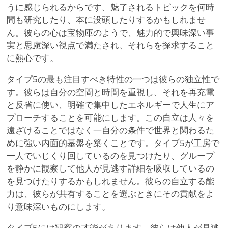
うに感じられるからです、魅了されるトピックを何時
間も研究したり、本に没頭したりするかもしれませ
ん。彼らの心は宝物庫のようで、魅力的で興味深い事
実と思慮深い視点で満たされ、それらを探求すること
に熱心です。
タイプ5の最も注目すべき特性の一つは彼らの独立性で
す。彼らは自分の空間と時間を重視し、それを再充電
と反省に使い、明確で集中したエネルギーで人生にア
プローチすることを可能にします。この自立は人々を
遠ざけることではなく—自分の条件で世界と関わるた
めに強い内面的基盤を築くことです。タイプ5が工房で
一人でいじくり回しているのを見つけたり、グループ
を静かに観察して他人が見逃す詳細を吸収しているの
を見つけたりするかもしれません。彼らの自立する能
力は、彼らが共有することを選ぶときにその貢献をよ
り意味深いものにします。
タイプ5には観察の才能があります。彼らは他人が見逃