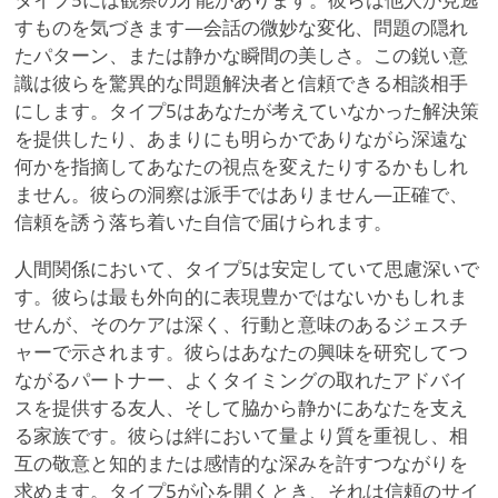
すものを気づきます—会話の微妙な変化、問題の隠れ
たパターン、または静かな瞬間の美しさ。この鋭い意
識は彼らを驚異的な問題解決者と信頼できる相談相手
にします。タイプ5はあなたが考えていなかった解決策
を提供したり、あまりにも明らかでありながら深遠な
何かを指摘してあなたの視点を変えたりするかもしれ
ません。彼らの洞察は派手ではありません—正確で、
信頼を誘う落ち着いた自信で届けられます。
人間関係において、タイプ5は安定していて思慮深いで
す。彼らは最も外向的に表現豊かではないかもしれま
せんが、そのケアは深く、行動と意味のあるジェスチ
ャーで示されます。彼らはあなたの興味を研究してつ
ながるパートナー、よくタイミングの取れたアドバイ
スを提供する友人、そして脇から静かにあなたを支え
る家族です。彼らは絆において量より質を重視し、相
互の敬意と知的または感情的な深みを許すつながりを
求めます。タイプ5が心を開くとき、それは信頼のサイ