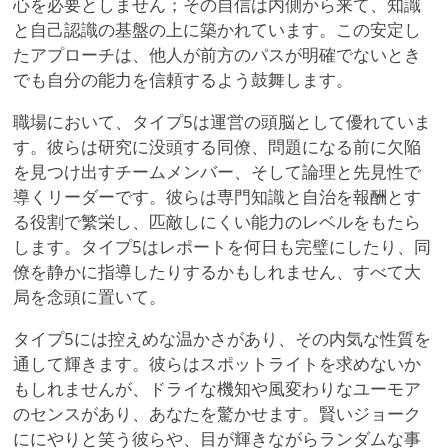
心を必要としません；その自信は内側から来て、知識
と自己認識の基盤の上に築かれています。この安定し
たアプローチは、他人が前方のパスが明確でないとき
でも自分の能力を信頼するよう鼓舞します。
職場において、タイプ5は運営の頭脳として優れていま
す。彼らは研究に没頭する同僚、問題になる前に欠陥
を見つけ出すチームメンバー、そして論理と先見性で
導くリーダーです。彼らは専門知識と自治を報酬とす
る役割で繁栄し、匹敵しにくい能力のレベルをもたら
します。タイプ5はレポートを何日も完璧にしたり、同
僚を静かに指導したりするかもしれません、すべて大
局を念頭に置いて。
タイプ5には控えめな温かさがあり、その内気な性質を
通して輝きます。彼らはスポットライトを求めないか
もしれませんが、ドライな機知や風変わりなユーモア
のセンスがあり、あなたを驚かせます。賢いジョーク
ににやりと笑う彼らや、目が輝きながらランダムな事