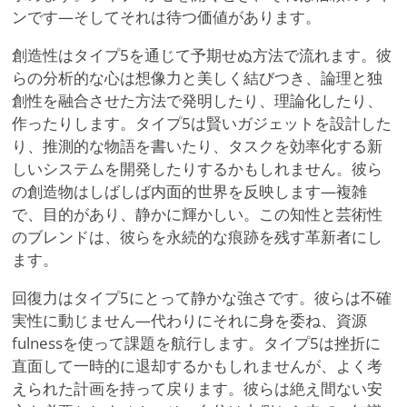
ンです—そしてそれは待つ価値があります。
創造性はタイプ5を通じて予期せぬ方法で流れます。彼
らの分析的な心は想像力と美しく結びつき、論理と独
創性を融合させた方法で発明したり、理論化したり、
作ったりします。タイプ5は賢いガジェットを設計した
り、推測的な物語を書いたり、タスクを効率化する新
しいシステムを開発したりするかもしれません。彼ら
の創造物はしばしば内面的世界を反映します—複雑
で、目的があり、静かに輝かしい。この知性と芸術性
のブレンドは、彼らを永続的な痕跡を残す革新者にし
ます。
回復力はタイプ5にとって静かな強さです。彼らは不確
実性に動じません—代わりにそれに身を委ね、資源
fulnessを使って課題を航行します。タイプ5は挫折に
直面して一時的に退却するかもしれませんが、よく考
えられた計画を持って戻ります。彼らは絶え間ない安