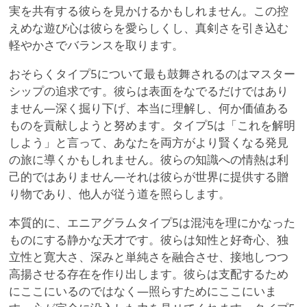
実を共有する彼らを見かけるかもしれません。この控
えめな遊び心は彼らを愛らしくし、真剣さを引き込む
軽やかさでバランスを取ります。
おそらくタイプ5について最も鼓舞されるのはマスター
シップの追求です。彼らは表面をなでるだけではあり
ません—深く掘り下げ、本当に理解し、何か価値ある
ものを貢献しようと努めます。タイプ5は「これを解明
しよう」と言って、あなたを両方がより賢くなる発見
の旅に導くかもしれません。彼らの知識への情熱は利
己的ではありません—それは彼らが世界に提供する贈
り物であり、他人が従う道を照らします。
本質的に、エニアグラムタイプ5は混沌を理にかなった
ものにする静かな天才です。彼らは知性と好奇心、独
立性と寛大さ、深みと単純さを融合させ、接地しつつ
高揚させる存在を作り出します。彼らは支配するため
にここにいるのではなく—照らすためにここにいま