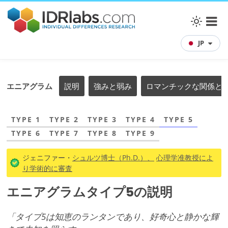
JP
エニアグラム
説明
強みと弱み
ロマンチックな関係と
TYPE 1
TYPE 2
TYPE 3
TYPE 4
TYPE 5
TYPE 6
TYPE 7
TYPE 8
TYPE 9
ジェニファー・
シュルツ博士（Ph.D.）、
心理学准教授によ
り学術的に審査
エニアグラムタイプ5の説明
「タイプ5は知恵のランタンであり、好奇心と静かな輝