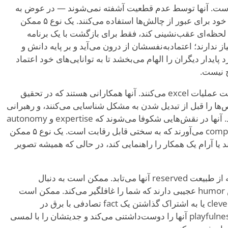
وری یک قدرت آرام برای نوع ۵ها است. آنها توسط عدم قطعیت آشفته نمی‌شوند — در عوض به
آن تکیه می‌کنند و از resourcefulness خود برای عبور از چالش‌ها استفاده می‌کنند. یک نوع ۵ ممکن
رو شود و برای لحظه‌ای عقب‌نشینی کند، فقط برای بازگشت با یک برنامه
از ندارند؛ اعتمادبه‌نفسشان از درون می‌آید و بر پایه دانش و
یدار دیگران را الهام می‌بخشد تا به توانایی‌های خود اعتماد
ح نیست.
در محیط کار، نوع ۵ها به عنوان مغز پشت عملیات excel می‌کنند. آنها همکارانی هستند که در تحقیق
ها را قبل از تبدیل شدن به مشکل شناسایی می‌کنند، و رهبرانی
که با منطق و foresight هدایت می‌کنند. آنها در نقش‌هایی شکوفا می‌شوند که expertise و autonomy
را پاداش می‌دهند و سطحی از competence می‌آورند که به سختی قابل رقابت است. یک نوع ۵ ممکن
 آرام یک همکار را راهنمایی کند، در حالی که همیشه تصویر
گرمای ظریفی در نوع ۵ها وجود دارد که از طبیعت reserved آنها می‌تابد. ممکن است به دنبال
spotlight نباشند، اما wit خشک یا حس humor عجیبی دارند که شما را غافلگیر می‌کند. ممکن است
آنها را در حال smirk زدن به یک جوک clever یا به اشتراک گذاشتن یک fact تصادفی با برق در
چشمانشان ببینید. این playfulness understated آنها را دوست‌داشتنی می‌کند و جدیتشان را با لمسی