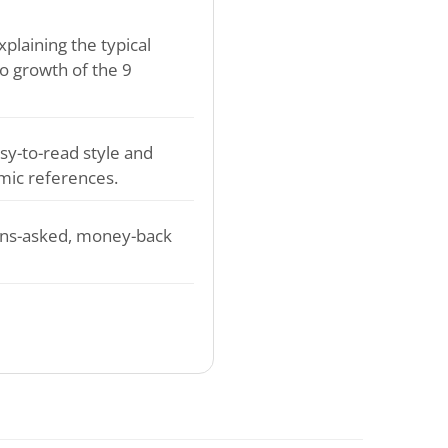
plaining the typical
o growth of the 9
sy-to-read style and
mic references.
ons-asked, money-back