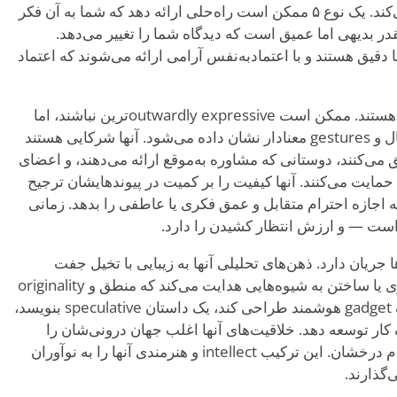
حلالان مسئله و محرمان عالی تبدیل می‌کند. یک نوع ۵ ممکن است راه‌حلی ارائه دهد که شما به آن فکر
قدر بدیهی اما عمیق است که دیدگاه شما را تغییر می‌دهد.
ا دقیق هستند و با اعتمادبه‌نفس آرامی ارائه می‌شوند که اعتماد
در روابط، نوع ۵ها پایدار و thoughtful هستند. ممکن است outwardly expressive‌ترین نباشند، اما
مراقبتشان عمیق است و از طریق اعمال و gestures معنادار نشان داده می‌شود. آنها شرکایی هستند
یق می‌کنند، دوستانی که مشاوره به‌موقع ارائه می‌دهند، و اعضای
که آرام از sidelines از شما حمایت می‌کنند. آنها کیفیت را بر کمیت در پیوندهایشان ترجیح
که اجازه احترام متقابل و عمق فکری یا عاطفی را بدهد. زمانی
اقیت از راه‌های غیرمنتظره از نوع ۵ها جریان دارد. ذهن‌های تحلیلی آنها به زیبایی با تخیل جفت
می‌شود و آنها را به اختراع، نظریه‌پردازی یا ساختن به شیوه‌هایی هدایت می‌کند که منطق و originality
را ترکیب کند. یک نوع ۵ ممکن است یک gadget هوشمند طراحی کند، یک داستان speculative بنویسد،
ار توسعه دهد. خلاقیت‌های آنها اغلب جهان درونی‌شان را
بازتاب می‌دهند — پیچیده، هدفمند و آرام درخشان. این ترکیب intellect و هنرمندی آنها را به نوآوران
‌گذارند.