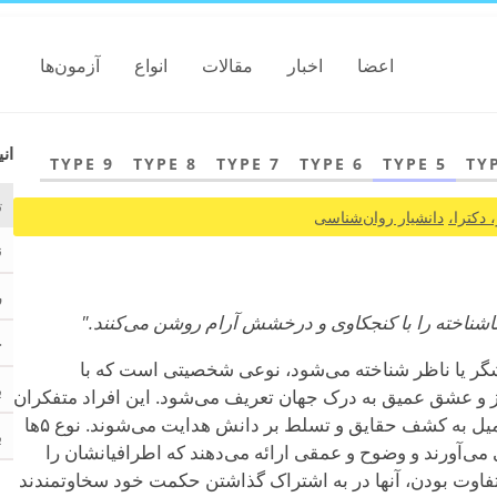
اعضا
اخبار
مقالات
انواع
آزمون‌ها
انی
TYPE 9
TYPE 8
TYPE 7
TYPE 6
TYPE 5
TY
ت
 دکترا،
دانشیار روان‌شناسی
ن
ر
ح
پژوهشگر یا ناظر شناخته می‌شود، نوعی شخصیتی است که با
ب
 سیری‌ناپذیر، интеллекت تیز و عشق عمیق به درک جهان تعریف می‌شود. این افراد متفکران
و کاوشگران انیاگرام هستند که توسط میل به کشف حقایق و تسلط بر دانش هدایت می‌شوند. نوع ۵ها
ب
می‌آورند و وضوح و عمقی ارائه می‌دهند که اطرافیانشان را
ی‌تفاوت بودن، آنها در به اشتراک گذاشتن حکمت خود سخاوتمندند