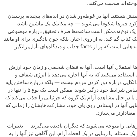
وخته‌اند صحبت می‌کنند.
 نوع ۵ها جویندگان بینش هستند. آنها در غوطه‌ور شدن در ایده‌های پیچیده، پرسیدن
کرد چیزها شکوفا می‌شوند — چه مکانیک یک ماشین باشد،
الگوهای رفتار انسانی، یا رازهای کیهان. یک نوع ۵ ممکن است ساعت‌ها صرف تحقیق درباره موضوعی
ک کتاب گم کند، نه از روی اجبار، بلکه چون یادگیری برای او مانند
نفس کشیدن است. ذهن آنها مانند گنجینه‌هایی است که پر از facts جذاب و دیدگاه‌های تأمل‌برانگیز
کی از قابل‌توجه‌ترین ویژگی‌های نوع ۵ها استقلال آنها است. آنها به فضای شخصی و زمان خود ارزش
 استفاده می‌کنند که به آنها اجازه می‌دهد با انرژی شفاف و
اتکایی درباره دور کردن مردم نیست — بلکه درباره ساختن پایه
درونی قوی است تا بتوانند با جهان بر اساس شرایط خود درگیر شوند. ممکن است یک نوع ۵ را تنها در
یا در حال مشاهده آرام یک گروه که جزئیاتی را جذب می‌کند که
یی آنها در ایستادن روی پای خود، مشارکت‌هایشان را زمانی که
معنادارتر می‌سازد.
ا چیزهایی را متوجه می‌شوند که دیگران نادیده می‌گیرند — تغییرات
 مسئله، یا زیبایی در یک لحظه آرام. این آگاهی تیز آنها را به