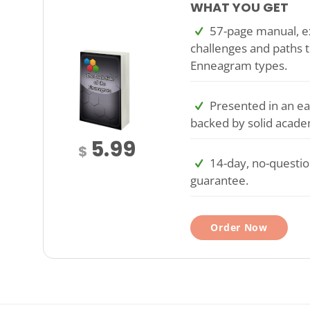
WHAT YOU GET
57-page manual, ex
challenges and paths t
Enneagram types.
Presented in an ea
backed by solid acade
5.99
$
14-day, no-questi
guarantee.
Order Now