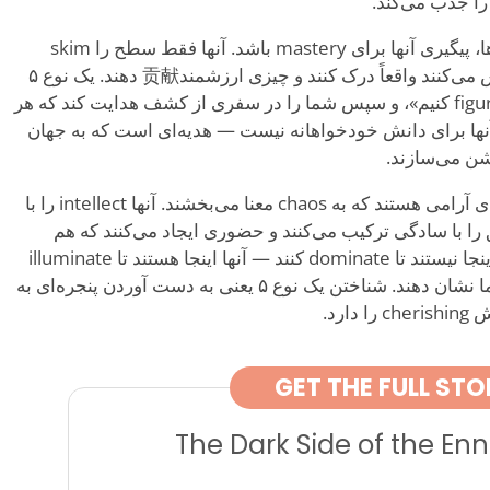
شاید الهام‌بخش‌ترین چیز درباره نوع ۵ها، پیگیری آنها برای mastery باشد. آنها فقط سطح را skim
نمی‌کنند — عمیق کاوش می‌کنند و تلاش می‌کنند واقعاً درک کنند و چیزی ارزشمند贡献 دهند. یک نوع ۵
ممکن است بگوید: «بیایید این را figure out کنیم»، و سپس شما را در سفری از کشف هدایت کند که هر
ی شما را wiser می‌سازد. passion آنها برای دانش خودخواهانه نیست — هدیه‌ای است که به جهان
شن می‌سازند.
در essence، نوع ۵های انیاگرام نابغه‌های آرامی هستند که به chaos معنا می‌بخشند. آنها intellect را با
را با سادگی ترکیب می‌کنند و حضوری ایجاد می‌کنند که هم
grounding و هم uplifting است. آنها اینجا نیستند تا dominate کنند — آنها اینجا هستند تا illuminate
کنند و قدرت یک ذهن کاملاً درگیر را به ما نشان دهند. شناختن یک نوع ۵ یعنی به دست آوردن پنجره‌ای به
GET THE FULL STO
The Dark Side of the E