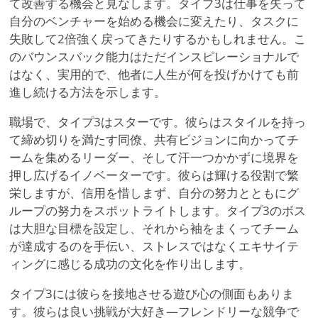
て改善する機会と見なします。タイプ3は仕事を失って
自分のベンチャーを始める機会に変えたり、タスクに
失敗して2倍強く戻ってきたりするかもしれません。こ
のバウンスバック能力はただインスピレーショナルで
はなく、実用的で、他者に人生が何を投げかけても前
進し続ける方法を示します。
職場で、タイプ3はスターです。彼らはスタイルを持っ
て締め切りを満たす同僚、共有ビジョンに向かってチ
ームを集めるリーダー、そして汗一つかかずに境界を
押し広げるイノベーターです。彼らは輝ける役割で繁
栄しますが、信用を惜しまず、自分の努力とともにグ
ループの努力をスポットライトします。タイプ3のボス
は大胆な目標を設定し、それから袖をまくってチーム
が達成するのを手伝い、ストレスではなくエキサイテ
ィングに感じる成功の文化を作り出します。
タイプ3には彼らを接地させる遊び心の側面もありま
す。彼らは良い挑戦が大好き—フレンドリーな競争で