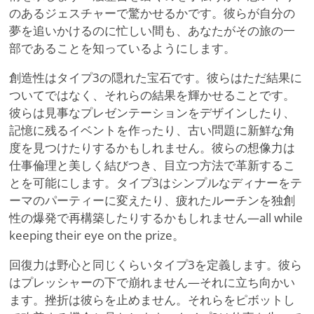
のあるジェスチャーで驚かせるかです。彼らが自分の
夢を追いかけるのに忙しい間も、あなたがその旅の一
部であることを知っているようにします。
創造性はタイプ3の隠れた宝石です。彼らはただ結果に
ついてではなく、それらの結果を輝かせることです。
彼らは見事なプレゼンテーションをデザインしたり、
記憶に残るイベントを作ったり、古い問題に新鮮な角
度を見つけたりするかもしれません。彼らの想像力は
仕事倫理と美しく結びつき、目立つ方法で革新するこ
とを可能にします。タイプ3はシンプルなディナーをテ
ーマのパーティーに変えたり、疲れたルーチンを独創
性の爆発で再構築したりするかもしれません—all while
keeping their eye on the prize。
回復力は野心と同じくらいタイプ3を定義します。彼ら
はプレッシャーの下で崩れません—それに立ち向かい
ます。挫折は彼らを止めません。それらをピボットし