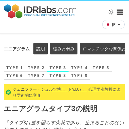
JP
エニアグラム
説明
強みと弱み
ロマンチックな関係と
TYPE 1
TYPE 2
TYPE 3
TYPE 4
TYPE 5
TYPE 6
TYPE 7
TYPE 8
TYPE 9
ジェニファー・
シュルツ博士（Ph.D.）、
心理学准教授によ
り学術的に審査
エニアグラムタイプ3の説明
「タイプ3は道を照らす火花であり、止まることのない