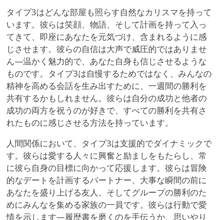
タイプ3はどんな部屋も照らす自然なカリスマを持って
います。彼らは笑顔、物語、そして計画を持って入っ
てきて、即座にあなたを元気づけ、含まれるように感
じさせます。彼らの自信は大声で威圧的ではありませ
ん—温かく魅力的で、あなた自身も信じさせるような
ものです。タイプ3は自慢するためではなく、みんなの
精神を高める会話を生み出すために、一週間の勝利を
共有するかもしれません。彼らは自分の成功と他者の
成功の両方を祝うのが好きで、すべての勝利を共有さ
れたものに感じさせる方法を持っています。
人間関係において、タイプ3は支援的でダイナミックで
す。彼らは愛する人々に興奮と励ましをもたらし、常
に彼ら自身の目標に向かって応援します。彼らは冒険
的なデートを計画するパートナー、大事な瞬間の前に
あなたを盛り上げる友人、そしてグループの勝利のた
めにみんなを集める家族の一員です。彼らは行動で愛
情を示します—履歴書を磨くのを手伝うか、思いやり