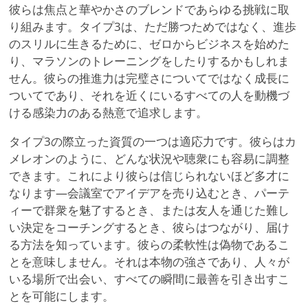
彼らは焦点と華やかさのブレンドであらゆる挑戦に取
り組みます。タイプ3は、ただ勝つためではなく、進歩
のスリルに生きるために、ゼロからビジネスを始めた
り、マラソンのトレーニングをしたりするかもしれま
せん。彼らの推進力は完璧さについてではなく成長に
ついてであり、それを近くにいるすべての人を動機づ
ける感染力のある熱意で追求します。
タイプ3の際立った資質の一つは適応力です。彼らはカ
メレオンのように、どんな状況や聴衆にも容易に調整
できます。これにより彼らは信じられないほど多才に
なります—会議室でアイデアを売り込むとき、パーテ
ィーで群衆を魅了するとき、または友人を通じた難し
い決定をコーチングするとき、彼らはつながり、届け
る方法を知っています。彼らの柔軟性は偽物であるこ
とを意味しません。それは本物の強さであり、人々が
いる場所で出会い、すべての瞬間に最善を引き出すこ
とを可能にします。