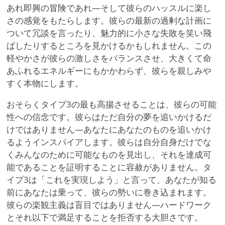
あれ即興の冒険であれ—そして彼らのハッスルに楽し
さの感覚をもたらします。彼らの最新の過剰な計画に
ついて冗談を言ったり、魅力的に小さな失敗を笑い飛
ばしたりするところを見かけるかもしれません。この
軽やかさが彼らの激しさをバランスさせ、大きくて命
あふれるエネルギーにもかかわらず、彼らを親しみや
すく本物にします。
おそらくタイプ3の最も高揚させることは、彼らの可能
性への信念です。彼らはただ自分の夢を追いかけるだ
けではありません—あなたにあなたのものを追いかけ
るようインスパイアします。彼らは自分自身だけでな
くみんなのために可能なものを見出し、それを達成可
能であることを証明することに容赦がありません。タ
イプ3は「これを実現しよう」と言って、あなたが知る
前にあなたは乗って、彼らの勢いに巻き込まれます。
彼らの楽観主義は盲目ではありません—ハードワーク
とそれ以下で満足することを拒否する大胆さです。