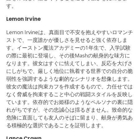
す。
Lemon Irvine
Lemon Irvineは、真面目で不安を抱えやすいロマンチ
ストで、一度誰かが優しさを見せると強く依存しま
す。イーストン魔法アカデミーの1年生で、入学試験
の際に最初に登場し、その後Mashの献身的な味方に
なります。彼女はすぐに怯えてしまい、反応を大げさ
にしがちで、厳しく地位に執着する世界での自分の脆
弱性を強調するような劇的なシナリオを想像します。
彼女の魔法は拘束カフを作成するもので、力任せでは
なく脅威を拘束すること中心の戦闘スタイルを反映し
ています。依存的でお姫様のようなペルソナの裏に隠
れがちですが、その忠誠心は揺るぎません。致命的な
危険に直面しても友人のそばに留まり、献身が勇気あ
る積極的な選択であることを証明します。
Lance Crown