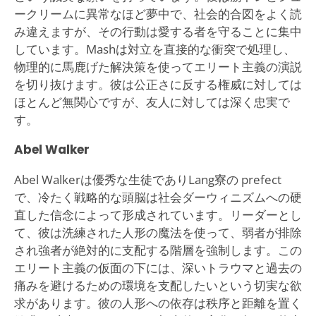
ークリームに異常なほど夢中で、社会的合図をよく読
み違えますが、その行動は愛する者を守ることに集中
しています。Mashは対立を直接的な衝突で処理し、
物理的に馬鹿げた解決策を使ってエリート主義の演説
を切り抜けます。彼は公正さに反する権威に対しては
ほとんど無関心ですが、友人に対しては深く忠実で
す。
Abel Walker
Abel Walkerは優秀な生徒でありLang寮の prefect
で、冷たく戦略的な頭脳は社会ダーウィニズムへの硬
直した信念によって形成されています。リーダーとし
て、彼は洗練された人形の魔法を使って、弱者が排除
され強者が絶対的に支配する階層を強制します。この
エリート主義の仮面の下には、深いトラウマと過去の
痛みを避けるための環境を支配したいという切実な欲
求があります。彼の人形への依存は秩序と距離を置く