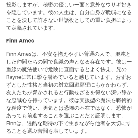
投影しますが、秘密の優しい一面と意外なウサギ好き
を隠しています。彼の人生は、自分自身が脆弱になる
ことを決して許さない世話役としての重い負担によっ
て定義されています。
Finn Ames
Finn Amesは、不安を抱えやすい普通の人で、混沌と
した仲間たちの間で良識の声となる存在です。彼は一
重線の魔法使いで危険に直面するとよく怯え、兄の
Rayneに常に影を潜めていると感じています。おずお
ずとした性格と当初の対立回避願望にもかかわらず、
友人たちが脅かされると行動せざるを得ない深い静か
な忠誠心を持っています。彼は支援型の魔法を戦術的
な精度で使い、勇気とは恐怖の不在ではなく、恐怖が
あっても前進することを選ぶことだと証明します。
Finnは、過酷な期待の下で生きながら他者を大切にす
ることを選ぶ苦闘を表しています。