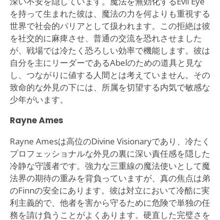
深い不安を隠しています。魔法を無効化するEvil Eye
を持って生まれた彼は、魔法の力を何よりも重視する
世界で社会的パリアとして扱われます。この拒絶は彼
を社交的に麻痺させ、普通の交流を恐れさせました
が、戦場では冷たく恐ろしい効率で機能します。彼は
自分を主にリーダーであるAbelのための道具と見な
し、つながりに値する人間とは考えていません。その
致命的な外見の下には、所属を切望する内気で敏感な
少年がいます。
Rayne Ames
Rayne Amesは高位のDivine Visionaryであり、冷たく
プロフェッショナルな外見の裏に深い責任感を隠した
冷静な守護者です。強力な三重線の魔法使いとして魔
法界の期待の重みを背負っていますが、真の焦点は弟
のFinnの安全にあります。彼は対立において冷酷に実
利主義的で、他者を害から守るために危険で単独の任
務を請け負うことがよくあります。硬直した完璧さを