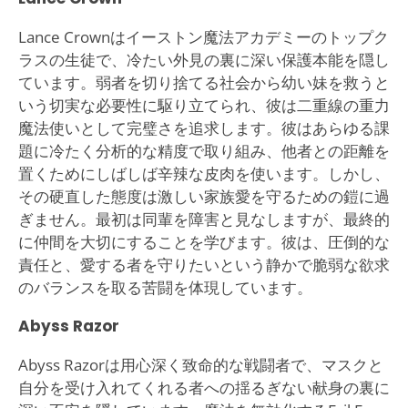
Lance Crownはイーストン魔法アカデミーのトップク
ラスの生徒で、冷たい外見の裏に深い保護本能を隠し
ています。弱者を切り捨てる社会から幼い妹を救うと
いう切実な必要性に駆り立てられ、彼は二重線の重力
魔法使いとして完璧さを追求します。彼はあらゆる課
題に冷たく分析的な精度で取り組み、他者との距離を
置くためにしばしば辛辣な皮肉を使います。しかし、
その硬直した態度は激しい家族愛を守るための鎧に過
ぎません。最初は同輩を障害と見なしますが、最終的
に仲間を大切にすることを学びます。彼は、圧倒的な
責任と、愛する者を守りたいという静かで脆弱な欲求
のバランスを取る苦闘を体現しています。
Abyss Razor
Abyss Razorは用心深く致命的な戦闘者で、マスクと
自分を受け入れてくれる者への揺るぎない献身の裏に