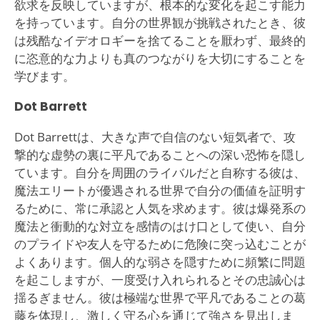
欲求を反映していますが、根本的な変化を起こす能力
を持っています。自分の世界観が挑戦されたとき、彼
は残酷なイデオロギーを捨てることを厭わず、最終的
に恣意的な力よりも真のつながりを大切にすることを
学びます。
Dot Barrett
Dot Barrettは、大きな声で自信のない短気者で、攻
撃的な虚勢の裏に平凡であることへの深い恐怖を隠し
ています。自分を周囲のライバルだと自称する彼は、
魔法エリートが優遇される世界で自分の価値を証明す
るために、常に承認と人気を求めます。彼は爆発系の
魔法と衝動的な対立を感情のはけ口として使い、自分
のプライドや友人を守るために危険に突っ込むことが
よくあります。個人的な弱さを隠すために頻繁に問題
を起こしますが、一度受け入れられるとその忠誠心は
揺るぎません。彼は極端な世界で平凡であることの葛
藤を体現し、激しく守る心を通じて強さを見出しま