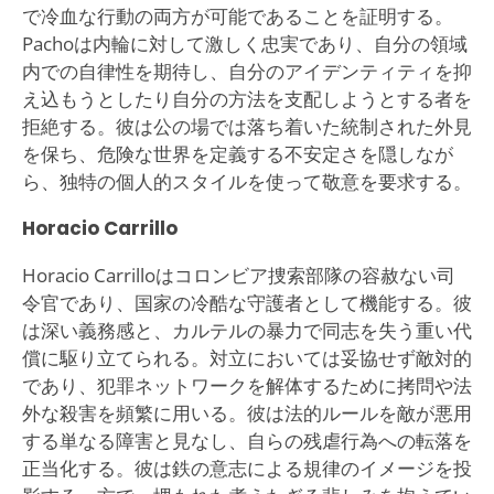
で冷血な行動の両方が可能であることを証明する。
Pachoは内輪に対して激しく忠実であり、自分の領域
内での自律性を期待し、自分のアイデンティティを抑
え込もうとしたり自分の方法を支配しようとする者を
拒絶する。彼は公の場では落ち着いた統制された外見
を保ち、危険な世界を定義する不安定さを隠しなが
ら、独特の個人的スタイルを使って敬意を要求する。
Horacio Carrillo
Horacio Carrilloはコロンビア捜索部隊の容赦ない司
令官であり、国家の冷酷な守護者として機能する。彼
は深い義務感と、カルテルの暴力で同志を失う重い代
償に駆り立てられる。対立においては妥協せず敵対的
であり、犯罪ネットワークを解体するために拷問や法
外な殺害を頻繁に用いる。彼は法的ルールを敵が悪用
する単なる障害と見なし、自らの残虐行為への転落を
正当化する。彼は鉄の意志による規律のイメージを投