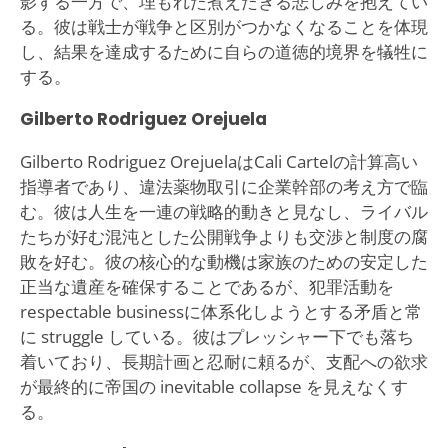
影する一方で、埋もれた煮えたぎる悲しみを抱えてい
る。彼は戦士が戦争と区別がつかなくなることを体現
し、結果を達成するために自らの道徳的境界を犠牲に
する。
Gilberto Rodriguez Orejuela
Gilberto Rodriguez OrejuelaはCali Cartelの計算高い
指導者であり、違法薬物取引に企業幹部の考え方で臨
む。彼は人生を一連の戦略的動きと見なし、ライバル
たちが好む混沌とした公開戦争よりも交渉と制度の腐
敗を好む。彼の核心的な動機は家族のための安定した
正当な遺産を確保することであるが、犯罪活動を
respectable businessに体系化しようとする矛盾と常
に struggle している。彼はプレッシャー下でも落ち
着いており、長期計画と忍耐に頼るが、支配への欲求
が最終的に帝国の inevitable collapse を見えなくす
る。