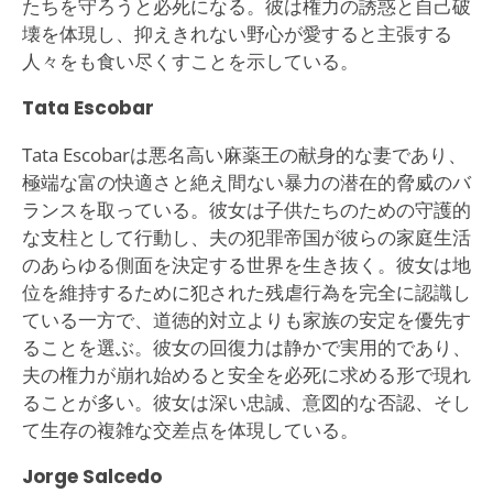
たちを守ろうと必死になる。彼は権力の誘惑と自己破
壊を体現し、抑えきれない野心が愛すると主張する
人々をも食い尽くすことを示している。
Tata Escobar
Tata Escobarは悪名高い麻薬王の献身的な妻であり、
極端な富の快適さと絶え間ない暴力の潜在的脅威のバ
ランスを取っている。彼女は子供たちのための守護的
な支柱として行動し、夫の犯罪帝国が彼らの家庭生活
のあらゆる側面を決定する世界を生き抜く。彼女は地
位を維持するために犯された残虐行為を完全に認識し
ている一方で、道徳的対立よりも家族の安定を優先す
ることを選ぶ。彼女の回復力は静かで実用的であり、
夫の権力が崩れ始めると安全を必死に求める形で現れ
ることが多い。彼女は深い忠誠、意図的な否認、そし
て生存の複雑な交差点を体現している。
Jorge Salcedo