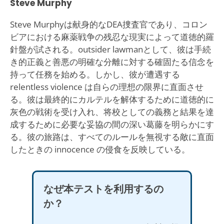
Steve Murphy
Steve Murphyは献身的なDEA捜査官であり、コロン
ビアにおける麻薬戦争の残忍な現実によって道徳的羅
針盤が試される。outsider lawmanとして、彼は手続
き的正義と善悪の明確な分離に対する確固たる信念を
持って任務を始める。しかし、彼が遭遇する
relentless violence は自らの理想の限界に直面させ
る。彼は最終的にカルテルを解体するために道徳的に
灰色の戦術を受け入れ、将校としての義務と結果を達
成するために必要な妥協の間の深い葛藤を明らかにす
る。彼の旅路は、すべてのルールを無視する敵に直面
したときの innocence の侵食を反映している。
なぜ本テストを利用するの
か？