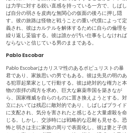
は力学に対する鋭い直感を持っている一方で、しばし
ば自分の弱さを皮肉な無関心の仮面の後ろに押し隠
す。彼の旅路は怪物と戦うことの重い代償によって定
義され、彼はカルテルを解体するために自らの倫理を
繰り返し妥協する。彼は誰かが汚い仕事をしなければ
ならないと信じている男のままである。
Pablo Escobar
Pablo Escobarはカリスマ性のあるポピュリストの暴
君であり、家族思いの男でもある。彼は先見の明のあ
る犯罪起業家として行動する。彼は絶対的な権力と本
物の崇拝の両方を求め、巨大な麻薬帝国を築きなが
ら、国家権威を自らのものに置き換えようとする。対
立においては残忍に敵対的であり、しばしばプライド
に支配され、気分を害されたと感じると大量虐殺を命
じる。しかし、交渉時には戦略的な忍耐も見せる。恐
怖と弱さは主に家族の周りで表面化し、彼は妻と子供