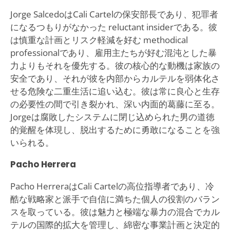
Jorge SalcedoはCali Cartelの保安部長であり、犯罪者
になるつもりがなかった reluctant insiderである。彼
は慎重な計画とリスク軽減を好む methodical
professionalであり、雇用主たちが好む混沌とした暴
力よりもそれを優先する。彼の核心的な動機は家族の
安全であり、それが彼を内部からカルテルを弱体化さ
せる危険な二重生活に追い込む。彼は常に良心と生存
の必要性の間で引き裂かれ、深い内面的葛藤に至る。
Jorgeは腐敗したシステムに閉じ込められた男の道徳
的覚醒を体現し、脱出するために勇敢になることを強
いられる。
Pacho Herrera
Pacho HerreraはCali Cartelの高位指導者であり、冷
酷な戦略家と派手で自信に満ちた個人の役割のバラン
スを取っている。彼は魅力と極端な暴力の混合でカル
テルの国際的拡大を管理し、綿密な事業計画と決定的