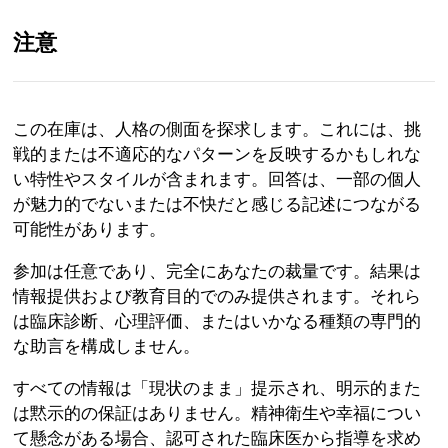
注意
JP
この在庫は、人格の側面を探求します。これには、挑
戦的または不適応的なパターンを反映するかもしれな
ジェニファー・
シュルツ博士（Ph.D.）、
心理学准教授に
より学術的に審査
い特性やスタイルが含まれます。回答は、一部の個人
が魅力的でないまたは不快だと感じる記述につながる
メンタルヘルス
心理学
可能性があります。
Personality Style Inventory
参加は任意であり、完全にあなたの裁量です。結果は
情報提供および教育目的でのみ提供されます。それら
Test
は臨床診断、心理評価、またはいかなる種類の専門的
な助言を構成しません。
この評価は
パーソナリティスタイル
を探求します。
他者との考え方、感じ方、関係の仕方の繰り返しの
すべての情報は「現状のまま」提示され、明示的また
Patterns に焦点を当てます。Theodore Millon や
は黙示的の保証はありません。精神衛生や幸福につい
Frederick L. Coolidge のような研究者の仕事に基づ
て懸念がある場合、認可された臨床医から指導を求め