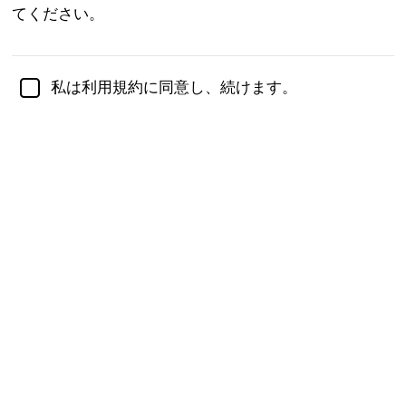
き、臨床的なアイデアを直接的なフィードバックに翻
てください。
訳します。抽象的な質問をする代わりに、不快なほど
正確に感じるかもしれない記述に直面するよう誘いま
す。目標はあなたにラベルを貼ることではなく、行動
私は利用規約に同意し、続けます。
を形作る、特にストレス下の基底スタイルを明らかに
することです。
質問
1
(70問中)
私は人々を怒らせたり苛立たせたりする傾向があり、
その後それについてひどく感じたり屈辱を感じたりし
ます。
続ける