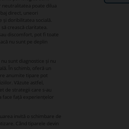
r neutralitatea poate dilua
baj direct, uneori
și doribilitatea socială.
 să crească claritatea.
sau discomfort, pot fi toate
dacă nu sunt pe deplin
i nu sunt diagnostice și nu
ală. În schimb, oferă un
are anumite tipare pot
iilor. Văzute astfel,
et de strategii care s-au
a face față experiențelor
aluarea invită o schimbare de
tizare. Când tiparele devin