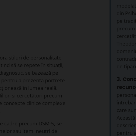
modelate
din Psih
pe tradiț
precum 
cercetăt
Theodor
domeniu
ra stiluri de personalitate
contradi
tind să se repete în situații,
de tipar
 diagnostic, se bazează pe
3. Con
ții pentru a prezenta portrete
recuno
cționează în lumea reală.
personal
llon și cercetători precum
întrebăr
ce concepte clinice complexe
care sun
.
Această 
e de cadre precum DSM-5, se
descrieri
melor sau itemi neutri de
pentru a