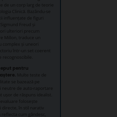
 de un corp larg de teorie
ologia Clinică. Bazându-se
ii influențate de figuri
Sigmund Freud și
ori ulteriori precum
e Millon, traduce un
 complex și uneori
ctoriu într-un set coerent
e recognoscibile.
ceput pentru
aștere.
Multe teste de
itate se bazează pe
i neutre de auto-raportare
t ușor de răspuns idealist.
evaluare folosește
 directe, în stil narativ
 reflecta cum gândesc,