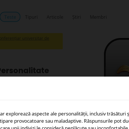
Teste
Tipuri
Articole
Știri
Membri
onferențiar universitar de
 Personalitate
litate
, concentrându-se pe
și te raportezi la alții.
eodore Millon și Frederick
ct. În loc să pună întrebări
r explorează aspecte ale personalității, inclusiv trăsături și
pot părea inconfortabil
 tipare provocatoare sau maladaptive. Răspunsurile pot du
ezvăluie stilurile subiacente
 care unii indivizi le consideră neplăcute sau inconfortabile
sub stres.