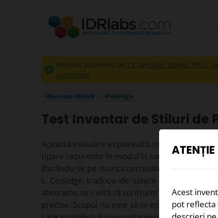
Revizuit academic de
Dr. Jennifer Schulz, Ph.D.,
c
psihologie
Sănătate Mintală
Psihologie
Test Inventar de Stiluri de
Această evaluare explorează
stiluri de persona
ATENȚIE
tipare recurente în modul în care gândești, simți 
Bazându-se pe munca cercetătorilor precum Th
L. Coolidge, traduce idei clinice în feedback dire
Acest inventa
abstracte, te invită să confrunți descrieri care 
pot reflecta
precise. Scopul nu este să te eticheteze, ci să d
descrieri pe
care modelează comportamentul tău, mai ales 