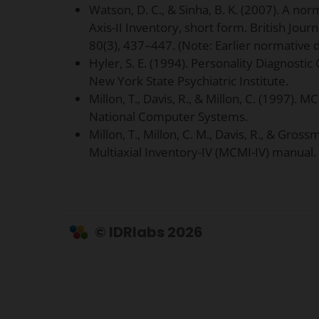
Watson, D. C., & Sinha, B. K. (2007). A no
Axis-II Inventory, short form. British Jour
80(3), 437–447. (Note: Earlier normative d
Hyler, S. E. (1994). Personality Diagnosti
New York State Psychiatric Institute.
Millon, T., Davis, R., & Millon, C. (1997). M
National Computer Systems.
Millon, T., Millon, C. M., Davis, R., & Grossm
Multiaxial Inventory-IV (MCMI-IV) manual
© IDRlabs 2026