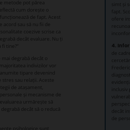
este metode pot părea
simt și
reflectă cum dorește o
fapt. Sco
funcționează de fapt. Acest
ofere ins
 de acord sau să nu fii de
recunoaș
rsonalitate coezive scrise ca
inconfor
egrabă decât evaluare. Nu ți
4. Info
fi tine?”
de cadre
țe mai degrabă decât o
cercetăr
majoritatea indivizilor vor
Frederic
u anumite tipare devenind
diagnost
stres sau relații. Aceste
evidenți
ategii de atașament,
inclusiv
erpersonale și mecanisme de
vulnerabi
, evaluarea urmărește să
perspect
i degrabă decât să o reducă
decât in
de perso
mente psihologice sunt