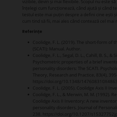
vizibile, devin și mai flexibile. Scopul nu este să 
înțelegi cum funcționează, când ajută și când te 
testul este mai puțin despre a defini cine ești 
cum tind să fii, mai ales când contează cel mai 
Referințe
Coolidge, F. L. (2019). The short-form of t
(SCATI): Manual. Author.
Coolidge, F. L., Segal, D. L., Cahill, B. S., &
Psychometric properties of a brief invent
personality disorders: The SCATI. Psycho
Theory, Research and Practice, 83(4), 39
https://doi.org/10.1348/147608310X486
Coolidge, F. L. (2005). Coolidge Axis II In
Coolidge, F. L., & Merwin, M. M. (1992). Rel
Coolidge Axis II Inventory: A new invento
personality disorders. Journal of Persona
238. https://doi.org/10.1207/s15327752