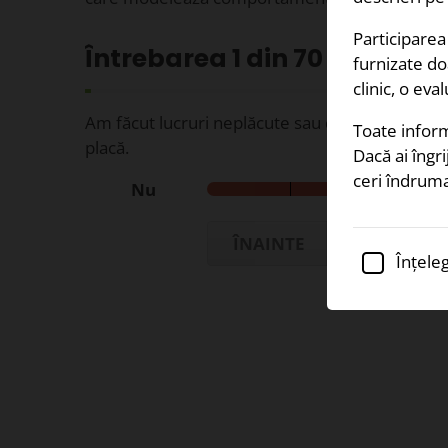
Participarea
Întrebarea
1
din 70
furnizate do
clinic, o eva
Am făcut lucruri neplăcute sau degradante pen
Toate inform
placă.
Dacă ai îngr
ceri îndruma
Nu
ÎNAINTE
Înțeleg