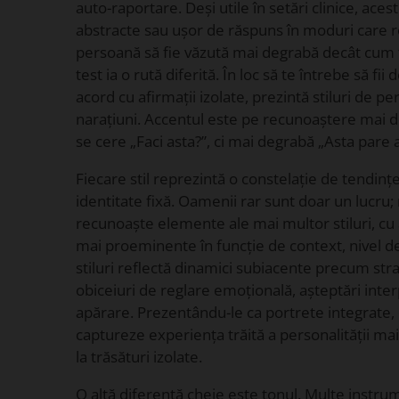
auto-raportare. Deși utile în setări clinice, ac
abstracte sau ușor de răspuns în moduri care 
persoană să fie văzută mai degrabă decât cum 
test ia o rută diferită. În loc să te întrebe să fii
acord cu afirmații izolate, prezintă stiluri de pe
narațiuni. Accentul este pe recunoaștere mai d
se cere „Faci asta?”, ci mai degrabă „Asta pare a 
Fiecare stil reprezintă o constelație de tendin
identitate fixă. Oamenii rar sunt doar un lucru; 
recunoaște elemente ale mai multor stiluri, c
mai proeminente în funcție de context, nivel de 
stiluri reflectă dinamici subiacente precum str
obiceiuri de reglare emoțională, așteptări int
apărare. Prezentându-le ca portrete integrate
captureze experiența trăită a personalității ma
la trăsături izolate.
O altă diferență cheie este tonul. Multe instru