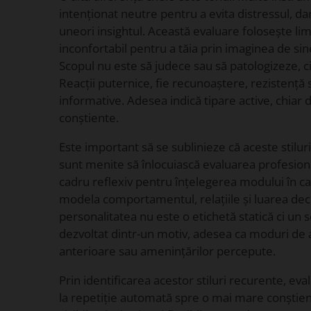
intenționat neutre pentru a evita distressul, da
uneori insightul. Această evaluare folosește lim
inconfortabil pentru a tăia prin imaginea de sine 
Scopul nu este să judece sau să patologizeze, ci
Reacții puternice, fie recunoaștere, rezistență 
informative. Adesea indică tipare active, chiar 
conștiente.
Este important să se sublinieze că aceste stilur
sunt menite să înlocuiască evaluarea profesion
cadru reflexiv pentru înțelegerea modului în c
modela comportamentul, relațiile și luarea deciz
personalitatea nu este o etichetă statică ci un s
dezvoltat dintr-un motiv, adesea ca moduri de 
anterioare sau amenințărilor percepute.
Prin identificarea acestor stiluri recurente, ev
la repetiție automată spre o mai mare conștien