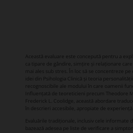
Această evaluare este concepută pentru a explo
ca tipare de gândire, simțire și relaționare care 
mai ales sub stres. În loc să se concentreze pe
idei din Psihologia Clinică și teoria personalită
recognoscibile ale modului în care oamenii fun
Influențată de teoreticieni precum Theodore Mi
Frederick L. Coolidge, această abordare tradu
în descrieri accesibile, apropiate de experiență
Evaluările tradiționale, inclusiv cele informat
bazează adesea pe liste de verificare a simpto