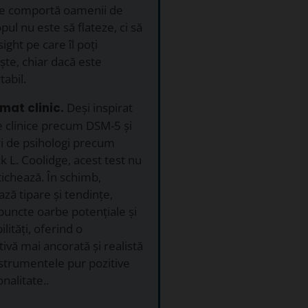
 se comportă oamenii de
pul nu este să flateze, ci să
ight pe care îl poți
te, chiar dacă este
tabil.
rmat clinic.
Deși inspirat
 clinice precum DSM-5 și
i de psihologi precum
k L. Coolidge, acest test nu
ichează. În schimb,
ază tipare și tendințe,
 puncte oarbe potențiale și
lități, oferind o
ivă mai ancorată și realistă
strumentele pur pozitive
nalitate..