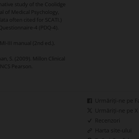
rmative study of the Coolidge
nal of Medical Psychology,
ata often cited for SCATI.)
c Questionnaire-4 (PDQ-4).
CMI-III manual (2nd ed.).
an, S. (2009). Millon Clinical
. NCS Pearson.
Urmăriți-ne pe 
Urmăriți-ne pe X
Recenzori
Harta site-ului