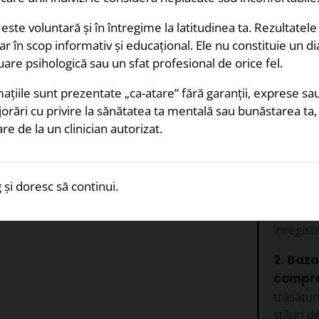
 este voluntară și în întregime la latitudinea ta. Rezultatele
ar în scop informativ și educațional. Ele nu constituie un d
luare psihologică sau un sfat profesional de orice fel.
tru a face oamenii să-mi
ațiile sunt prezentate „ca-atare” fără garanții, exprese sau
De ce 
ijorări cu privire la sănătatea ta mentală sau bunăstarea ta
re de la un clinician autorizat.
Da
1. Gratu
disponib
explorare
 și doresc să continui.
de perso
dimensiu
înregist
2. Baza
compre
trăsătur
stiluri 