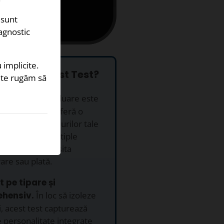
 sunt
iagnostic
 implicite.
să alegi Acest Test?
, te rugăm să
it.
Această evaluare este
ilă fără cost și oferă o
 detaliată a stilurilor tale
nalitate pe multiple
ni, fără a necesita
rare sau plată.
t pe tipare și
hensiv.
În loc să izoleze
i, acest test capturează
de personalitate integrate