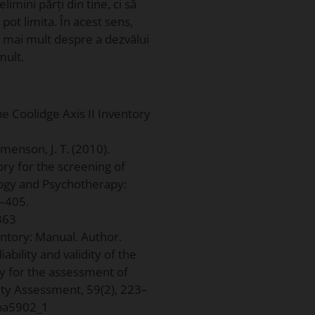
elimini părți din tine, ci să
pot limita. În acest sens,
și mai mult despre a dezvălui
mult.
he Coolidge Axis II Inventory
 Simenson, J. T. (2010).
ory for the screening of
logy and Psychotherapy:
5–405.
363
ventory: Manual. Author.
iability and validity of the
ry for the assessment of
lity Assessment, 59(2), 223–
jpa5902_1