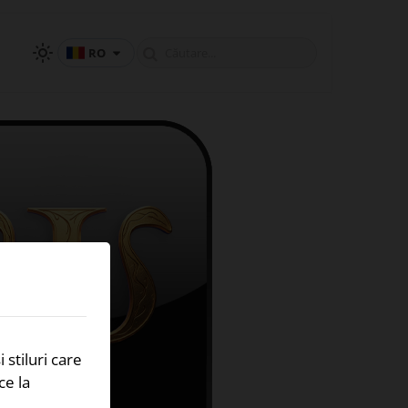
RO
 stiluri care
ce la
.