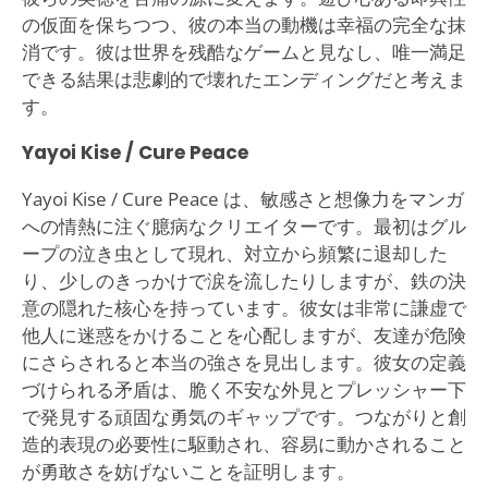
の仮面を保ちつつ、彼の本当の動機は幸福の完全な抹
消です。彼は世界を残酷なゲームと見なし、唯一満足
できる結果は悲劇的で壊れたエンディングだと考えま
す。
Yayoi Kise / Cure Peace
Yayoi Kise / Cure Peace は、敏感さと想像力をマンガ
への情熱に注ぐ臆病なクリエイターです。最初はグル
ープの泣き虫として現れ、対立から頻繁に退却した
り、少しのきっかけで涙を流したりしますが、鉄の決
意の隠れた核心を持っています。彼女は非常に謙虚で
他人に迷惑をかけることを心配しますが、友達が危険
にさらされると本当の強さを見出します。彼女の定義
づけられる矛盾は、脆く不安な外見とプレッシャー下
で発見する頑固な勇気のギャップです。つながりと創
造的表現の必要性に駆動され、容易に動かされること
が勇敢さを妨げないことを証明します。