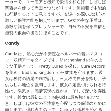
ーカーで、ユーモアと機知で緊張を和らげ、しばしば
関西弁を使って周囲とつながります。無頓着で本能的
に行動するように見えますが、友達への深い忠誠心と
激しい保護本能を抱えています。彼女の主な矛盾は、
勇敢な顔を保つプレッシャーで、自分の不安を自信と
虚勢の仮面の後ろに隠すことです。
Candy
Candy は、熱心だが不安定なヘルパーの若いマスコ
ット妖精アーキタイプです。Marchenland の羊のよ
うな子供として、Pretty Cures を探し、Cure Decors
を集め、Bad End Kingdom から故郷を守ります。彼
女は独特の語尾の癖で話し、三人称で自分を指し、子
供らしい地位を強調します。彼女の定義づけられる特
性は、陽気さ、感情表現の豊かさ、そして深い依存性
です。彼女は最初に会う Miyuki に最も強く結びつ
き、しばしば彼女の不注意を心配しつつ保護のために
頼ります。弾む表面の下で、Candy は孤独を恐れる