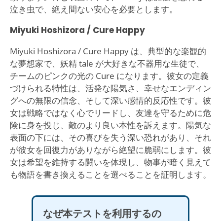
泣き虫で、絶え間ない安心を必要とします。
Miyuki Hoshizora / Cure Happy
Miyuki Hoshizora / Cure Happy は、典型的な楽観的
な夢想家で、妖精 tale が大好きな不器用な生徒で、
チームのピンクの光の Cure になります。彼女の定義
づけられる特性は、活発な陽気さ、幸せなエンディン
グへの無限の信念、そして深い感情的反応性です。彼
女は戦略ではなく心でリードし、友達を守るために危
険に身を投じ、敵のより良い本性を訴えます。陽気な
表面の下には、その喜びを失う深い恐れがあり、それ
が彼女を回復力がありながら絶望に脆弱にします。彼
女は希望を維持する闘いを体現し、物事が暗く見えて
も物語を書き換えることを選べることを証明します。
なぜ本テストを利用するの