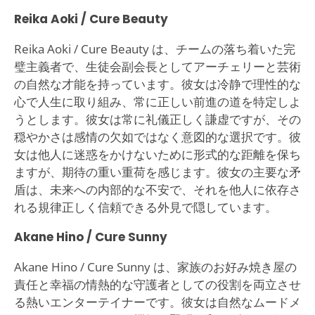
Reika Aoki / Cure Beauty
Reika Aoki / Cure Beauty は、チームの落ち着いた完
璧主義者で、生徒会副会長としてアーチェリーと芸術
の自然な才能を持っています。彼女は冷静で理性的な
心で人生に取り組み、常に正しい前進の道を特定しよ
うとします。彼女は常に礼儀正しく謙虚ですが、その
穏やかさは感情の欠如ではなく意図的な選択です。彼
女は他人に迷惑をかけないために形式的な距離を保ち
ますが、期待の重い重荷を感じます。彼女の主要な矛
盾は、未来への内部的な不安で、それを他人に依存さ
れる規律正しく信頼できる外見で隠しています。
Akane Hino / Cure Sunny
Akane Hino / Cure Sunny は、家族のお好み焼き屋の
責任と幸福の情熱的な守護者としての役割を両立させ
る熱いエンターテイナーです。彼女は自然なムードメ