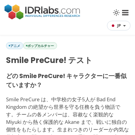
JP
アニメ
ポップカルチャー
Smile PreCure! テスト
どの Smile PreCure! キャラクターに一番似
ていますか？
Smile PreCure は、中学校の女子5人が Bad End
Kingdom の絶望から世界を守る任務を負う物語で
す。チームの各メンバーは、容赦なく楽観的な
Miyuki から熱く保護的な Akane まで、戦いに独自の
個性をもたらします。生まれつきのリーダーか内気な