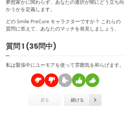
夢想家かに関わらず、あなたの選択が闇にどう立ち向
かうかを定義します。
どの Smile PreCure キャラクターですか？ これらの
質問に答えて、あなたのマッチを発見しましょう。
質問
1
(35問中)
私は緊張中にユーモアを使って雰囲気を和らげます。
戻る
続ける