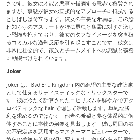
さです。彼女は才能と悪事を指摘する意志で称賛され
ますが、事態が彼女の直接的なアプローチに抵抗する
としばしば苛立ちます。彼女の主要な矛盾は、この恐
れ知らずのアスリートが特に昆虫と幽霊に対する激し
い恐怖を抱えており、彼女のタフなイメージを突き破
るコミカルな過剰反応を引き起こすことです。彼女は
非常に社交的で、家族とチームメイトへの忠誠と義務
に動機づけられています。
Joker
Joker は、Bad End Kingdom 内の絶望の主要な建築家
として仕えるサディスティックなトリックスターで
す。彼は冷たく計算されたニヒリズムを鮮やかでアク
ロバティックな flair で隠して活動します。単純な勝
利を求めるのではなく、他者の希望と夢を体系的に解
体することに本物の娯楽を見出します。彼は周囲の者
の不安定さを悪用するマスターマニピュレーターで、
彼らの美徳を苦痛の源に変えます。遊び心ある即興性