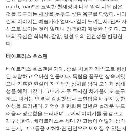
much, man!”은 코믹한 천재성과 너무 일찍 너무 많은
것을 요구하는 세상을 늦추고 싶은 욕구를 담았다. 사라
린의 이야기는 예술가가 얼마나 깊이 느끼는지, 진짜 자
신으로 보이는 것이 얼마나 강력한지 애틋한 상기다. 그
녀의 유산은 회복력, 갈망, 명성 뒤의 인간성을 반영한
다.
베아트리스 호스맨
베아트리스 호스맨은 기대, 상실, 사회적 제약으로 형성
된 복잡하고 우아한 인물이다. 독립을 꿈꾸던 상속녀였
으나 가혹한 현실이 지속적인 상처를 남겨 모성과 정체
성을 헤쳐나갔다. 그녀가 자주 투사한 차가움에도 불구
하고, 과거는 연결을 갈망했으나 표현법을 배우지 못한
여성을 드러낸다. 기억이 파편화된 말년은 놀라운 부드
러움과 명료함을 드러내며 그녀의 이야기를 공감으로
재구성한다. 베아트리스는 세대 간 고통이 어떻게 상속
되는지, 그 고통을 이해하면 연민으로 이어질 수 있는지