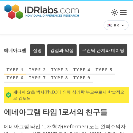
KR
에네아그램
설명
강점과 약점
로맨틱 관계와 데이팅
TYPE 1
TYPE 2
TYPE 3
TYPE 4
TYPE 5
TYPE 6
TYPE 7
TYPE 8
TYPE 9
제니퍼 슐츠 박사
(Ph.D.)에 의해 심리학 부교수로서
학술적으
로 검토됨
에네아그램 타입 1로서의 친구들
에네아그램 타입 1, 개혁가(Reformer) 또는 완벽주의자