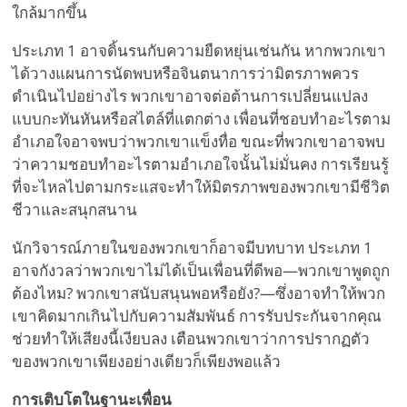
ใกล้มากขึ้น
ประเภท 1 อาจดิ้นรนกับความยืดหยุ่นเช่นกัน หากพวกเขา
ได้วางแผนการนัดพบหรือจินตนาการว่ามิตรภาพควร
ดำเนินไปอย่างไร พวกเขาอาจต่อต้านการเปลี่ยนแปลง
แบบกะทันหันหรือสไตล์ที่แตกต่าง เพื่อนที่ชอบทำอะไรตาม
อำเภอใจอาจพบว่าพวกเขาแข็งทื่อ ขณะที่พวกเขาอาจพบ
ว่าความชอบทำอะไรตามอำเภอใจนั้นไม่มั่นคง การเรียนรู้
ที่จะไหลไปตามกระแสจะทำให้มิตรภาพของพวกเขามีชีวิต
ชีวาและสนุกสนาน
นักวิจารณ์ภายในของพวกเขาก็อาจมีบทบาท ประเภท 1
อาจกังวลว่าพวกเขาไม่ได้เป็นเพื่อนที่ดีพอ—พวกเขาพูดถูก
ต้องไหม? พวกเขาสนับสนุนพอหรือยัง?—ซึ่งอาจทำให้พวก
เขาคิดมากเกินไปกับความสัมพันธ์ การรับประกันจากคุณ
ช่วยทำให้เสียงนี้เงียบลง เตือนพวกเขาว่าการปรากฏตัว
ของพวกเขาเพียงอย่างเดียวก็เพียงพอแล้ว
การเติบโตในฐานะเพื่อน