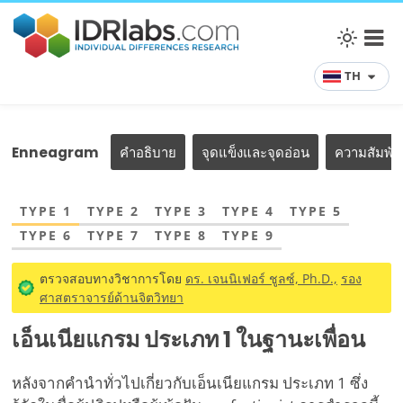
TH
Enneagram
คำอธิบาย
จุดแข็งและจุดอ่อน
ความสัมพั
TYPE 1
TYPE 2
TYPE 3
TYPE 4
TYPE 5
TYPE 6
TYPE 7
TYPE 8
TYPE 9
ตรวจสอบทางวิชาการโดย
ดร. เจนนิเฟอร์ ชูลซ์, Ph.D.,
รอง
ศาสตราจารย์ด้านจิตวิทยา
เอ็นเนียแกรม ประเภท 1 ในฐานะเพื่อน
หลังจากคำนำทั่วไปเกี่ยวกับเอ็นเนียแกรม ประเภท 1 ซึ่ง