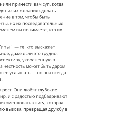
 или принести вам суп, когда
дят из их желания сделать
ение в том, чтобы быть
нты, но их последовательные
ременем вы понимаете, что их
ипы 1 — те, кто выскажет
ное, даже если это трудно.
рспективу, укорененную в
а честность может быть даром
но ее услышать — но она всегда
е.
 рост. Они любят глубокие
мир, и с радостью подбадривают
рекомендовать книгу, которая
ию вызова, превращая дружбу в