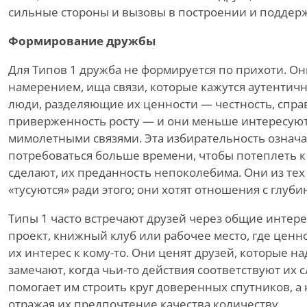
сильные стороны и вызовы в построении и поддерж
Формирование дружбы
Для Типов 1 дружба не формируется по прихоти. Они
намерением, ища связи, которые кажутся аутентич
люди, разделяющие их ценности — честность, спра
приверженность росту — и они меньше интересую
мимолетными связями. Эта избирательность означа
потребоваться больше времени, чтобы потеплеть к 
сделают, их преданность непоколебима. Они из тех
«тусуются» ради этого; они хотят отношения с глуби
Типы 1 часто встречают друзей через общие интер
проект, книжный клуб или рабочее место, где ценн
их интерес к кому-то. Они ценят друзей, которые н
замечают, когда чьи-то действия соответствуют их 
помогает им строить круг доверенных спутников, а
отражая их предпочтение качества количеству.