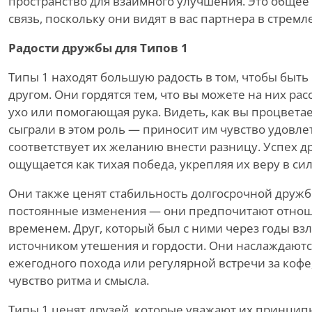
пространство для взаимного улучшения. Это общее
связь, поскольку они видят в вас партнера в стрем
Радости дружбы для Типов 1
Типы 1 находят большую радость в том, чтобы быт
другом. Они гордятся тем, что вы можете на них ра
ухо или помогающая рука. Видеть, как вы процвета
сыграли в этом роль — приносит им чувство удовле
соответствует их желанию внести разницу. Успех др
ощущается как тихая победа, укрепляя их веру в сил
Они также ценят стабильность долгосрочной дружб
постоянные изменения — они предпочитают отноше
временем. Друг, который был с ними через годы взл
источником утешения и гордости. Они наслаждаютс
ежегодного похода или регулярной встречи за кофе
чувство ритма и смысла.
Типы 1 ценят друзей, которые уважают их принципы