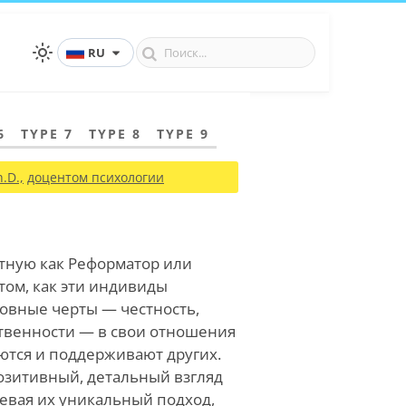
RU
6
TYPE 7
TYPE 8
TYPE 9
.D.,
доцентом психологии
стную как Реформатор или
том, как эти индивиды
новные черты — честность,
ственности — в свои отношения
ются и поддерживают других.
озитивный, детальный взгляд
тлевая их уникальный подход,