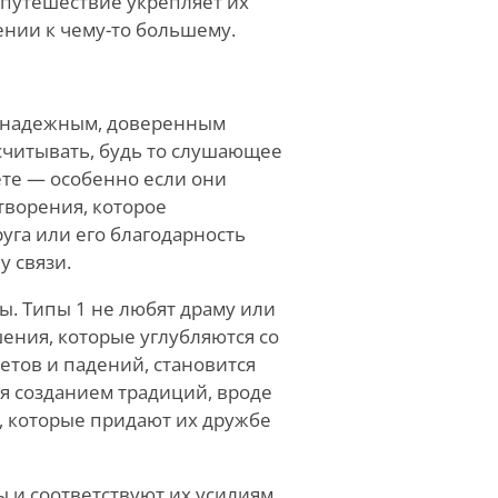
 путешествие укрепляет их
лении к чему-то большему.
ь надежным, доверенным
ссчитывать, будь то слушающее
ете — особенно если они
творения, которое
уга или его благодарность
у связи.
ы. Типы 1 не любят драму или
ния, которые углубляются со
етов и падений, становится
я созданием традиций, вроде
, которые придают их дружбе
 и соответствуют их усилиям.