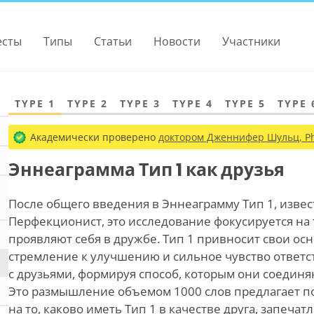
есты
Типы
Статьи
Новости
Участники
TYPE 1
TYPE 2
TYPE 3
TYPE 4
TYPE 5
TYPE 
Академически проверено
доктором Дженнифер Шульц, Ph
Эннеаграмма Тип 1 как друзья
После общего введения в Эннеаграмму Тип 1, изве
Перфекционист, это исследование фокусируется на 
проявляют себя в дружбе. Тип 1 привносит свои ос
стремление к улучшению и сильное чувство ответ
с друзьями, формируя способ, которым они соединя
Это размышление объемом 1000 слов предлагает п
на то, каково иметь Тип 1 в качестве друга, запеча