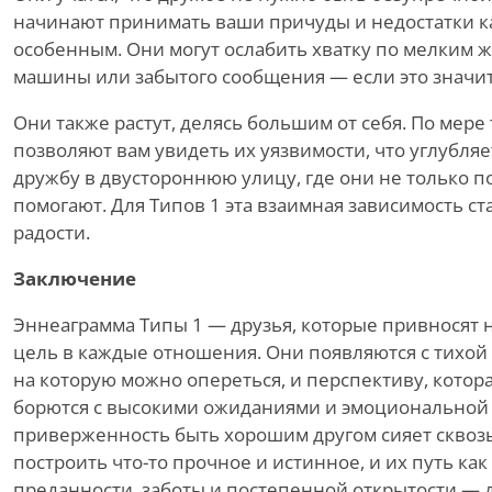
начинают принимать ваши причуды и недостатки как 
особенным. Они могут ослабить хватку по мелким 
машины или забытого сообщения — если это значит
Они также растут, делясь большим от себя. По мере 
позволяют вам увидеть их уязвимости, что углубляе
дружбу в двустороннюю улицу, где они не только по
помогают. Для Типов 1 эта взаимная зависимость с
радости.
Заключение
Эннеаграмма Типы 1 — друзья, которые привносят 
цель в каждые отношения. Они появляются с тихой 
на которую можно опереться, и перспективу, котора
борются с высокими ожиданиями и эмоциональной 
приверженность быть хорошим другом сияет сквозь
построить что-то прочное и истинное, и их путь как
преданности, заботы и постепенной открытости — да