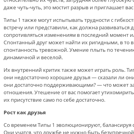
даже чуть-чуть, это мостит разрыв и приглашает вас
Типы 1 также могут испытывать трудности с гибкос
встречу или представили, как должна развиваться д
сопротивляться изменениям в последний момент и
Спонтанный друг может найти их ригидными, в то вр
спонтанность тревожной. Умение плыть по течению
динамичной и веселой.
Их внутренний критик также может играть роль. Тип
они недостаточно хорошие друзья — сказали ли о
они достаточно поддерживающими? — что может за
отношения. Утешение от вас помогает утихомирить 
их присутствие само по себе достаточно.
Рост как друзья
Со временем Типы 1 эволюционируют, балансируя с
Они учатся, что дружбе не нужно быть безупречной