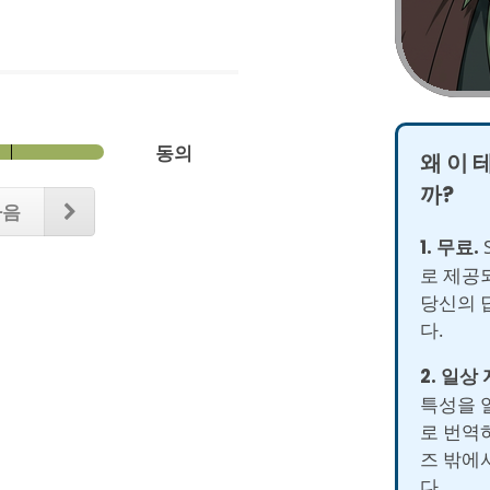
동의
왜 이 
까?
다음
1. 무료.
S
로 제공
당신의 
다.
2. 일상
특성을 
로 번역
즈 밖에
다.