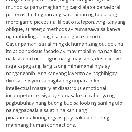
mundo sa pamamagitan ng pagkilala sa behavioral
patterns, tinitingnan ang karamihan ng tao bilang
mere game pieces na ililipat o itatapon. Ang kanyang
oblique, strategic methods ay gumagawa sa kanya
ng matinding at nag-iisa na pigura sa korte.
Gayunpaman, sa ilalim ng dehumanizing outlook na
ito at obnoxious facade ay may malalim na nag-iisa
na lalaki na tumutugon nang may labis, destructive
rage kapag ang ilang taong minamahal niya ay
nanganganib. Ang kanyang kwento ay nagbibigay-
diin sa tensyon sa pagitan ng unparalleled
intellectual mastery at disastrous emotional
incompetence. Siya ay sumasalo sa trahedya ng
pagbubuhay nang buong-buo sa loob ng sariling ulo,
na nagpapaalala sa atin na kahit ang
pinakamatalinong mga isip ay naka-anchor ng
mahinang human connections.