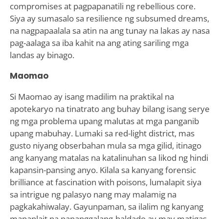
compromises at pagpapanatili ng rebellious core.
Siya ay sumasalo sa resilience ng subsumed dreams,
na nagpapaalala sa atin na ang tunay na lakas ay nasa
pag-aalaga sa iba kahit na ang ating sariling mga
landas ay binago.
Maomao
Si Maomao ay isang madilim na praktikal na
apotekaryo na tinatrato ang buhay bilang isang serye
ng mga problema upang malutas at mga panganib
upang mabuhay. Lumaki sa red-light district, mas
gusto niyang obserbahan mula sa mga gilid, itinago
ang kanyang matalas na katalinuhan sa likod ng hindi
kapansin-pansing anyo. Kilala sa kanyang forensic
brilliance at fascination with poisons, lumalapit siya
sa intrigue ng palasyo nang may malamig na
pagkakahiwalay. Gayunpaman, sa ilalim ng kanyang
mapanlait na pananggalang-baldado ay may matigas