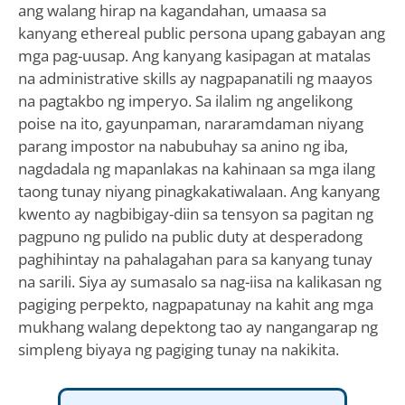
ang walang hirap na kagandahan, umaasa sa
kanyang ethereal public persona upang gabayan ang
mga pag-uusap. Ang kanyang kasipagan at matalas
na administrative skills ay nagpapanatili ng maayos
na pagtakbo ng imperyo. Sa ilalim ng angelikong
poise na ito, gayunpaman, nararamdaman niyang
parang impostor na nabubuhay sa anino ng iba,
nagdadala ng mapanlakas na kahinaan sa mga ilang
taong tunay niyang pinagkakatiwalaan. Ang kanyang
kwento ay nagbibigay-diin sa tensyon sa pagitan ng
pagpuno ng pulido na public duty at desperadong
paghihintay na pahalagahan para sa kanyang tunay
na sarili. Siya ay sumasalo sa nag-iisa na kalikasan ng
pagiging perpekto, nagpapatunay na kahit ang mga
mukhang walang depektong tao ay nangangarap ng
simpleng biyaya ng pagiging tunay na nakikita.