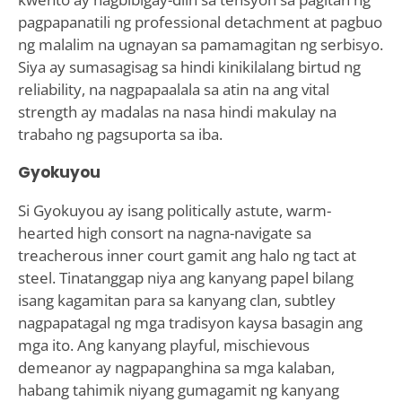
pagpapanatili ng professional detachment at pagbuo
ng malalim na ugnayan sa pamamagitan ng serbisyo.
Siya ay sumasagisag sa hindi kinikilalang birtud ng
reliability, na nagpapaalala sa atin na ang vital
strength ay madalas na nasa hindi makulay na
trabaho ng pagsuporta sa iba.
Gyokuyou
Si Gyokuyou ay isang politically astute, warm-
hearted high consort na nagna-navigate sa
treacherous inner court gamit ang halo ng tact at
steel. Tinatanggap niya ang kanyang papel bilang
isang kagamitan para sa kanyang clan, subtley
nagpapatagal ng mga tradisyon kaysa basagin ang
mga ito. Ang kanyang playful, mischievous
demeanor ay nagpapanghina sa mga kalaban,
habang tahimik niyang gumagamit ng kanyang