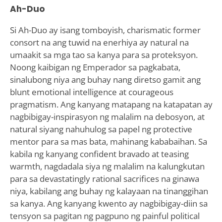
Ah-Duo
Si Ah-Duo ay isang tomboyish, charismatic former
consort na ang tuwid na enerhiya ay natural na
umaakit sa mga tao sa kanya para sa proteksyon.
Noong kaibigan ng Emperador sa pagkabata,
sinalubong niya ang buhay nang diretso gamit ang
blunt emotional intelligence at courageous
pragmatism. Ang kanyang matapang na katapatan ay
nagbibigay-inspirasyon ng malalim na debosyon, at
natural siyang nahuhulog sa papel ng protective
mentor para sa mas bata, mahinang kababaihan. Sa
kabila ng kanyang confident bravado at teasing
warmth, nagdadala siya ng malalim na kalungkutan
para sa devastatingly rational sacrifices na ginawa
niya, kabilang ang buhay ng kalayaan na tinanggihan
sa kanya. Ang kanyang kwento ay nagbibigay-diin sa
tensyon sa pagitan ng pagpuno ng painful political