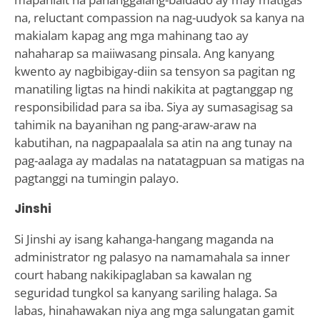
na, reluctant compassion na nag-uudyok sa kanya na
makialam kapag ang mga mahinang tao ay
nahaharap sa maiiwasang pinsala. Ang kanyang
kwento ay nagbibigay-diin sa tensyon sa pagitan ng
manatiling ligtas na hindi nakikita at pagtanggap ng
responsibilidad para sa iba. Siya ay sumasagisag sa
tahimik na bayanihan ng pang-araw-araw na
kabutihan, na nagpapaalala sa atin na ang tunay na
pag-aalaga ay madalas na natatagpuan sa matigas na
pagtanggi na tumingin palayo.
Jinshi
Si Jinshi ay isang kahanga-hangang maganda na
administrator ng palasyo na namamahala sa inner
court habang nakikipaglaban sa kawalan ng
seguridad tungkol sa kanyang sariling halaga. Sa
labas, hinahawakan niya ang mga salungatan gamit