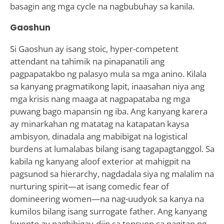
basagin ang mga cycle na nagbubuhay sa kanila.
Gaoshun
Si Gaoshun ay isang stoic, hyper-competent
attendant na tahimik na pinapanatili ang
pagpapatakbo ng palasyo mula sa mga anino. Kilala
sa kanyang pragmatikong lapit, inaasahan niya ang
mga krisis nang maaga at nagpapataba ng mga
puwang bago mapansin ng iba. Ang kanyang karera
ay minarkahan ng matatag na katapatan kaysa
ambisyon, dinadala ang mabibigat na logistical
burdens at lumalabas bilang isang tagapagtanggol. Sa
kabila ng kanyang aloof exterior at mahigpit na
pagsunod sa hierarchy, nagdadala siya ng malalim na
nurturing spirit—at isang comedic fear of
domineering women—na nag-uudyok sa kanya na
kumilos bilang isang surrogate father. Ang kanyang
kwento ay nagbibigay-diin sa tensyon sa pagitan ng