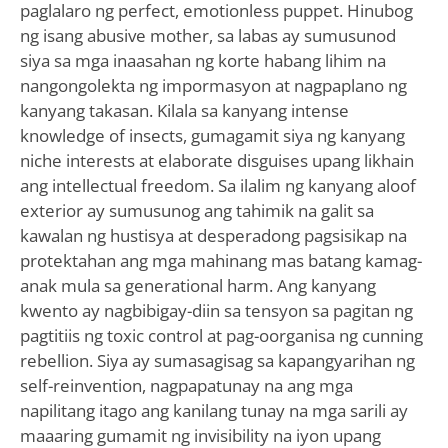
paglalaro ng perfect, emotionless puppet. Hinubog
ng isang abusive mother, sa labas ay sumusunod
siya sa mga inaasahan ng korte habang lihim na
nangongolekta ng impormasyon at nagpaplano ng
kanyang takasan. Kilala sa kanyang intense
knowledge of insects, gumagamit siya ng kanyang
niche interests at elaborate disguises upang likhain
ang intellectual freedom. Sa ilalim ng kanyang aloof
exterior ay sumusunog ang tahimik na galit sa
kawalan ng hustisya at desperadong pagsisikap na
protektahan ang mga mahinang mas batang kamag-
anak mula sa generational harm. Ang kanyang
kwento ay nagbibigay-diin sa tensyon sa pagitan ng
pagtitiis ng toxic control at pag-oorganisa ng cunning
rebellion. Siya ay sumasagisag sa kapangyarihan ng
self-reinvention, nagpapatunay na ang mga
napilitang itago ang kanilang tunay na mga sarili ay
maaaring gumamit ng invisibility na iyon upang