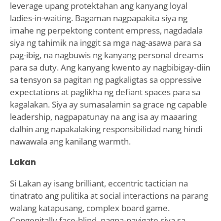
leverage upang protektahan ang kanyang loyal
ladies-in-waiting. Bagaman nagpapakita siya ng
imahe ng perpektong content empress, nagdadala
siya ng tahimik na inggit sa mga nag-asawa para sa
pag-ibig, na nagbuwis ng kanyang personal dreams
para sa duty. Ang kanyang kwento ay nagbibigay-diin
sa tensyon sa pagitan ng pagkaligtas sa oppressive
expectations at paglikha ng defiant spaces para sa
kagalakan. Siya ay sumasalamin sa grace ng capable
leadership, nagpapatunay na ang isa ay maaaring
dalhin ang napakalaking responsibilidad nang hindi
nawawala ang kanilang warmth.
Lakan
Si Lakan ay isang brilliant, eccentric tactician na
tinatrato ang pulitika at social interactions na parang
walang katapusang, complex board game.
Congenitally face-blind, nagna-navigate siya sa