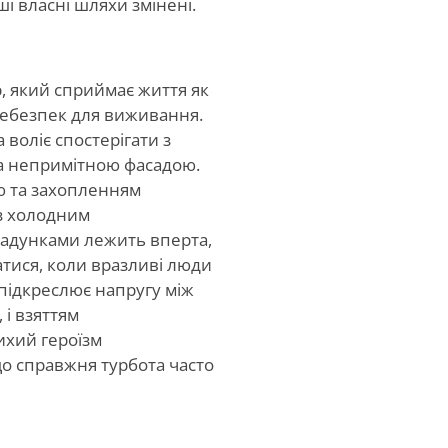
ші власні шляхи змінені.
 який сприймає життя як
небезпек для виживання.
 воліє спостерігати з
 за непримітною фасадою.
ю та захопленням
 з холодним
ладунками лежить вперта,
чатися, коли вразливі люди
 підкреслює напругу між
і взяттям
ихий героїзм
що справжня турбота часто