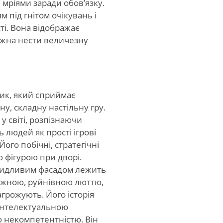
мріями заради обов’язку.
м під гнітом очікувань і
ті. Вона відображає
ожна нести величезну
ик, який сприймає
ну, складну настільну гру.
у світі, розпізнаючи
 людей як прості ігрові
Його побічні, стратегічні
 фігурою при дворі.
ридливим фасадом лежить
ажною, руйнівною люттю,
грожують. Його історія
інтелектуальною
 некомпетентністю. Він