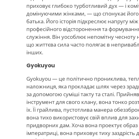
приховує глибоко турботливий дух — і ком
домінуючими жінками, — що спонукає його
батька. Його історія підкреслює напругу м
професійного відсторонення та формування
служіння. Він уособлює непомітну чесноту 
що життєва сила часто полягає в непривабл
інших.
Gyokuyou
Gyokuyou — це політично прониклива, теп
наложниця, яка прокладає шлях через зрад
за допомогою суміші такту та сталі. Прийн
інструмент для свого клану, вона тонко розт
їх. Її грайлива, пустотлива манера обеззбро
вона тихо використовує свій вплив для захи
придворних дам. Хоча вона проектує образ
імператриці, вона приховує тиху заздрість д