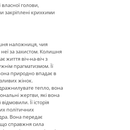
 власної голови,
ми закріплені крихкими
шня наложниця, чия
 неї за захистом. Колишня
є життя віч-на-віч з
жнім прагматизмом. Її
 вона природно впадає в
зливих жінок.
дражнилувате тепло, вона
ональні жертви, які вона
відмовили. Її історія
их політичних
дра. Вона передає
, що справжня сила