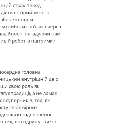
ічний страх перед
 діяти як прийомного
іж збереженням
м глибоких зв’язків через
надійності, нагадуючи нам,
ивій роботі з підтримки
лосердна головна
ницький внутрішній двір
явши свою роль як
ягує традиції, а не ламає
ює суперників, тоді як
сту своїх вірних
 ідеально задоволеної
о тих, хто одружується з