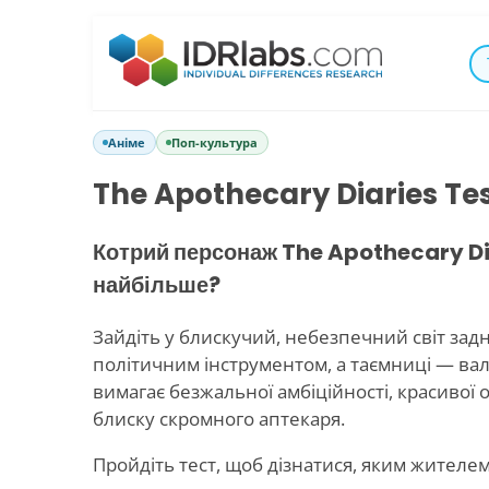
Аніме
Поп-культура
The Apothecary Diaries Te
Котрий персонаж The Apothecary Di
найбільше?
Зайдіть у блискучий, небезпечний світ задн
політичним інструментом, а таємниці — ва
вимагає безжальної амбіційності, красивої
блиску скромного аптекаря.
Пройдіть тест, щоб дізнатися, яким жителе