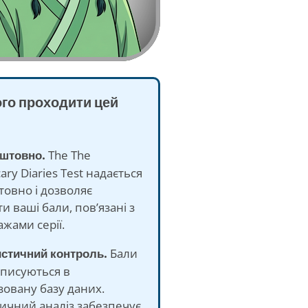
ого проходити цей
оштовно.
The The
ary Diaries Test надається
овно і дозволяє
и ваші бали, пов’язані з
жами серії.
истичний контроль.
Бали
аписуються в
зовану базу даних.
ичний аналіз забезпечує