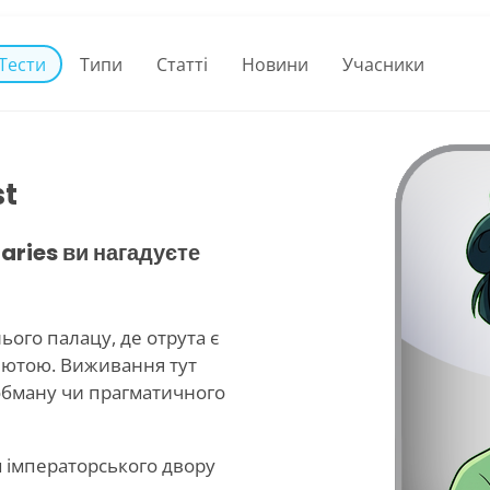
Тести
Типи
Статті
Новини
Учасники
st
aries ви нагадуєте
ього палацу, де отрута є
лютою. Виживання тут
 обману чи прагматичного
м імператорського двору