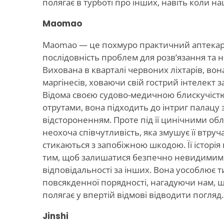
полягає в турботі про інших, навіть коли на
Maomao
Maomao — це похмуро практичний аптекар,
послідовність проблем для розв’язання та 
Вихована в кварталі червоних ліхтарів, вона
маргінесів, ховаючи свій гострий інтелект
Відома своєю судово-медичною блискучіст
отрутами, вона підходить до інтриг палацу
відстороненням. Проте під її цинічними об
неохоча співчутливість, яка змушує її втру
стикаються з запобіжною шкодою. Її історія
тим, щоб залишатися безпечно невидимим, 
відповідальності за інших. Вона уособлює т
повсякденної порядності, нагадуючи нам, 
полягає у впертій відмові відводити погляд.
Jinshi