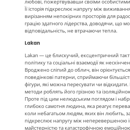
любові, пожертвувавши своїми особистими 
Її історія підкреслює напругу між виживання
вирізанням непокірних просторів для радос
грацію здатного лідерства, доводячи, що м
відповідальність, не втрачаючи тепла.
Lakan
Lakan — це блискучий, ексцентричний такт
політику та соціальні взаємодії як нескінчен
Вроджено сліпий до облич, він орієнтується 
поведінкові патерни, сприймаючи більшість
фігури, які можна пересувати чи відкидати. 
методи роблять його грізною та ізоляційною
Проте під цим нелюдським поглядом і наб
глибоко самотня людина, яка реагує перев
коли небагатьом людям, яких він любить, за
підкреслює напругу між неперевершеною 
майстерністю та катастрофічною емоційною