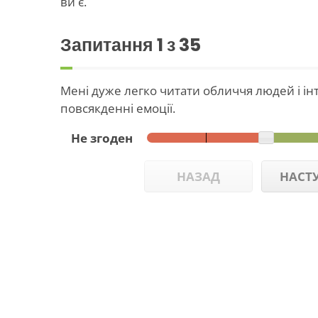
ви є.
Запитання
1
з 35
Мені дуже легко читати обличчя людей і інт
повсякденні емоції.
Не згоден
НАЗАД
НАСТ