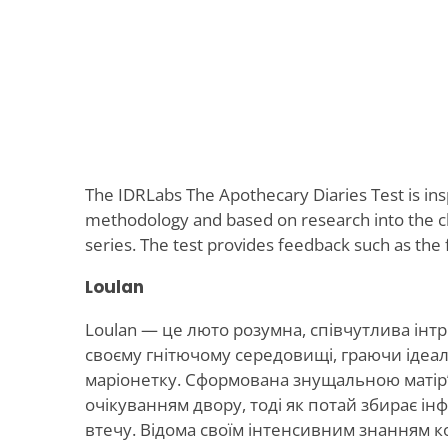
The IDRLabs The Apothecary Diaries Test is in
methodology and based on research into the c
series. The test provides feedback such as the 
Loulan
Loulan — це люто розумна, співчутлива інтр
своєму гнітючому середовищі, граючи ідеа
маріонетку. Сформована знущальною матір’ю
очікуванням двору, тоді як потай збирає і
втечу. Відома своїм інтенсивним знанням к