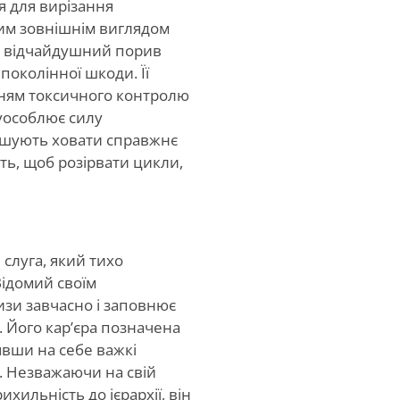
я для вирізання
ним зовнішнім виглядом
а відчайдушний порив
околінної шкоди. Її
нням токсичного контролю
уособлює силу
мушують ховати справжнє
ть, щоб розірвати цикли,
слуга, який тихо
Відомий своїм
изи завчасно і заповнює
. Його кар’єра позначена
явши на себе важкі
м. Незважаючи на свій
хильність до ієрархії, він