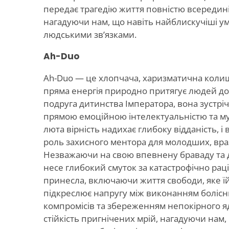
передає трагедію життя повністю всередині
нагадуючи нам, що навіть найблискучіші у
людськими зв’язками.
Ah-Duo
Ah-Duo — це хлопчача, харизматична коли
пряма енергія природно притягує людей до
подруга дитинства Імператора, вона зустріча
прямою емоційною інтелектуальністю та му
люта вірність надихає глибоку відданість, і
роль захисного ментора для молодших, вра
Незважаючи на свою впевнену браваду та 
несе глибокий смуток за катастрофічно раці
принесла, включаючи життя свободи, яке їй 
підкреслює напругу між виконанням болісн
компромісів та збереженням непокірного я
стійкість пригнічених мрій, нагадуючи нам