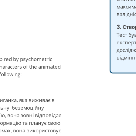
максима
валідніс
3. Ств
Тест бу
експерт
дослід
відмінн
spired by psychometric
haracters of the animated
following:
иганка, яка виживає в
льну, беземоційну
, вона зовні відповідає
нформацію та планує свою
омах, вона використовує