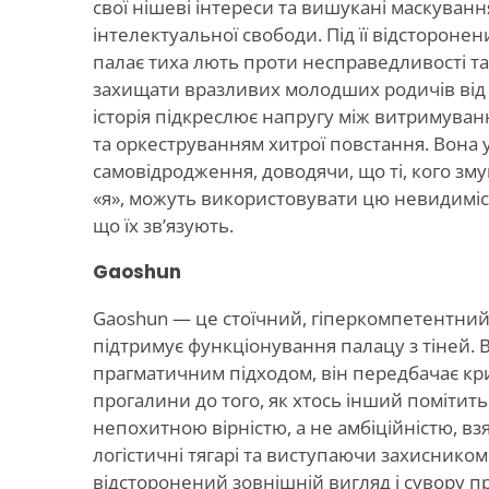
свої нішеві інтереси та вишукані маскуванн
інтелектуальної свободи. Під її відстороне
палає тиха лють проти несправедливості т
захищати вразливих молодших родичів від п
історія підкреслює напругу між витримува
та оркеструванням хитрої повстання. Вона 
самовідродження, доводячи, що ті, кого з
«я», можуть використовувати цю невидиміс
що їх зв’язують.
Gaoshun
Gaoshun — це стоїчний, гіперкомпетентний 
підтримує функціонування палацу з тіней. 
прагматичним підходом, він передбачає кр
прогалини до того, як хтось інший помітить
непохитною вірністю, а не амбіційністю, вз
логістичні тягарі та виступаючи захиснико
відсторонений зовнішній вигляд і сувору при