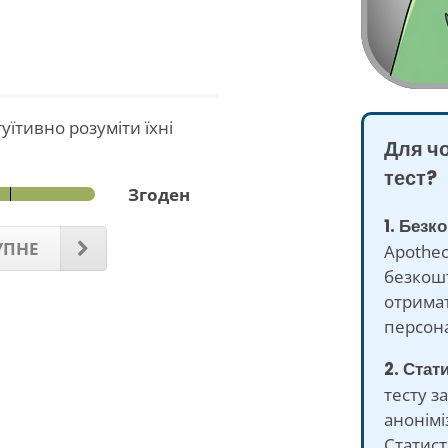
уїтивно розуміти їхні
Для ч
тест?
Згоден
1. Безк
УПНЕ
Apothec
безкошт
отримат
персона
2. Стат
тесту з
анонімі
Статист