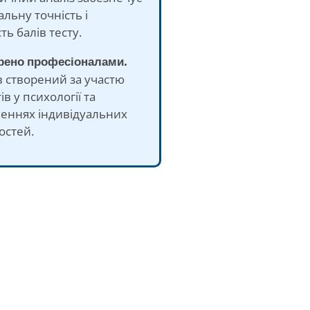
льну точність і
ть балів тесту.
орено професіоналами.
в створений за участю
ів у психології та
женнях індивідуальних
остей.