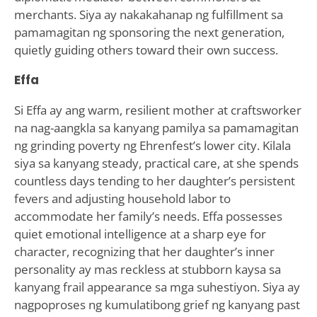
merchants. Siya ay nakakahanap ng fulfillment sa
pamamagitan ng sponsoring the next generation,
quietly guiding others toward their own success.
Effa
Si Effa ay ang warm, resilient mother at craftsworker
na nag-aangkla sa kanyang pamilya sa pamamagitan
ng grinding poverty ng Ehrenfest’s lower city. Kilala
siya sa kanyang steady, practical care, at she spends
countless days tending to her daughter’s persistent
fevers and adjusting household labor to
accommodate her family’s needs. Effa possesses
quiet emotional intelligence at a sharp eye for
character, recognizing that her daughter’s inner
personality ay mas reckless at stubborn kaysa sa
kanyang frail appearance sa mga suhestiyon. Siya ay
nagpoproses ng kumulatibong grief ng kanyang past