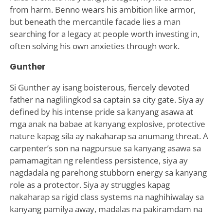
from harm. Benno wears his ambition like armor,
but beneath the mercantile facade lies a man
searching for a legacy at people worth investing in,
often solving his own anxieties through work.
Gunther
Si Gunther ay isang boisterous, fiercely devoted
father na naglilingkod sa captain sa city gate. Siya ay
defined by his intense pride sa kanyang asawa at
mga anak na babae at kanyang explosive, protective
nature kapag sila ay nakaharap sa anumang threat. A
carpenter’s son na nagpursue sa kanyang asawa sa
pamamagitan ng relentless persistence, siya ay
nagdadala ng parehong stubborn energy sa kanyang
role as a protector. Siya ay struggles kapag
nakaharap sa rigid class systems na naghihiwalay sa
kanyang pamilya away, madalas na pakiramdam na