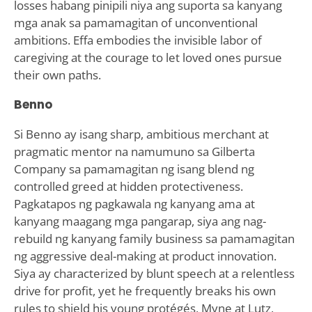
losses habang pinipili niya ang suporta sa kanyang
mga anak sa pamamagitan of unconventional
ambitions. Effa embodies the invisible labor of
caregiving at the courage to let loved ones pursue
their own paths.
Benno
Si Benno ay isang sharp, ambitious merchant at
pragmatic mentor na namumuno sa Gilberta
Company sa pamamagitan ng isang blend ng
controlled greed at hidden protectiveness.
Pagkatapos ng pagkawala ng kanyang ama at
kanyang maagang mga pangarap, siya ang nag-
rebuild ng kanyang family business sa pamamagitan
ng aggressive deal-making at product innovation.
Siya ay characterized by blunt speech at a relentless
drive for profit, yet he frequently breaks his own
rules to shield his young protégés, Myne at Lutz,