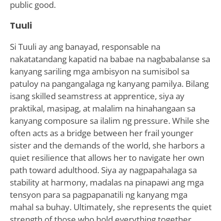
public good.
Tuuli
Si Tuuli ay ang banayad, responsable na
nakatatandang kapatid na babae na nagbabalanse sa
kanyang sariling mga ambisyon na sumisibol sa
patuloy na pangangalaga ng kanyang pamilya. Bilang
isang skilled seamstress at apprentice, siya ay
praktikal, masipag, at malalim na hinahangaan sa
kanyang composure sa ilalim ng pressure. While she
often acts as a bridge between her frail younger
sister and the demands of the world, she harbors a
quiet resilience that allows her to navigate her own
path toward adulthood. Siya ay nagpapahalaga sa
stability at harmony, madalas na pinapawi ang mga
tensyon para sa pagpapanatili ng kanyang mga
mahal sa buhay. Ultimately, she represents the quiet
strength of those who hold everything together