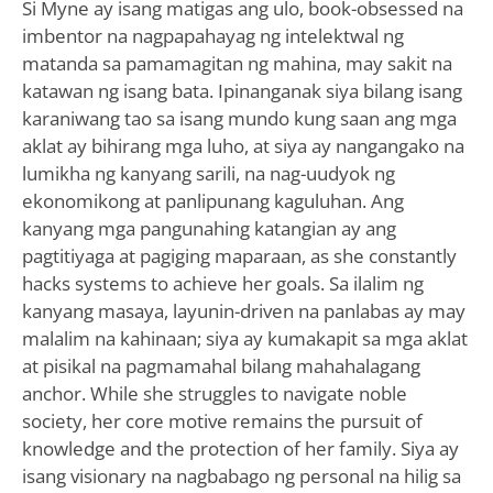
Si Myne ay isang matigas ang ulo, book-obsessed na
imbentor na nagpapahayag ng intelektwal ng
matanda sa pamamagitan ng mahina, may sakit na
katawan ng isang bata. Ipinanganak siya bilang isang
karaniwang tao sa isang mundo kung saan ang mga
aklat ay bihirang mga luho, at siya ay nangangako na
lumikha ng kanyang sarili, na nag-uudyok ng
ekonomikong at panlipunang kaguluhan. Ang
kanyang mga pangunahing katangian ay ang
pagtitiyaga at pagiging maparaan, as she constantly
hacks systems to achieve her goals. Sa ilalim ng
kanyang masaya, layunin-driven na panlabas ay may
malalim na kahinaan; siya ay kumakapit sa mga aklat
at pisikal na pagmamahal bilang mahahalagang
anchor. While she struggles to navigate noble
society, her core motive remains the pursuit of
knowledge and the protection of her family. Siya ay
isang visionary na nagbabago ng personal na hilig sa