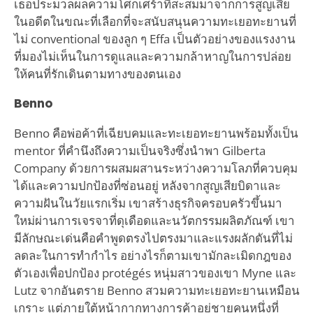
เธอประมวลผลความโศกเศร้าที่สะสมมาจากการสูญเสีย
ในอดีตในขณะที่เลือกที่จะสนับสนุนความทะเยอทะยานที่
ไม่ conventional ของลูก ๆ Effa เป็นตัวอย่างของแรงงาน
ที่มองไม่เห็นในการดูแลและความกล้าหาญในการปล่อย
ให้คนที่รักเดินตามทางของตนเอง
Benno
Benno คือพ่อค้าที่เฉียบคมและทะเยอทะยานพร้อมทั้งเป็น
mentor ที่คำนึงถึงความเป็นจริงซึ่งนำพา Gilberta
Company ด้วยการผสมผสานระหว่างความโลภที่ควบคุม
ได้และความปกป้องที่ซ่อนอยู่ หลังจากสูญเสียบิดาและ
ความฝันในวัยแรกเริ่ม เขาสร้างธุรกิจครอบครัวขึ้นมา
ใหม่ผ่านการเจรจาที่ดุเดือดและนวัตกรรมผลิตภัณฑ์ เขา
มีลักษณะเด่นคือคำพูดตรงไปตรงมาและแรงผลักดันที่ไม่
ลดละในการทำกำไร อย่างไรก็ตามเขามักละเมิดกฎของ
ตัวเองเพื่อปกป้อง protégés หนุ่มสาวของเขา Myne และ
Lutz จากอันตราย Benno สวมความทะเยอทะยานเหมือน
เกราะ แต่ภายใต้หน้ากากทางการค้าอยู่ชายคนหนึ่งที่