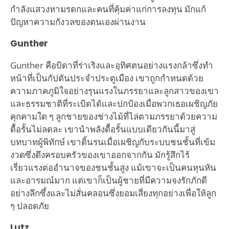
กำลังแสวงหามรดกและคนที่คุ้มค่าแก่การลงทุน มักแก้
ปัญหาความกังวลของตนเองผ่านงาน
Gunther
Gunther คือบิดาที่ร่าเริงและอุทิศตนอย่างแรงกล้าซึ่งทำ
หน้าที่เป็นกัปตันประจำประตูเมือง เขาถูกกำหนดด้วย
ความภาคภูมิใจอย่างรุนแรงในภรรยาและลูกสาวของเขา
และธรรมชาติที่ระเบิดได้และปกป้องเมื่อพวกเธอเผชิญภัย
คุกคามใด ๆ ลูกชายของช่างไม้ที่ไล่ตามภรรยาด้วยความ
ดื้อรั้นไม่ลดละ เขานำพลังดื้อรั้นแบบเดียวกันนี้มาสู่
บทบาทผู้พิทักษ์ เขาดิ้นรนเมื่อเผชิญกับระบบชนชั้นที่เข้ม
งวดซึ่งดึงครอบครัวของเขาออกจากกัน มักรู้สึกไร้
เรี่ยวแรงต่ออำนาจของชนชั้นสูง แม้เขาจะเป็นคนหุนหัน
และอารมณ์มาก แต่เขาก็เป็นผู้ชายที่มีความจงรักภักดี
อย่างลึกซึ้งและไม่สั่นคลอนซึ่งยอมเสี่ยงทุกอย่างเพื่อให้ลูก
ๆ ปลอดภัย
Lutz