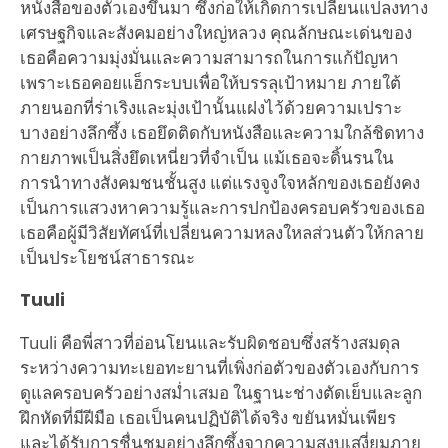
หนังสือของตัวเองขึ้นมา ซึ่งก่อให้เกิดการเปลี่ยนแปลงทาง
เศรษฐกิจและสังคมอย่างใหญ่หลวง คุณลักษณะเด่นของ
เธอคือความมุ่งมั่นและความสามารถในการแก้ปัญหา
เพราะเธอคอยแฮ็กระบบเพื่อให้บรรลุเป้าหมาย ภายใต้
ภายนอกที่ร่าเริงและมุ่งเป้านั้นแฝงไว้ด้วยความเปราะ
บางอย่างลึกซึ้ง เธอยึดติดกับหนังสือและความใกล้ชิดทาง
กายภาพเป็นสิ่งยึดเหนี่ยวที่จำเป็น แม้เธอจะดิ้นรนใน
การนำทางสังคมชนชั้นสูง แต่แรงจูงใจหลักของเธอยังคง
เป็นการแสวงหาความรู้และการปกป้องครอบครัวของเธอ
เธอคือผู้มีวิสัยทัศน์ที่เปลี่ยนความหลงใหลส่วนตัวให้กลาย
เป็นประโยชน์สาธารณะ
Tuuli
Tuuli คือพี่สาวที่อ่อนโยนและรับผิดชอบซึ่งสร้างสมดุล
ระหว่างความทะเยอทะยานที่เพิ่งก่อตัวของตัวเองกับการ
ดูแลครอบครัวอย่างสม่ำเสมอ ในฐานะช่างตัดเย็บและลูก
ฝึกหัดที่มีฝีมือ เธอเป็นคนปฏิบัติได้จริง ขยันหมั่นเพียร
และได้รับการชื่นชมอย่างลึกซึ้งจากความสงบเสงี่ยมภาย