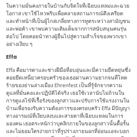
ในความมั่นคงภายในบ้านกับจิตใจที่เฉียบแหลมและฉวย
โอกาส เขาใช้ไหวพริบเพื่อคลายสถานการณ์ตึงเครียด
และทำหน้าที่เป็นผู้ไกล่เกลี่ยทางการทูตระหว่างสามัญชน
และพ่อค้า เขาพบความเติมเต็มจากการสนับสนุนคนรุ่น
ต่อไป โดยคอยนำทางผู้อื่นไปสู่ความสำเร็จของพวกเขา
อย่างเงียบ ๆ
Effa
Effa คือมารดาและช่างฝีมือที่อบอุ่นและมีความยืดหยุ่นซึ่ง
คอยยึดเหนี่ยวครอบครัวของเธอผ่านความยากจนที่โหด
ร้ายของย่านล่างเมือง Ehrenfest เป็นที่รู้จักจากความ
ดูแลที่มั่นคงและปฏิบัติได้จริง เธอใช้เวลานับไม่ถ้วนใน
การดูแลไข้ที่เรื้อรังของลูกสาวและปรับการใช้แรงงานใน
บ้านเพื่อรองรับความต้องการของครอบครัว Effa มีปัญญา
ทางอารมณ์ที่เงียบสงบและสายตาที่เฉียบแหลมในการ
มองคน เธอตระหนักว่าบุคลิกภายในของลูกสาวนั้นดื้อรั้น
และไม่ยอมใครง่ายกว่าที่รูปร่างภายนอกที่อ่อนแอจะบอก