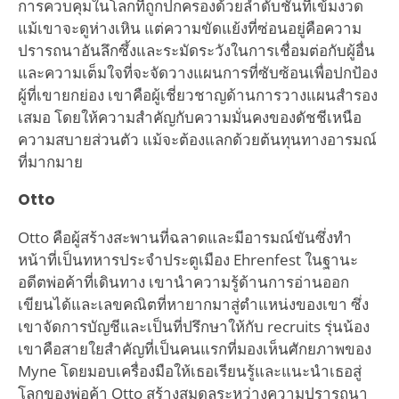
การควบคุมในโลกที่ถูกปกครองด้วยลำดับชั้นที่เข้มงวด
แม้เขาจะดูห่างเหิน แต่ความขัดแย้งที่ซ่อนอยู่คือความ
ปรารถนาอันลึกซึ้งและระมัดระวังในการเชื่อมต่อกับผู้อื่น
และความเต็มใจที่จะจัดวางแผนการที่ซับซ้อนเพื่อปกป้อง
ผู้ที่เขายกย่อง เขาคือผู้เชี่ยวชาญด้านการวางแผนสำรอง
เสมอ โดยให้ความสำคัญกับความมั่นคงของดัชชีเหนือ
ความสบายส่วนตัว แม้จะต้องแลกด้วยต้นทุนทางอารมณ์
ที่มากมาย
Otto
Otto คือผู้สร้างสะพานที่ฉลาดและมีอารมณ์ขันซึ่งทำ
หน้าที่เป็นทหารประจำประตูเมือง Ehrenfest ในฐานะ
อดีตพ่อค้าที่เดินทาง เขานำความรู้ด้านการอ่านออก
เขียนได้และเลขคณิตที่หายากมาสู่ตำแหน่งของเขา ซึ่ง
เขาจัดการบัญชีและเป็นที่ปรึกษาให้กับ recruits รุ่นน้อง
เขาคือสายใยสำคัญที่เป็นคนแรกที่มองเห็นศักยภาพของ
Myne โดยมอบเครื่องมือให้เธอเรียนรู้และแนะนำเธอสู่
โลกของพ่อค้า Otto สร้างสมดุลระหว่างความปรารถนา