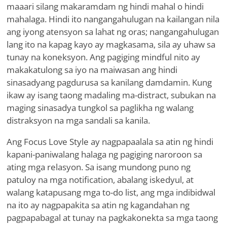
maaari silang makaramdam ng hindi mahal o hindi
mahalaga. Hindi ito nangangahulugan na kailangan nila
ang iyong atensyon sa lahat ng oras; nangangahulugan
lang ito na kapag kayo ay magkasama, sila ay uhaw sa
tunay na koneksyon. Ang pagiging mindful nito ay
makakatulong sa iyo na maiwasan ang hindi
sinasadyang pagdurusa sa kanilang damdamin. Kung
ikaw ay isang taong madaling ma-distract, subukan na
maging sinasadya tungkol sa paglikha ng walang
distraksyon na mga sandali sa kanila.
Ang Focus Love Style ay nagpapaalala sa atin ng hindi
kapani-paniwalang halaga ng pagiging naroroon sa
ating mga relasyon. Sa isang mundong puno ng
patuloy na mga notification, abalang iskedyul, at
walang katapusang mga to-do list, ang mga indibidwal
na ito ay nagpapakita sa atin ng kagandahan ng
pagpapabagal at tunay na pagkakonekta sa mga taong