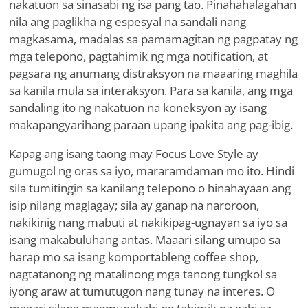
nakatuon sa sinasabi ng isa pang tao. Pinahahalagahan
nila ang paglikha ng espesyal na sandali nang
magkasama, madalas sa pamamagitan ng pagpatay ng
mga telepono, pagtahimik ng mga notification, at
pagsara ng anumang distraksyon na maaaring maghila
sa kanila mula sa interaksyon. Para sa kanila, ang mga
sandaling ito ng nakatuon na koneksyon ay isang
makapangyarihang paraan upang ipakita ang pag-ibig.
Kapag ang isang taong may Focus Love Style ay
gumugol ng oras sa iyo, mararamdaman mo ito. Hindi
sila tumitingin sa kanilang telepono o hinahayaan ang
isip nilang maglagay; sila ay ganap na naroroon,
nakikinig nang mabuti at nakikipag-ugnayan sa iyo sa
isang makabuluhang antas. Maaari silang umupo sa
harap mo sa isang komportableng coffee shop,
nagtatanong ng matalinong mga tanong tungkol sa
iyong araw at tumutugon nang tunay na interes. O