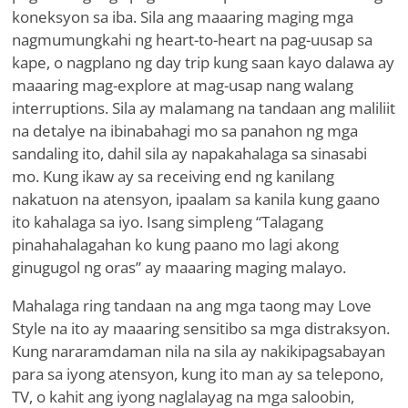
koneksyon sa iba. Sila ang maaaring maging mga
nagmumungkahi ng heart-to-heart na pag-uusap sa
kape, o nagplano ng day trip kung saan kayo dalawa ay
maaaring mag-explore at mag-usap nang walang
interruptions. Sila ay malamang na tandaan ang maliliit
na detalye na ibinabahagi mo sa panahon ng mga
sandaling ito, dahil sila ay napakahalaga sa sinasabi
mo. Kung ikaw ay sa receiving end ng kanilang
nakatuon na atensyon, ipaalam sa kanila kung gaano
ito kahalaga sa iyo. Isang simpleng “Talagang
pinahahalagahan ko kung paano mo lagi akong
ginugugol ng oras” ay maaaring maging malayo.
Mahalaga ring tandaan na ang mga taong may Love
Style na ito ay maaaring sensitibo sa mga distraksyon.
Kung nararamdaman nila na sila ay nakikipagsabayan
para sa iyong atensyon, kung ito man ay sa telepono,
TV, o kahit ang iyong naglalayag na mga saloobin,