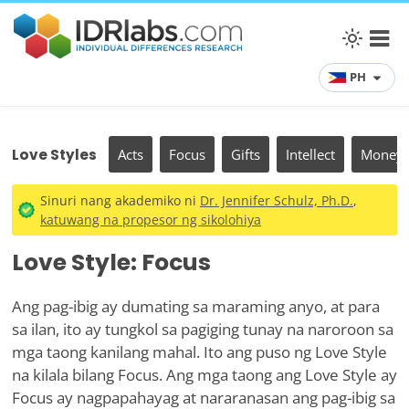
PH
Love Styles
Acts
Focus
Gifts
Intellect
Money
Sinuri nang akademiko ni
Dr. Jennifer Schulz, Ph.D.
,
katuwang na propesor ng sikolohiya
Love Style: Focus
Ang pag-ibig ay dumating sa maraming anyo, at para
sa ilan, ito ay tungkol sa pagiging tunay na naroroon sa
mga taong kanilang mahal. Ito ang puso ng Love Style
na kilala bilang Focus. Ang mga taong ang Love Style ay
Focus ay nagpapahayag at nararanasan ang pag-ibig sa