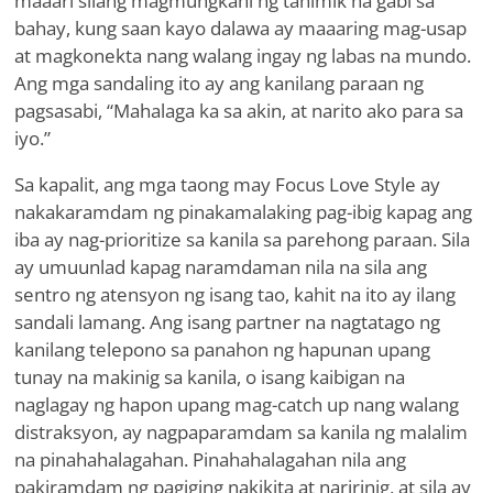
maaari silang magmungkahi ng tahimik na gabi sa
bahay, kung saan kayo dalawa ay maaaring mag-usap
at magkonekta nang walang ingay ng labas na mundo.
Ang mga sandaling ito ay ang kanilang paraan ng
pagsasabi, “Mahalaga ka sa akin, at narito ako para sa
iyo.”
Sa kapalit, ang mga taong may Focus Love Style ay
nakakaramdam ng pinakamalaking pag-ibig kapag ang
iba ay nag-prioritize sa kanila sa parehong paraan. Sila
ay umuunlad kapag naramdaman nila na sila ang
sentro ng atensyon ng isang tao, kahit na ito ay ilang
sandali lamang. Ang isang partner na nagtatago ng
kanilang telepono sa panahon ng hapunan upang
tunay na makinig sa kanila, o isang kaibigan na
naglagay ng hapon upang mag-catch up nang walang
distraksyon, ay nagpaparamdam sa kanila ng malalim
na pinahahalagahan. Pinahahalagahan nila ang
pakiramdam ng pagiging nakikita at naririnig, at sila ay