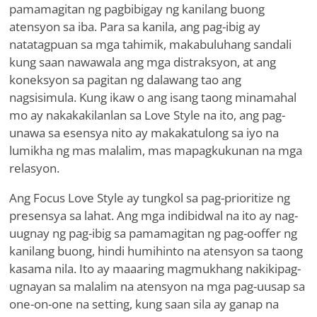
pamamagitan ng pagbibigay ng kanilang buong
atensyon sa iba. Para sa kanila, ang pag-ibig ay
natatagpuan sa mga tahimik, makabuluhang sandali
kung saan nawawala ang mga distraksyon, at ang
koneksyon sa pagitan ng dalawang tao ang
nagsisimula. Kung ikaw o ang isang taong minamahal
mo ay nakakakilanlan sa Love Style na ito, ang pag-
unawa sa esensya nito ay makakatulong sa iyo na
lumikha ng mas malalim, mas mapagkukunan na mga
relasyon.
Ang Focus Love Style ay tungkol sa pag-prioritize ng
presensya sa lahat. Ang mga indibidwal na ito ay nag-
uugnay ng pag-ibig sa pamamagitan ng pag-ooffer ng
kanilang buong, hindi humihinto na atensyon sa taong
kasama nila. Ito ay maaaring magmukhang nakikipag-
ugnayan sa malalim na atensyon na mga pag-uusap sa
one-on-one na setting, kung saan sila ay ganap na