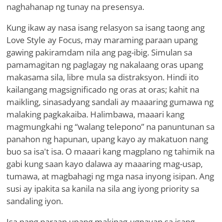
naghahanap ng tunay na presensya.
Kung ikaw ay nasa isang relasyon sa isang taong ang
Love Style ay Focus, may maraming paraan upang
gawing pakiramdam nila ang pag-ibig. Simulan sa
pamamagitan ng paglagay ng nakalaang oras upang
makasama sila, libre mula sa distraksyon. Hindi ito
kailangang magsignificado ng oras at oras; kahit na
maikling, sinasadyang sandali ay maaaring gumawa ng
malaking pagkakaiba. Halimbawa, maaari kang
magmungkahi ng “walang telepono” na panuntunan sa
panahon ng hapunan, upang kayo ay makatuon nang
buo sa isa't isa. O maaari kang magplano ng tahimik na
gabi kung saan kayo dalawa ay maaaring mag-usap,
tumawa, at magbahagi ng mga nasa inyong isipan. Ang
susi ay ipakita sa kanila na sila ang iyong priority sa
sandaling iyon.
Isa pang paraan upang makipag-ugnayan sa isang