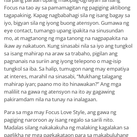
Focus na tao ay sa pamamagitan ng pagiging aktibong
tagapakinig. Kapag nagbabahagi sila ng isang bagay sa
iyo, bigyan sila ng iyong buong atensyon. Gumawa ng
eye contact, tumango upang ipakita na sinusundan
mo, at magtanong ng mga tanong na nagpapakita na
ikaw ay nakatuon. Kung sinasabi nila sa iyo ang tungkol
sa isang mahirap na araw sa trabaho, pigilan ang
pagnanais na suriin ang iyong telepono o mag-isip
tungkol sa iba. Sa halip, tumugon nang may empatiya
at interes, marahil na sinasabi, “Mukhang talagang
mahirap iyan; paano mo ito hinawakan?” Ang mga
maliliit na gawa ng atensyon na ito ay gagawing
pakiramdam nila na tunay na inalagaan.
Para sa mga may Focus Love Style, ang gawa ng
pagiging naroroon ay isang regalo sa sarili nito.
Madalas silang nakakakuha ng malaking kagalakan sa
paglikha ng mga pagkakataon para sa makabuluhang