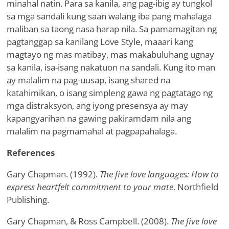
minahal natin. Para sa kanila, ang pag-ibig ay tungkol
sa mga sandali kung saan walang iba pang mahalaga
maliban sa taong nasa harap nila. Sa pamamagitan ng
pagtanggap sa kanilang Love Style, maaari kang
magtayo ng mas matibay, mas makabuluhang ugnay
sa kanila, isa-isang nakatuon na sandali. Kung ito man
ay malalim na pag-uusap, isang shared na
katahimikan, o isang simpleng gawa ng pagtatago ng
mga distraksyon, ang iyong presensya ay may
kapangyarihan na gawing pakiramdam nila ang
malalim na pagmamahal at pagpapahalaga.
References
Gary Chapman. (1992).
The five love languages: How to
express heartfelt commitment to your mate
. Northfield
Publishing.
Gary Chapman, & Ross Campbell. (2008).
The five love