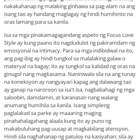
nakakahanap ng malaking ginhawa sa pag-alam na ang
isang tao ay handang maglagay ng hindi humihinto na
oras lamang para sa kanila.
Isa sa mga pinakamagagandang aspeto ng Focus Love
Style ay kung paano ito nagdudulot ng pakiramdam ng
emosyonal na intimacy. Para sa mga indibidwal na ito,
ang pag-ibig ay hindi tungkol sa malalaking galaw o
materyal na bagay; ito ay tungkol sa kalidad ng oras na
ginugol nang magkasama. Naniniwala sila na ang tunay
na koneksyon ay nangyayari kapag ang dalawang tao
ay ganap na naroroon sa isa't isa, nagbabahagi ng mga
saloobin, damdamin, at karanasan nang walang
anumang humihila sa kanila. Isang simpleng
paglalakad sa parke ay maaaring maging
pinahahalagahang alaala kung ito ay puno ng
makabuluhang pag-uusap at magkabilang atensyon.
Hindi sila naghahanap ng patuloy na kasiyahan; sila ay