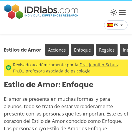
ES
Estilos de Amor
Acciones
Enfoque
Regalos
Inte
Revisado académicamente por la
Dra. Jennifer Schulz,
Ph.D.,
profesora asociada de psicología
Estilo de Amor: Enfoque
El amor se presenta en muchas formas, y para
algunos, todo se trata de estar verdaderamente
presente con las personas que les importan. Este es el
corazón del Estilo de Amor conocido como Enfoque.
Las personas cuyo Estilo de Amor es Enfoque