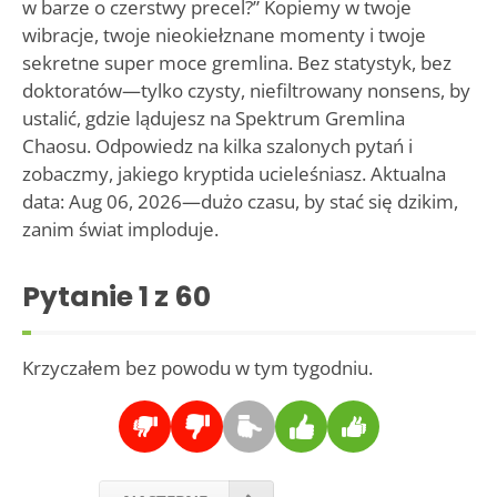
w barze o czerstwy precel?” Kopiemy w twoje
wibracje, twoje nieokiełznane momenty i twoje
sekretne super moce gremlina. Bez statystyk, bez
doktoratów—tylko czysty, niefiltrowany nonsens, by
ustalić, gdzie lądujesz na Spektrum Gremlina
Chaosu. Odpowiedz na kilka szalonych pytań i
zobaczmy, jakiego kryptida ucieleśniasz. Aktualna
data: Aug 06, 2026—dużo czasu, by stać się dzikim,
zanim świat imploduje.
Pytanie
1
z 60
Krzyczałem bez powodu w tym tygodniu.