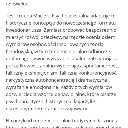
człowieka.
Test Freuda Macierz Psychoseksualna adaptuje te
historyczne koncepcje do nowoczesnego formatu
kwestionariusza. Zamiast próbować bezpośrednio
mierzyć rozwój dziecięcy, narzędzie ocenia osiem
wymiarów osobowości inspirowanych teorią
freudowską, w tym tendencje oralno-odbiorcze,
oralno-agresywne wyrażanie, analno-zatrzymującą
porządkowość, analno-wypierającą spontaniczność,
falliczny ekshibicjonizm, falliczną konkurencyjność,
narcystyczną autokoncentrację i dramatyczne
wyrażanie emocjonalne. Każdy z tych wymiarów
odzwierciedla wzorce behawioralne, które pisarze
psychoanalityczni historycznie kojarzyli z
określonymi tematami rozwojowymi.
Na przykład tendencje oralne tradycyjnie łączono z
tematami komfortu, zależności i ekspresji werbalnej.