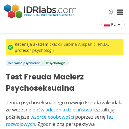
PL
Recenzja akademicka:
dr Sabina Alispahić, Ph.D.
,
profesor psychologii
Zdrowie psychiczne
Psychologia
Test Freuda Macierz
Psychoseksualna
Teoria psychoseksualnego rozwoju Freuda zakładała,
że wczesne
doświadczenia dzieciństwa
kształtują
późniejsze
wzorce osobowości
poprzez serię
faz
rozwojowych
. Zgodnie z tą perspektywą