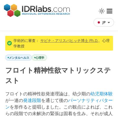
JP
学術的に審査：
サビナ・アリスパヒッチ博士 Ph.D.
、心理
学教授
メンタルヘルス
心理学
フロイト精神性欲マトリックステ
スト
フロイトの精神性欲発達理論は、幼少期の
幼児期体験
が一連の
発達段階
を通じて後の
パーソナリティパター
ン
を形作ると提唱しました。この観点によれば、これ
らの段階での未解決の緊張は固着を生み、それが成人