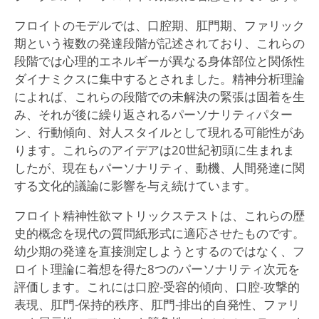
フロイトのモデルでは、口腔期、肛門期、ファリック
期という複数の発達段階が記述されており、これらの
段階では心理的エネルギーが異なる身体部位と関係性
ダイナミクスに集中するとされました。精神分析理論
によれば、これらの段階での未解決の緊張は固着を生
み、それが後に繰り返されるパーソナリティパター
ン、行動傾向、対人スタイルとして現れる可能性があ
ります。これらのアイデアは20世紀初頭に生まれま
したが、現在もパーソナリティ、動機、人間発達に関
する文化的議論に影響を与え続けています。
フロイト精神性欲マトリックステストは、これらの歴
史的概念を現代の質問紙形式に適応させたものです。
幼少期の発達を直接測定しようとするのではなく、フ
ロイト理論に着想を得た8つのパーソナリティ次元を
評価します。これには口腔-受容的傾向、口腔-攻撃的
表現、肛門-保持的秩序、肛門-排出的自発性、ファリ