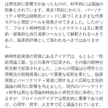
は歴史的に影響力があったものの、科学的には議論の
対象とされています。過去1世紀にわたり、パーソナ
リティ研究は経験的メソッドに基づくさまざまな代替
モデルと測定ツールを発展させてきました。したがっ
て、フロイト精神性欲マトリックステストは主に教育
的・探索的な自己省察ツールとして解釈されるべきで
あり、臨床的評価として扱われるべきではありませ
ん。
精神性欲発達の背後にあるアイデアは、もともと『性
欲理論三篇』などの著作で記述され、その後の精神分
析文献で拡張されました。これらの理論は心理学と心
理療法の初期発展において重要な役割を果たし、臨床
実践とパーソナリティ発達に関するより広範な文化的
議論の両方に影響を与えました。現代のパーソナリテ
ィ科学は異なる理論的枠組みと研究方法に依存してい
ますが、フロイトのアイデアは歴史的に重要であり続
け、心理学、哲学、人文学で広く議論されています。