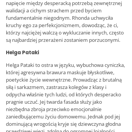
napięcie między desperacką potrzebą zewnętrznej
walidacji a cichym strachem przed byciem
fundamentalnie niegodnym. Rhonda uchwyciła
kruchy ego za perfekcjonizmem, dowodząc, że ci,
którzy najciężej walczą o wykluczanie innych, często
są najbardziej przerażeni zostaniem porzuconymi.
Helga Pataki
Helga Pataki to ostra w języku, wybuchowa cyniczka,
której agresywna brawura maskuje błyskotliwe,
poetyckie życie wewnętrzne. Prowadząc z brutalną
siłą i sarkazmem, zastrasza kolegów z klasy i
odpycha właśnie tych ludzi, od których desperacko
pragnie uczuć. Jej twarda fasada służy jako
niezbędna zbroja przeciwko emocjonalnie
zaniedbującemu życiu domowemu. Jednak pod jej
dominującą wrogością kryje się dziewczyna głodna
prawdziwej więzi, zdolna do ogromnej lojalności,