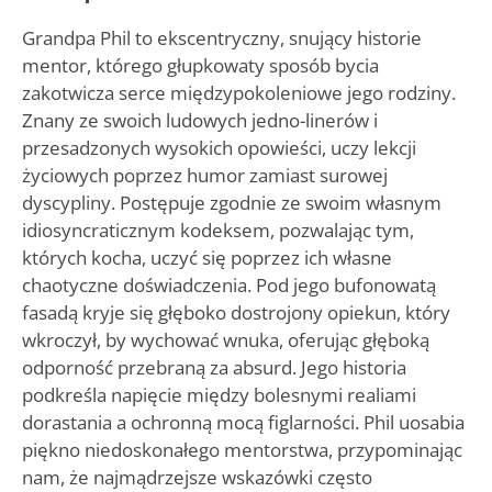
Grandpa Phil to ekscentryczny, snujący historie
mentor, którego głupkowaty sposób bycia
zakotwicza serce międzypokoleniowe jego rodziny.
Znany ze swoich ludowych jedno-linerów i
przesadzonych wysokich opowieści, uczy lekcji
życiowych poprzez humor zamiast surowej
dyscypliny. Postępuje zgodnie ze swoim własnym
idiosyncraticznym kodeksem, pozwalając tym,
których kocha, uczyć się poprzez ich własne
chaotyczne doświadczenia. Pod jego bufonowatą
fasadą kryje się głęboko dostrojony opiekun, który
wkroczył, by wychować wnuka, oferując głęboką
odporność przebraną za absurd. Jego historia
podkreśla napięcie między bolesnymi realiami
dorastania a ochronną mocą figlarności. Phil uosabia
piękno niedoskonałego mentorstwa, przypominając
nam, że najmądrzejsze wskazówki często