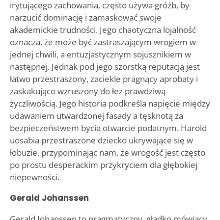
irytującego zachowania, często używa gróźb, by
narzucić dominację i zamaskować swoje
akademickie trudności. Jego chaotyczna lojalność
oznacza, że może być zastraszającym wrogiem w
jednej chwili, a entuzjastycznym sojusznikiem w
następnej. Jednak pod jego szorstką reputacją jest
łatwo przestraszony, zaciekle pragnący aprobaty i
zaskakująco wzruszony do łez prawdziwą
życzliwością. Jego historia podkreśla napięcie między
udawaniem utwardzonej fasady a tęsknotą za
bezpieczeństwem bycia otwarcie podatnym. Harold
uosabia przestraszone dziecko ukrywające się w
łobuzie, przypominając nam, że wrogość jest często
po prostu desperackim przykryciem dla głębokiej
niepewności.
Gerald Johanssen
Gerald Johanssen to pragmatyczny, gładko mówiący