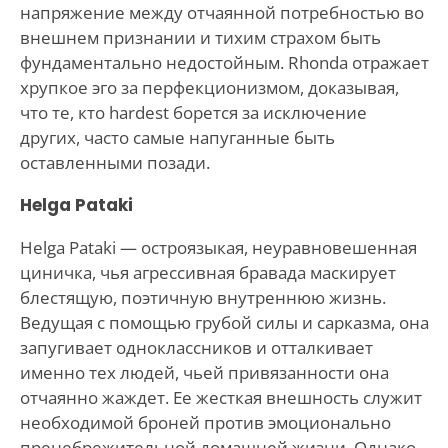
напряжение между отчаянной потребностью во
внешнем признании и тихим страхом быть
фундаментально недостойным. Rhonda отражает
хрупкое эго за перфекционизмом, доказывая,
что те, кто hardest борется за исключение
других, часто самые напуганные быть
оставленными позади.
Helga Pataki
Helga Pataki — остроязыкая, неуравновешенная
циничка, чья агрессивная бравада маскирует
блестящую, поэтичную внутреннюю жизнь.
Ведущая с помощью грубой силы и сарказма, она
запугивает одноклассников и отталкивает
именно тех людей, чьей привязанности она
отчаянно жаждет. Ее жесткая внешность служит
необходимой броней против эмоционально
пренебрежительной домашней жизни. Однако