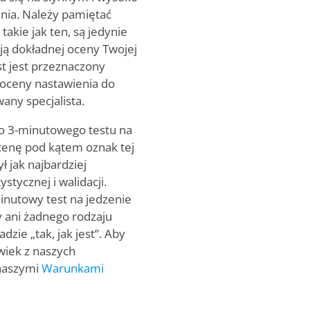
nia. Należy pamiętać
takie jak ten, są jedynie
ją dokładnej oceny Twojej
st jest przeznaczony
 oceny nastawienia do
any specjalista.
o 3-minutowego testu na
enę pod kątem oznak tej
ł jak najbardziej
stycznej i walidacji.
minutowy test na jedzenie
y ani żadnego rodzaju
dzie „tak, jak jest”. Aby
wiek z naszych
 naszymi
Warunkami