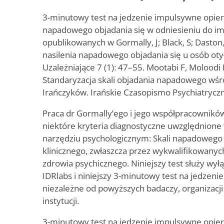
3-minutowy test na jedzenie impulsywne opiera 
napadowego objadania się w odniesieniu do im
opublikowanych w Gormally‚ J; Black‚ S; Daston‚
nasilenia napadowego objadania się u osób oty
Uzależniające 7 (1): 47–55. Mootabi F, Molood
Standaryzacja skali objadania napadowego wśró
Irańczyków. Irańskie Czasopismo Psychiatryczn
Praca dr Gormally’ego i jego współpracownikó
niektóre kryteria diagnostyczne uwzględnion
narzędziu psychologicznym: Skali napadowego 
klinicznego, zwłaszcza przez wykwalifikowanyc
zdrowia psychicznego. Niniejszy test służy wy
IDRlabs i niniejszy 3-minutowy test na jedzeni
niezależne od powyższych badaczy, organizacji
instytucji.
3-minutowy test na jedzenie impulsywne opier