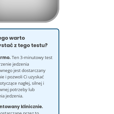
ego warto
stać z tego testu?
armo.
Ten 3-minutowy test
rzenie jedzenia
wnego jest dostarczany
ie i pozwoli Ci uzyskać
otyczące nagłej, silnej i
wnej potrzeby lub
ia jedzenia.
entowany klinicznie.
dostarczane przez to