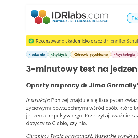
Te
Recenzowane akademicko przez
dr Jennifer Schul
Jedzenie
Styl życia
Zdrowie psychiczne
Psychologia
3-minutowy test na jedze
Oparty na pracy dr Jima Gormally
Instrukcje:
Poniżej znajduje się lista pytań zwi
życiowymi powszechnymi wśród osób, które bo
jedzenia impulsywnego. Przeczytaj uważnie każ
dotyczy to Ciebie, czy nie.
Chronimy Twoją prywatność. Wszystkie wyniki 