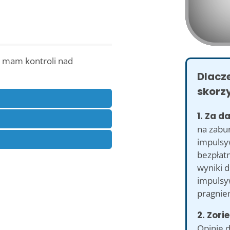
ie mam kontroli nad
Dlacz
skorzy
1. Za d
na zabu
impulsy
bezpłatn
wyniki d
impulsy
pragnien
2. Zori
Opinie 