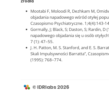
Źródła
Mootabi F, Moloodi R, Dezhkam M, Omidva
objadania napadowego wśród otyłej popula
Czasopismo Psychiatryczne. 1;4(4):143-14
Gormally‚ J; Black‚ S; Daston‚ S; Rardin‚ D
napadowego objadania się u osób otyłych
7 (1): 47–55.
J. H. Patton, M. S. Stanford, and E. S. Barr
Skali Impulsywności Barratta”, Czasopismo
(1995): 768–774.
© IDRlabs 2026