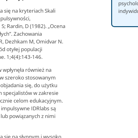
psycholo
się na kryteriach Skali
indywid
pulsywności,
 S; Rardin‚ D (1982). „Ocena
łych”. Zachowania
i R, Dezhkam M, Omidvar N.
d otyłej populacji
e. 1;4(4):143-146.
w wpłynęła również na
e w szeroko stosowanym
objadania się, do użytku
h specjalistów w zakresie
łącznie celom edukacyjnym.
e impulsywne IDRlabs są
 lub powiązanych z nimi
a się na słynnym i wysoko