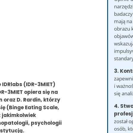
narzędzi
badaczy 
mają na 
obrazu k
objawów
wskazuj
impulsy
standar
3. Kont
zapewni
 IDRlabs (IDR-3MIET)
i ważno
DR-3MIET opiera się na
się anal
n oraz D. Rardin, którzy
4. Stw
ę (Binge Eating Scale,
profesj
z jakimkolwiek
został 
patologii, psychologii
osób, k
stytucją.