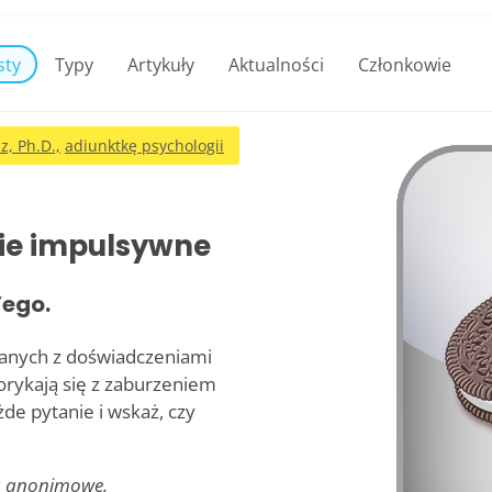
sty
Typy
Artykuły
Aktualności
Członkowie
z, Ph.D.,
adiunktkę psychologii
nie impulsywne
’ego.
ązanych z doświadczeniami
rykają się z zaburzeniem
de pytanie i wskaż, czy
są anonimowe.