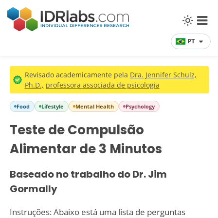
PT
Revisado academicamente pela
Dra. Jennifer Schulz,
Ph.D.,
professora associada de psicologia
Food
Lifestyle
Mental Health
Psychology
Teste de Compulsão
Alimentar de 3 Minutos
Baseado no trabalho do Dr. Jim
Gormally
Instruções: Abaixo está uma lista de perguntas