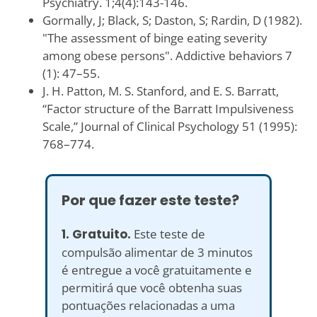
Psychiatry. 1;4(4):143-146.
Gormally‚ J; Black‚ S; Daston‚ S; Rardin‚ D (1982).
"The assessment of binge eating severity
among obese persons". Addictive behaviors 7
(1): 47–55.
J. H. Patton, M. S. Stanford, and E. S. Barratt,
“Factor structure of the Barratt Impulsiveness
Scale,” Journal of Clinical Psychology 51 (1995):
768–774.
Por que fazer este teste?
1. Gratuito.
Este teste de
compulsão alimentar de 3 minutos
é entregue a você gratuitamente e
permitirá que você obtenha suas
pontuações relacionadas a uma