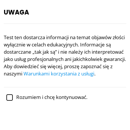
UWAGA
PL
Test ten dostarcza informacji na temat objawów złości
wyłącznie w celach edukacyjnych. Informacje są
Recenzja akademicka:
dr Sabina Alispahić, Ph.D.
,
profesor psychologii
dostarczane „tak jak są” i nie należy ich interpretować
jako usług profesjonalnych ani jakichkolwiek gwarancji.
Zdrowie psychiczne
Psychologia
Aby dowiedzieć się więcej, proszę zapoznać się z
naszymi
Warunkami korzystania z usługi
.
Test Klinicznej Złości
Złość jest powszechną ludzką emocją i adaptacyjną
Rozumiem i chcę kontynuować.
strategią przeznaczoną dla ludzi, aby wyrazić ostry
niezadowolenie lub reagować na rzeczywiste
zagrożenia. Jednak odpowiedzi na złość niektórych
ludzi są tak wyraźne, że mogą oni zmagać się z
kliniczną złością, przewlekłym i wszechobecnym