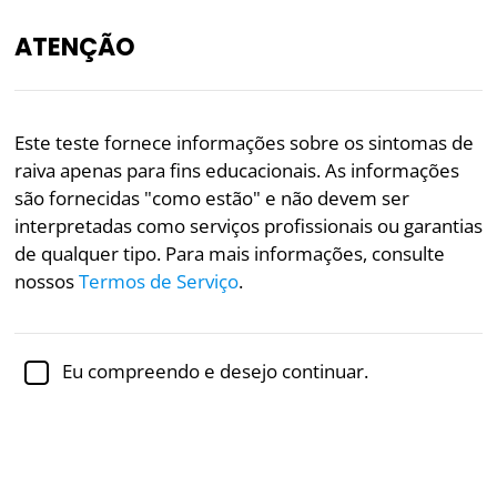
ATENÇÃO
PT
Este teste fornece informações sobre os sintomas de
raiva apenas para fins educacionais. As informações
Revisto academicamente por
Dra. Sabina Alispahić,
Ph.D.
, professora de psicologia
são fornecidas "como estão" e não devem ser
interpretadas como serviços profissionais ou garantias
Mental Health
Psychology
de qualquer tipo. Para mais informações, consulte
nossos
Termos de Serviço
.
Teste de Raiva Clínica
A raiva é uma emoção humana comum e uma
Eu compreendo e desejo continuar.
estratégia adaptativa destinada aos seres humanos
para expressar insatisfação aguda ou responder a
ameaças genuínas. No entanto, as respostas de raiva
de algumas pessoas são tão pronunciadas que elas
podem lutar contra a raiva clínica, uma condição