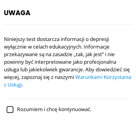
UWAGA
PL
Niniejszy test dostarcza informacji o depresji
wyłącznie w celach edukacyjnych. Informacje
Recenzowane akademicko przez
dr Jennifer Schulz,
Ph.D.,
adiunktkę psychologii
przekazywane są na zasadzie „tak, jak jest” i nie
powinny być interpretowane jako profesjonalna
Depresja
Zdrowie psychiczne
Psychologia
usługa lub jakiekolwiek gwarancje. Aby dowiedzieć się
więcej, zapoznaj się z naszymi
Warunkami Korzystania
Wielowymiarowy test na
z Usługi
.
depresję
Depresja jest stanem zdrowia psychicznego.
Rozumiem i chcę kontynuować.
Charakteryzuje się obniżonym nastrojem i utratą
zainteresowania lub czerpania przyjemności z
codziennych czynności, które to objawy wykraczają