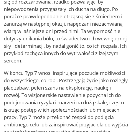
się od rozczarowania, rzadko pozwalając, by
niepowodzenia przygaszały ich ducha na długo. Po
porażce
prawdopodobnie
otrząsną się z śmiechem i
zanurzą w następnej okazji, napędzani niezachwianą
wiarą w jaśniejsze dni przed nimi. Ta wyporność
nie
dotyczy unikania bólu; to świadectwo ich wewnętrznej
siły i determinacji, by nadal gonić to, co ich rozpala. Ich
przykład zachęca innych do wytrwałości z lżejszym
sercem.
W końcu Typ 7 wnosi inspirujące poczucie możliwości
do wszystkiego, co robi. Postrzegają życie jako rozległy
plac zabaw, pełen szans na eksplorację, naukę i
rozwój. To wizjonerskie nastawienie popycha ich do
podejmowania ryzyka i marzeń na dużą skalę, często
iskrząc postęp w ich społecznościach lub miejscach
pracy. Typ 7 może przekonać zespół do podjęcia
ambitnego celu lub zainspirować przyjaciela do wyjścia
ze strefy komfortu, wszystko dlatego, że widzą