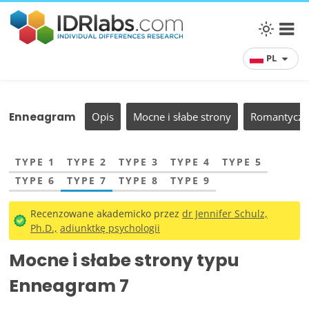
PL
Enneagram
Opis
Mocne i słabe strony
Romantyczne
TYPE 1
TYPE 2
TYPE 3
TYPE 4
TYPE 5
TYPE 6
TYPE 7
TYPE 8
TYPE 9
Recenzowane akademicko przez
dr Jennifer Schulz,
Ph.D.,
adiunktkę psychologii
Mocne i słabe strony typu
Enneagram 7