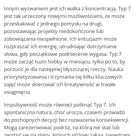
Innym wyzwaniem jest ich walka z koncentracją. Typ 7
jest tak urzeczony nowymi możliwościami, że może
przeskakiwać z jednego pomysłu na drugi,
pozostawiając projekty niedokończone lub
zobowiązania niespełnione. Ich entuzjazm może
rozpraszać ich energię, utrudniając dotrzymanie
słowa, gdy początkowe podniecenie wygasa. Typ 7
może zacząć tuzin hobby w miesiącu, tylko po to, by
porzucić je dla następnej błyszczącej rzeczy. Nauka
priorytetyzowania i trzymania się kilku kluczowych
zajęć może skierować ich kreatywność w trwałe
osiągnięcia.
Impulsywność może również potknąć Typ 7. Ich
spontaniczna natura, choć urocza, czasem prowadzi
do pochopnych decyzji bez rozważenia konsekwencji.
Mogą zarezerwować podróż, na którą
nie
stać lub
zgodzić się na plany, których później żałują, napędzani