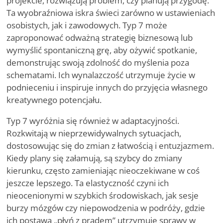
projekcie, rozwiązują problem, czy planują przygodę.
Ta wyobraźniowa iskra świeci zarówno w ustawieniach
osobistych, jak i zawodowych. Typ 7 może
zaproponować odważną strategię biznesową lub
wymyślić spontaniczną grę, aby ożywić spotkanie,
demonstrując swoją zdolność do myślenia poza
schematami. Ich wynalazczość utrzymuje życie w
podnieceniu i inspiruje innych do przyjęcia własnego
kreatywnego potencjału.
Typ 7 wyróżnia się również w adaptacyjności.
Rozkwitają w nieprzewidywalnych sytuacjach,
dostosowując się do zmian z łatwością i entuzjazmem.
Kiedy plany się załamują,
są
szybcy do zmiany
kierunku, często zamieniając nieoczekiwane w coś
jeszcze lepszego. Ta elastyczność czyni ich
nieocenionymi w szybkich środowiskach, jak sesje
burzy mózgów czy niepowodzenia w podróży, gdzie
ich postawa
„
płyń z prądem” utrzymuje sprawy w