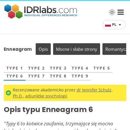
PL
Enneagram
Opis
Mocne i słabe strony
Romantyczne
TYPE 1
TYPE 2
TYPE 3
TYPE 4
TYPE 5
TYPE 6
TYPE 7
TYPE 8
TYPE 9
Recenzowane akademicko przez
dr Jennifer Schulz,
Ph.D.,
adiunktkę psychologii
Opis typu Enneagram 6
"Typy 6 to kotwice zaufania, trzymające się mocno