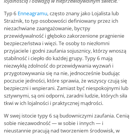
lojalnością i odwagą w nieprzewidywalnym świecie."
Typ 6
Enneagramu
, często znany jako Lojalista lub
Strażnik, to typ osobowości definiowany przez ich
niezachwiane zaangażowanie, byстру
przewidywalność i głęboko zakorzenione pragnienie
bezpieczeństwa i więzi. Te osoby to niezłomni
przyjaciele i godni zaufania sojusznicy, którzy wnoszą
stabilność i ciepło do każdej grupy. Typy 6 mają
niezwykłą zdolność do przewidywania wyzwań i
przygotowywania się na nie, jednocześnie budując
poczucie jedności, które sprawia, że wszyscy czują się
bezpieczni i wspierani. Zamiast być niespokojnymi lub
sztywnymi, są oni odporni, zaradni ludzie, których siła
tkwi w ich lojalności i praktycznej mądrości.
W swej istocie typy 6 są budowniczymi zaufania. Cenią
sobie niezawodność — w sobie i innych — i
nieustannie pracują nad tworzeniem środowisk, w