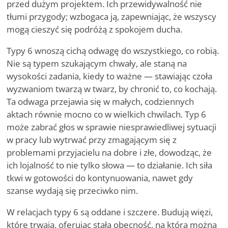
przed dużym projektem. Ich przewidywalność nie
tłumi przygody; wzbogaca ją, zapewniając, że wszyscy
mogą cieszyć się podróżą z spokojem ducha.
Typy 6 wnoszą cichą odwagę do wszystkiego, co robią.
Nie są typem szukającym chwały, ale staną na
wysokości zadania, kiedy to ważne — stawiając czoła
wyzwaniom twarzą w twarz, by chronić to, co kochają.
Ta odwaga przejawia się w małych, codziennych
aktach równie mocno co w wielkich chwilach. Typ 6
może zabrać głos w sprawie niesprawiedliwej sytuacji
w pracy lub wytrwać przy zmagającym się z
problemami przyjacielu na dobre i złe, dowodząc, że
ich lojalność to nie tylko słowa — to działanie. Ich siła
tkwi w gotowości do kontynuowania, nawet gdy
szanse wydają się przeciwko nim.
W relacjach typy 6 są oddane i szczere. Budują więzi,
które trwają, oferując stałą obecność, na którą można