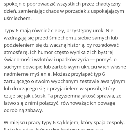
spokojnie poprowadzić wszystkich przez chaotyczny
dzień, zamieniając chaos w porządek z uspokajającym
uśmiechem.
Typy 6 mają również ciepły, przystępny urok. Nie
wzdragają się przed śmiechem z siebie samych lub
podzieleniem się dziwaczną historią, by rozładować
atmosferę. Ich humor często wynika z ich bystrej
świadomości wzlotów i upadków życia — pomyśl o
suchym dowcipie lub żartobliwym ukłuciu w ich własne
nadmierne myślenie. Możesz przyłapać typ 6
żartującego o swoim wypchanym zestawie awaryjnym
lub droczącego się z przyjacielem w sposób, który
czuje się jak uścisk. Ta przyziemna jakość sprawia, że
łatwo się z nimi połączyć, równoważąc ich powagę
odrobiną zabawy.
W miejscu pracy typy 6 są klejem, który spaja zespoły.
Są to koledzy, którzy dwukrotnie sprawdzają