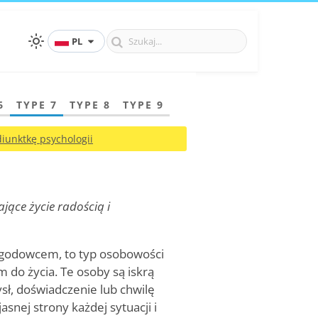
PL
6
TYPE 7
TYPE 8
TYPE 9
iunktkę psychologii
ące życie radością i
zygodowcem, to typ osobowości
do życia. Te osoby są iskrą
ł, doświadczenie lub chwilę
snej strony każdej sytuacji i