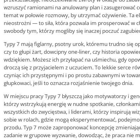
wzruszyć ramionami na anulowany plan i zasugerować co
temat w połowie rozmowy, by utrzymać ożywienie. Ta ela
nieostrożni — to siła, która pozwala im prosperować w 
swobody tym, którzy mogliby się inaczej poczuć zagubien
Typy 7 mają figlarny, psotny urok, któremu trudno się 
czy to głupi żart, dowcipny one-liner, czy historia opow
wdziękiem. Możesz ich przyłapać na uśmiechu, gdy opowi
droczą się z przyjacielem z uczuciem. To lekkie serce r
czyniąc ich przystępnymi i po prostu zabawnymi w towarz
głupkowaci, jeśli to oznacza rozjaśnienie twojego dnia.
W miejscu pracy Typy 7 błyszczą jako motywatorzy i ge
którzy wstrzykują energię w nudne spotkanie, członkami 
wszystkich do zwycięstwa, i liderami, którzy inspirują wiz
sobie w rolach, gdzie mogą eksperymentować, podejmow
przodu. Typ 7 może zaproponować koncepcję zmieniającą
zadanie w grupowe wyzwanie, dowodząc, że praca nie mus