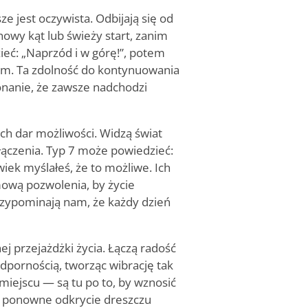
e jest oczywista. Odbijają się od
owy kąt lub świeży start, zanim
ieć: „Naprzód i w górę!”, potem
em. Ta zdolność do kontynuowania
onanie, że zawsze nadchodzi
ich dar możliwości. Widzą świat
ołączenia. Typ 7 może powiedzieć:
iek myślałeś, że to możliwe. Ich
ową pozwolenia, by życie
rzypominają nam, że każdy dzień
ej przejażdżki życia. Łączą radość
dpornością, tworząc wibrację tak
w miejscu — są tu po to, by wznosić
to ponowne odkrycie dreszczu