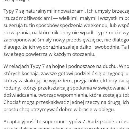
Typy 7 są naturalnymi innowatorami. Ich umysły brzęczą
rzucać możliwościami — wielkimi, małymi i wszystkim po
sugerują tuzin sposobów spędzenia weekendu, lub wspó
rozwiązania, na które nikt inny nie wpadł. Typ 7 może wy
zaproponować śmiały nowy przedsięwzięcie, nie dlatego
dlatego, że ich wyobraźnia szaleje dziko i swobodnie. 
świeżego powietrza w każdym otoczeniu.
W relacjach Typy 7 są hojne i podnoszące na duchu. Wnos
których kochają, zawsze gotowi podzielić się przygodą l
którzy zaskakują cię wyjazdem, przyjaciółmi, którzy zacią
rodziny, którzy przekształcają spotkania w świętowania
doświadczenia, tworząc wspomnienia, które zostają z tob
Chociaż mogą przeskakiwać z jednej rzeczy na drugą, ic
prostu chcą utrzymywać dobre wibracje w obiegu.
Adaptacyjność to supermoc Typów 7. Radzą sobie z ciosa
przekształcając nieoczekiwane zwroty w okazje do zaba