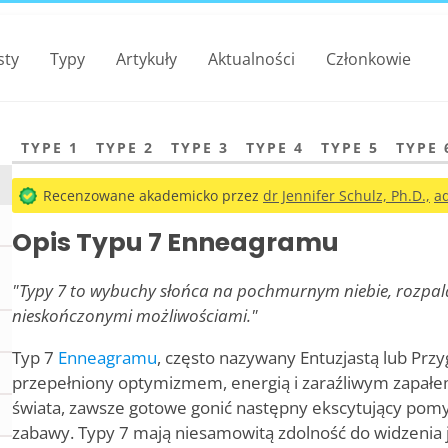
sty
Typy
Artykuły
Aktualności
Członkowie
TYPE 1
TYPE 2
TYPE 3
TYPE 4
TYPE 5
TYPE 
Recenzowane akademicko przez
dr Jennifer Schulz, Ph.D.,
ad
Opis Typu 7 Enneagramu
"Typy 7 to wybuchy słońca na pochmurnym niebie, rozpalaj
nieskończonymi możliwościami."
Typ 7
Enneagramu
, często nazywany Entuzjastą lub Pr
przepełniony optymizmem, energią i zaraźliwym zapałem 
świata, zawsze gotowe gonić następny ekscytujący pomys
zabawy. Typy 7 mają niesamowitą zdolność do widzenia ja