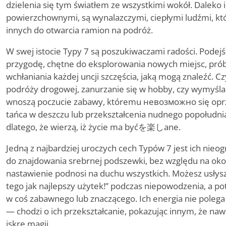
dzielenia się tym światłem ze wszystkimi wokół. Daleko
powierzchownymi, są wynalazczymi, ciepłymi ludźmi, któr
innych do otwarcia ramion na podróż.
W swej istocie Typy 7 są poszukiwaczami radości. Podejśc
przygodę, chętne do eksplorowania nowych miejsc, pró
wchłaniania każdej uncji szczęścia, jaką mogą znaleźć. C
podróży drogowej, zanurzanie się w hobby, czy wymyśla
wnoszą poczucie zabawy, któremu невозможно się oprz
tańca w deszczu lub przekształcenia nudnego popołudnia
dlatego, że wierzą, iż życie ma byćを楽しane.
Jedną z najbardziej uroczych cech Typów 7 jest ich nieo
do znajdowania srebrnej podszewki, bez względu na okol
nastawienie podnosi na duchu wszystkich. Możesz usłysz
tego jak najlepszy użytek!” podczas niepowodzenia, a pot
w coś zabawnego lub znaczącego. Ich energia nie polega 
— chodzi o ich przekształcanie, pokazując innym, że na
iskrę magii.