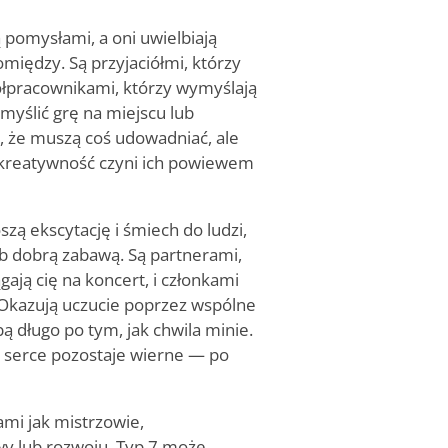
 pomysłami, a oni uwielbiają
między. Są przyjaciółmi, którzy
łpracownikami, którzy wymyślają
myślić grę na miejscu lub
, że muszą coś udowadniać, ale
Ta kreatywność czyni ich powiewem
zą ekscytację i śmiech do ludzi,
ub dobrą zabawą. Są partnerami,
gają cię na koncert, i członkami
. Okazują uczucie poprzez wspólne
ą długo po tym, jak chwila minie.
h serce pozostaje wierne — po
mi jak mistrzowie,
wy lub rozwoju. Typ 7 może