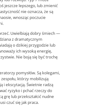
ś jeszcze lepszego, lub zmienić
styczność nie oznacza, że są
chaosie, wnosząc poczucie
i.
oprzeć. Uwielbiają dobry śmiech —
iedziana z dramatycznym
adają o dzikiej przygodzie lub
ównoważy ich wysoką energię,
ystwie. Nie boją się być trochę
neratorzy pomysłów. Są kolegami,
zespołu, którzy mobilizują
ją i ekscytacją. Świetnie radzą
ać ryzyko i pchać rzeczy do
 grę lub przekształcić nudne
i czuć się jak praca.