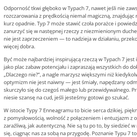
Odporność tkwi głęboko w Typach 7, nawet jeśli nie zawsz
rozczarowania z prędkością niemal magiczną, znajdując n
kurz opadnie. Typ 7 może stawić czoła porażce i powiedz
zanurzyć się w następnej rzeczy z niezmienionym duch
nie jest zaprzeczeniem — to nadzieja w działaniu, przek
więcej dobra.
Być może najbardziej inspirującą rzeczą w Typach 7 jest 
jako plac zabaw potencjału i zapraszają wszystkich do d
„Dlaczego nie?”, a nagle marzysz większymi niż kiedykolw
optymizm nie jest naiwny — jest śmiały, napędzany odm
skurczyło się do czegoś małego lub przewidywalnego. P
niesie szansę na cud, jeśli jesteśmy gotowi go szukać.
W istocie Typy 7 Enneagramu to bicie serca dzikiej, piękn
z pomysłowością, wolność z połączeniem i entuzjazm z o
zaraźliwą, jak autentyczną. Nie są tu po to, by siedzieć 
się, ciągnąc nas za sobą na przygodę. Poznanie Typu 7 