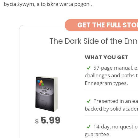
bycia żywym, a to iskra warta pogoni.
GET THE FULL STO
The Dark Side of the E
WHAT YOU GET
57-page manual, ex
challenges and paths t
Enneagram types.
Presented in an ea
backed by solid acade
5.99
$
14-day, no-questi
guarantee.