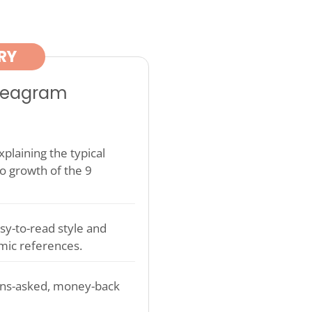
RY
nneagram
plaining the typical
o growth of the 9
sy-to-read style and
mic references.
ons-asked, money-back