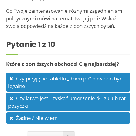
Co Twoje zainteresowanie różnymi zagadnieniami
politycznymi mówi na temat Twojej płci? Wskaż
swoją odpowiedź na każde z poniższych pytań.
Pytanie
1
z 10
Które z poniższych obchodzi Cię najbardziej?
Czy przyjęcie tabletki „dzień po” powinno być
legalne
Czy łatwo jest uzyskać umorzenie długu lub rat
pożyczki
Żadne / Nie wiem