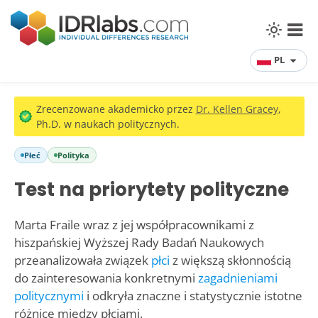
PL
Zrecenzowane akademicko przez
Dr. Kellen Gracey
,
Ph.D. w naukach politycznych.
Płeć
Polityka
Test na priorytety polityczne
Marta Fraile wraz z jej współpracownikami z
hiszpańskiej Wyższej Rady Badań Naukowych
przeanalizowała związek
płci
z większą skłonnością
do zainteresowania konkretnymi
zagadnieniami
politycznymi
i odkryła znaczne i statystycznie istotne
różnice między płciami.